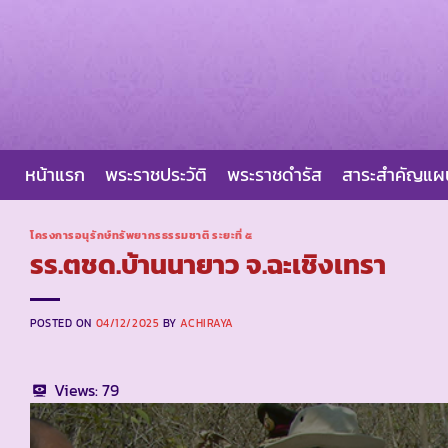
Skip
to
content
หน้าแรก
พระราชประวัติ
พระราชดำรัส
สาระสำคัญแ
โครงการอนุรักษ์ทรัพยากรธรรมชาติ ระยะที่ ๕
รร.ตชด.บ้านนายาว จ.ฉะเชิงเทรา
POSTED ON
04/12/2025
BY
ACHIRAYA
Views:
79