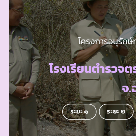
โครงการอนุรักษ์
โรงเรียนตำรวจต
จ.
ระยะ ๑
ระยะ ๒