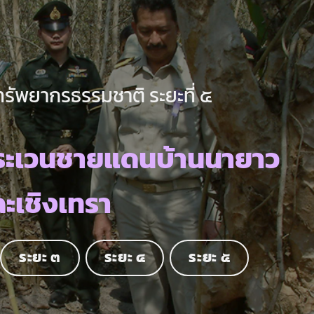
ทรัพยากรธรรมชาติ ระยะที่ ๕
ระเวนชายแดนบ้านนายาว
ฉะเชิงเทรา
ระยะ ๓
ระยะ ๔
ระยะ ๕