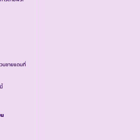
วนชายแดนที่
ี้
ยน