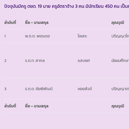
ปัจจุบันมีครู ตชด. 19 นาย ครูอัตราจ้าง 3 คน มีนักเรียน 450 คน เป
ลำดับที่
ชื่อ
– นามสกุล
คุณวุฒิ
1
พ.ต.ต. พชรเดช
ไชยทะ
ปริญญาโ
2
ร.ต.ท. สากล
แสงยศ
มัธยมศึกษาป
3
ร.ต.ต. ชัยพิพัฒน์
หอยสังข์
ปริญญาตร
ลำดับที่
ชื่อ
– นามสกุล
คุณวุฒิ