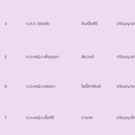
4
ร.ต.ต. มิตรชัย
สิงห์โตศิริ
ปริญญาตร
5
ด.ต.หญิง เพ็ญสุภา
พิมวงค์
ปริญญาตร
6
ด.ต.หญิง ยลลดา
โพธิ์สาพิมพ์
ปริญญาตร
7
ด.ต.หญิง เอื้อสิริ
ปาเทพ
ปริญญาโ