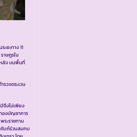
็นระยะทาง 11
้ ราษฎรใน
ลัง บนพื้นที่
ูตำรวจตระเวน
ีจึงไม่เพียง
ังกองบัญชาการ
ฯ พระราชทาน
ปถัมภ์ร่วมสมทบ
ชิงเทรา โดย