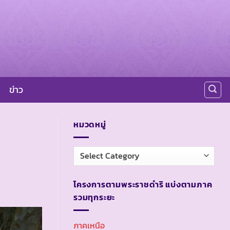
ข่าว
หมวดหมู่
หมวด
หมู่
โครงการตามพระราชดำริ แบ่งตามภาค
รวมทุกระยะ
ภาคเหนือ