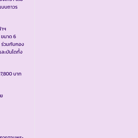
ลแบบถาวร
้าฯ
 ขนาด 6
า ร่วมกับกอง
ละบันไดทั้ง
97,800 บาท
วย
รงการตามพระ