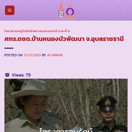
Skip
to
content
โครงการอนุรักษ์ทรัพยากรธรรมชาติ ระยะที่ ๕
ศกร.ตชด.บ้านหนองบัวพัฒนา จ.อุบลราชธานี
POSTED ON
11/12/2025
BY
ACHIRAYA
Views:
79
โครงการอนุรักษ์