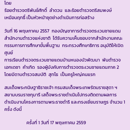
โดย
ร้อยตำรวจตรีพันธ์ศักดิ์ ลำดวน และร้อยตำรวจตรีสมพงษ์
เหมือนฤทธิ์ เป็นหัวหน้าชุดช่างดำเนินการก่อสร้าง
วันที่ 16 พฤษภาคม 2557 กองบัญชาการตำรวจตระเวนชายแดน
สำนักงานตำรวจแห่งชาติ ได้รับความเห็นชอบจากสำนักงานคณะ
กรรมการการศึกษาขั้นพื้นฐาน กระทรวงศึกษาธิการ อนุมัติให้เปิด
ศูนย์
การเรียนตำรวจตระเวนชายแดนบ้านหนองบัวพัฒนา พันตำรวจ
เอกเดชา คำเกิด รองผู้บังคับการตำรวจตระเวนชายแดนภาค 2
โดยมีดาบตำรวจสมบัติ สุทโธ เป็นครูใหญ่คนแรก
สมเด็จพระกนิษฐาธิราชเจ้า กรมสมเด็จพระเทพรัตนราชสุดา ฯ
สยามบรมราชกุมารี เสด็จพระราชดำเนินไปทรงติดตามผลการ
ดำเนินงานโครงการตามพระราชดำริ และทรงเยี่ยมราษฎร จำนวน 1
ครั้ง ดังนี้
ครั้งที่ 1 วันที่ 17 พฤษภาคม 2559