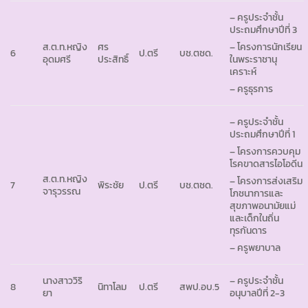
– ครูประจำชั้น
ประถมศึกษาปีที่ 3
ส.ต.ท.หญิง
ศร
– โครงการนักเรียน
6
ป.ตรี
บช.ตชด.
อุดมศรี
ประสิทธิ์
ในพระราชานุ
เคราะห์
– ครูธุรการ
– ครูประจำชั้น
ประถมศึกษาปีที่ 1
– โครงการควบคุม
โรคขาดสารไอโอดีน
ส.ต.ท.หญิง
– โครงการส่งเสริม
7
พิระชัย
ป.ตรี
บช.ตชด.
จารุวรรณ
โภชนาการและ
สุขภาพอนามัยแม่
และเด็กในถิ่น
ทุรกันดาร
– ครูพยาบาล
นางสาววิริ
– ครูประจำชั้น
8
นิทาโลม
ป.ตรี
สพป.อบ.5
ยา
อนุบาลปีที่ 2-3