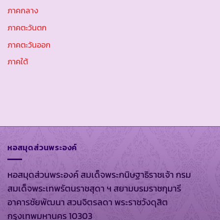
ภาคกลาง
ภาคตะวันตก
ภาคตะวันออก
ภาคใต้
หอสมุดส่วนพระองค์
หอสมุดส่วนพระองค์ สมเด็จพระกนิษฐาธิราชเจ้า กรม
สมเด็จพระเทพรัตนราชสุดา ฯ สยามบรมราชกุมารี
อาคารชัยพัฒนา สวนจิตรลดา พระราชวังดุสิต
กรุงเทพมหานคร 10303