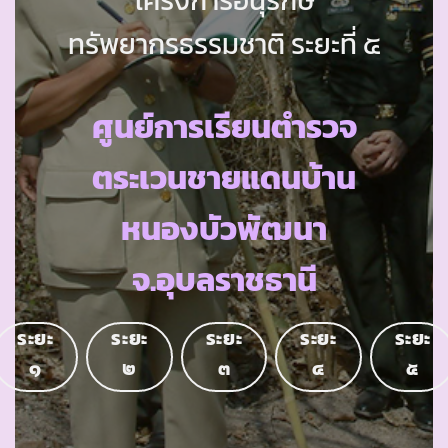
ทรัพยากรธรรมชาติ ระยะที่ ๕
ศูนย์การเรียนตำรวจ
ตระเวนชายแดนบ้าน
หนองบัวพัฒนา
จ.อุบลราชธานี
ระยะ
ระยะ
ระยะ
ระยะ
ระยะ
๑
๒
๓
๔
๕