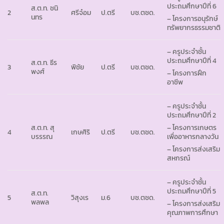
ประถมศึกษาปีที่ 6
ส.ต.ท. ชนิ
2
ศรีจ๋อม
ป.ตรี
บช.ตชด.
นทร
– โครงการอนุรักษ์
ทรัพยากรธรรมชาติ
– ครูประจำชั้น
ประถมศึกษาปีที่ 4
ส.ต.ท. ธีร
3
พิชัย
ป.ตรี
บช.ตชด.
พงศ์
– โครงการฝึก
อาชีพ
– ครูประจำชั้น
ประถมศึกษาปีที่ 2
ส.ต.ท. สุ
– โครงการเกษตร
4
เกษศิริ
ป.ตรี
บช.ตชด.
บรรรณ
เพื่ออาหารกลางวัน
– โครงการส่งเสริม
สหกรณ์
– ครูประจำชั้น
ประถมศึกษาปีที่ 5
ส.ต.ท.
5
วิสุงเร
ม.6
บช.ตชด.
พลพล
– โครงการส่งเสริม
คุณภาพการศึกษา