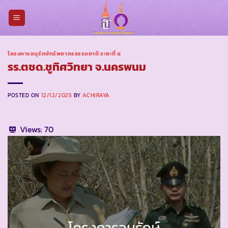
Skip
to
content
โครงการอนุรักษ์ทรัพยากรธรรมชาติ ระยะที่ ๕
รร.ตชด.ชูทิศวิทยา จ.นครพนม
POSTED ON
12/12/2025
BY
ACHIRAYA
Views:
70
โครงการอนุรักษ์