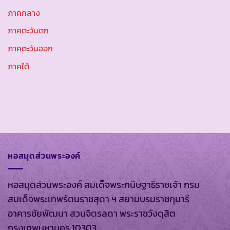
ภาคกลาง
ภาคตะวันตก
ภาคตะวันออก
ภาคใต้
หอสมุดส่วนพระองค์
หอสมุดส่วนพระองค์ สมเด็จพระกนิษฐาธิราชเจ้า กรม
สมเด็จพระเทพรัตนราชสุดา ฯ สยามบรมราชกุมารี
อาคารชัยพัฒนา สวนจิตรลดา พระราชวังดุสิต
กรุงเทพมหานคร 10303