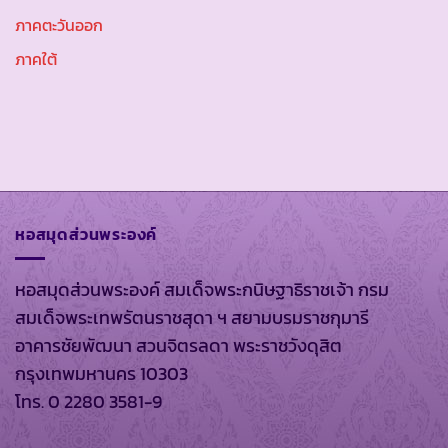
ภาคตะวันออก
ภาคใต้
หอสมุดส่วนพระองค์
หอสมุดส่วนพระองค์ สมเด็จพระกนิษฐาธิราชเจ้า กรม
สมเด็จพระเทพรัตนราชสุดา ฯ สยามบรมราชกุมารี
อาคารชัยพัฒนา สวนจิตรลดา พระราชวังดุสิต
กรุงเทพมหานคร 10303
โทร. 0 2280 3581-9