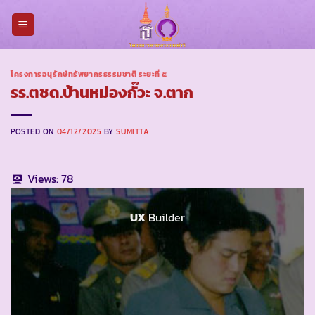
Skip
to
content
โครงการอนุรักษ์ทรัพยากรธรรมชาติ ระยะที่ ๕
รร.ตชด.บ้านหม่องกั๊วะ จ.ตาก
POSTED ON
04/12/2025
BY
SUMITTA
Views:
78
UX
Builder