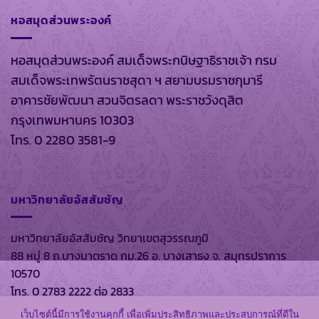
หอสมุดส่วนพระองค์
หอสมุดส่วนพระองค์ สมเด็จพระกนิษฐาธิราชเจ้า กรม
สมเด็จพระเทพรัตนราชสุดา ฯ สยามบรมราชกุมารี
อาคารชัยพัฒนา สวนจิตรลดา พระราชวังดุสิต
กรุงเทพมหานคร 10303
โทร. 0 2280 3581-9
มหาวิทยาลัยอัสสัมชัญ
มหาวิทยาลัยอัสสัมชัญ วิทยาเขตสุวรรณภูมิ
88 หมู่ 8 ถ.บางนาตราด กม.26 อ. บางเสาธง จ. สมุทรปราการ
10570
โทร. 0 2783 2222 ต่อ 2833
เว็บไซต์นี้มีการใช้งานคุกกี้ เพื่อเพิ่มประสิทธิภาพและประสบการณ์ที่ดีใน