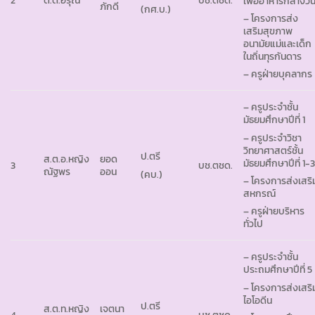
2
ด.ต.อรุณ
บช.ตชด.
เพื่ออาหารกลางวั
ภักดี
(กศ.บ.)
– โครงการส่ง
เสริมสุขภาพ
อนามัยแม่และเด็ก
ในถิ่นทุรกันดาร
– ครูฝ่ายบุคลากร
– ครูประจำชั้น
มัธยมศึกษาปีที่ 1
– ครูประจำวิชา
วิทยาศาสตร์ชั้น
ป.ตรี
ส.ต.อ.หญิง
ยอด
มัธยมศึกษาปีที่ 1-
3
บช.ตชด.
ณัฐพร
ออน
(คบ.)
– โครงการส่งเสริ
สหกรณ์
– ครูฝ่ายบริหาร
ทั่วไป
– ครูประจำชั้น
ประถมศึกษาปีที่ 5
– โครงการส่งเสริ
ไอโอดีน
ป.ตรี
ส.ต.ท.หญิง
เจตนา