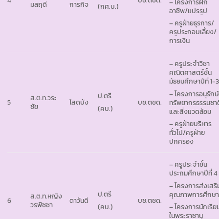
4
บช.ตชด.
– โครงการฝึก
มลฤดี
การกิจ
(กศ.บ.)
อาชีพ/แปรรูป
– ครูฝ่ายธุรการ/
ครูประกอบเลี้ยง/
การเงิน
– ครูประจำวิชา
คณิตศาสตร์ชั้น
มัธยมศึกษาปีที่ 1-
– โครงการอนุรักษ
ป.ตรี
ส.ต.ท.วระ
5
โสดบ้ง
บช.ตชด.
ทรัพยากรธรรมชาต
ชัย
(คบ.)
และสิ่งแวดล้อม
– ครูฝ่ายบริหาร
ทั่วไป/ครูฝ่าย
ปกครอง
– ครูประจำชั้น
ประถมศึกษาปีที่ 4
– โครงการส่งเสริ
ป.ตรี
คุณภาพการศึกษ
ส.ต.ท.หญิง
6
ตาวันดี
บช.ตชด.
วรพิชชา
(คบ.)
– โครงการนักเรีย
ในพระราชานุ