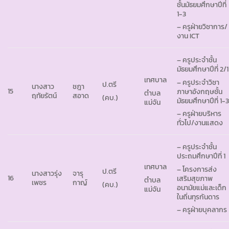
ชั้นมัธยมศึกษาปีที่
1-3
– ครูฝ่ายวิชาการ/
งาน ICT
– ครูประจำชั้น
มัธยมศึกษาปีที่ 2/1
เทศบาล
– ครูประจำวิชา
ป.ตรี
นางสาว
ชฎา
15
ภาษาอังกฤษชั้น
ตำบล
ฤทัยรัตน์
สอาด
(คบ.)
มัธยมศึกษาปีที่ 1-
แม่จัน
– ครูฝ่ายบริหาร
ทั่วไป/งานแสดง
– ครูประจำชั้น
ประถมศึกษาปีที่ 1
เทศบาล
– โครงการส่ง
ป.ตรี
นางสาวรุ่ง
จารุ
16
เสริมสุขภาพ
ตำบล
เพชร
กาญ์
(คบ.)
อนามัยแม่และเด็ก
แม่จัน
ในถิ่นทุรกันดาร
– ครูฝ่ายบุคลากร