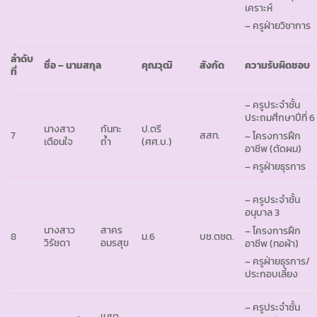
เคราะห์
– ครูฝ่ายวิชาการ
ลำดับ
ชื่อ – นามสกุล
คุณวุฒิ
สังกัด
ความรับผิดชอบ
ที่
– ครูประจำชั้น
ประถมศึกษาปีที่ 6
นางสาว
กันทะ
ป.ตรี
7
สสท.
– โครงการฝึก
เตือนใจ
ถ้ำ
(ศศ.บ.)
อาชีพ (ตัดผม)
– ครูฝ่ายธุรการ
– ครูประจำชั้น
อนุบาล 3
นางสาว
สาคร
– โครงการฝึก
8
ม.6
บช.ตชด.
วิรัชดา
อมรสุข
อาชีพ (ทอผ้า)
– ครูฝ่ายธุรการ/
ประกอบเลี้ยง
– ครูประจำชั้น
เมฆา