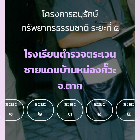
โครงการอนุรักษ์
ทรัพยากรธรรมชาติ ระยะที่ ๕
โรงเรียนตำรวจตระเวน
ชายแดนบ้านหม่องกั๊วะ
จ.ตาก
ระยะ
ระยะ
ระยะ
ระยะ
ระยะ
๑
๒
๓
๔
๕