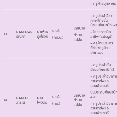
– ครูฝ่ายบุคลากร
– ครูประจำวิชา
ภาษาไทยชั้น
มัธยมศึกษาปีที่ 1-
เทศบาล
ป.ตรี
นางสาวพร
บำเพ็ญ
– โครงการฝึก
13
ตำบล
รณิภา
รุ่งโรจน์
อาชีพ (แปรรูป)
(กศ.บ.)
แม่จัน
– ครูฝ่ายบริหาร
ทั่วไป/ครูฝ่าย
ปกครอง
– ครูประจำชั้น
มัธยมศึกษาปีที่ 3
– ครูประจำวิชากา
งานอาชีพและ
คอมพิวเตอร์
ชั้นประถมศึกษาปีที
เทศบาล
ป.ตรี
4-6
นางสาว
นาค
14
ตำบล
วารุณี
ไพจิตร
(คบ.)
– ครูประจำวิชากา
แม่จัน
งานอาชีพและ
คอมพิวเตอร์