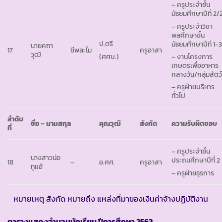
– ครูประจำชั้น
มัธยมศึกษาปีที่ 2/
– ครูประจำวิชา
พลศึกษาชั้น
ป.ตรี
มัธยมศึกษาปีที่ 1-
นายคฑา
ครูอาสา
17
ชีพละไม
วุฒิ
(ศศบ.)
– งานโครงการ
เกษตรเพื่ออาหาร
กลางวัน/กลุ่มสัตว
– ครูฝ่ายบริหาร
ทั่วไป
ลำดับ
ชื่อ – นามสกุล
คุณวุฒิ
สังกัด
ความรับผิดชอบ
ที่
– ครูประจำชั้น
นางสาวน่อ
ประถมศึกษาปีที่ 2
18
–
อ.ศศ.
ครูอาสา
ทูแอ้
– ครูฝ่ายธุรการ
หมายเหตุ สังกัด หมายถึง แหล่งที่มาของเงินค่าจ้างปฏิบัติงาน
ตารางแสดงจำนวนนักเรียน ปีการศึกษา
2563