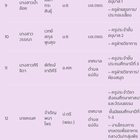
อนุบาล 1
นางสาวน้ำ
9
กระ
ม.6
บช.ตชด.
อ้อย
– ครูฝ่ายธุรการ/
สินธุ์
ประกอบเลี้ยง
– ครูประจำชั้น
เวทย์
นางสาว
อนุบาล 2
10
สกุล
ม.6
บช.ตชด.
วรรณา
พูนสุข
– ครูฝ่ายวิชาการ
– ครูประจำชั้น
เทศบาล
ประถมศึกษาปีที่ 3
นางสาวศิริ
พิทักษ์
11
อ.ศศ.
ตำบล
ธิดา
ชาติคีรี
– ครูฝ่ายวิชาการ/
แม่จัน
ห้องสมุด
– ครูประจำวิชา
สังคมศึกษาศาสน
และวัฒนธรรม
เทศบาล
ชั้นมัธยมศึกษาปีที่
จำเริญ
ป.ตรี
1-3
12
นายคเนศ
พนา
ตำบล
(พธบ.)
ไพร
แม่จัน
– งานโครงการ
เกษตรเพื่ออาหาร
กลางวัน/กลุ่มพืช