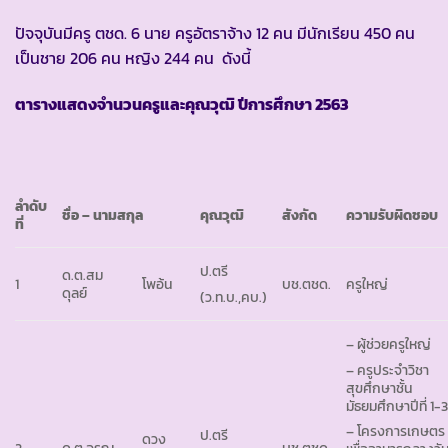
ปัจจุบันมีครู ตชด. 6 นาย ครูอัตราจ้าง 12 คน มีนักเรียน 450 คน
เป็นชาย 206 คน หญิง 244 คน ดังนี้
ตารางแสดงจำนวนครูและคุณวุฒิ ปีการศึกษา
2563
ลำดับ
ชื่อ – นามสกุล
คุณวุฒิ
สังกัด
ความรับผิดชอบ
ที่
ป.ตรี
ด.ต.สม
1
โพอ้น
บช.ตชด.
ครูใหญ่
ดุลย์
(ว.ท.บ.,คบ.)
– ผู้ช่วยครูใหญ่
– ครูประจำวิชา
สุขศึกษาชั้น
มัธยมศึกษาปีที่ 1-
– โครงการเกษตร
ป.ตรี
ดวง