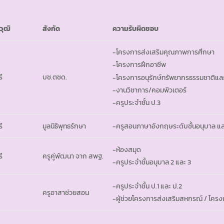
วุฒิ
สังกัด
ความรับผิดชอบ
-โครงการส่งเสริมคุณภาพการศึกษา
-โครงการฝึกอาชีพ
ี
บช.ตชด.
-โครงการอนุรักษ์ทรัพยากรธรรมชาติและ
-งานวิชาการ/คอมพิวเตอร์
-ครูประจำชั้น ป.3
ี
มูลนิธิพุทธรักษา
-ครูสอนภาษาอังกฤษระดับชั้นอนุบาล แล
-ห้องสมุด
ี
ครูคู่พัฒนา จาก สพฐ.
-ครูประจำชั้นอนุบาล 2 และ 3
-ครูประจำชั้น ป.1 และ ป.2
ครูอาสาช่วยสอน
-ผู้ช่วยโครงการส่งเสริมสหกรณ์ / โคร