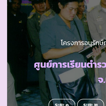
โครงการอนุรักษ์
ศูนย์การเรียนตำร
จ
ระยะ ๑
ระยะ ๒