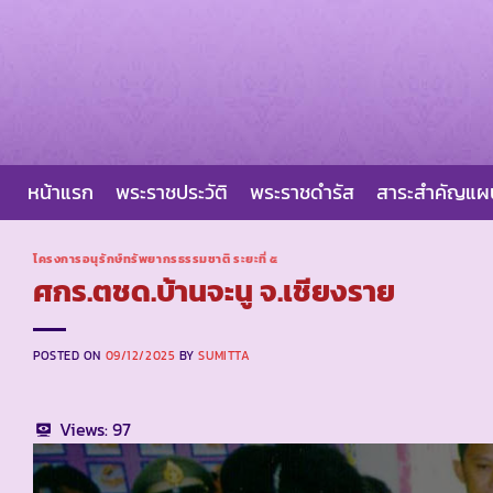
Skip
to
content
หน้าแรก
พระราชประวัติ
พระราชดำรัส
สาระสำคัญแ
โครงการอนุรักษ์ทรัพยากรธรรมชาติ ระยะที่ ๕
ศกร.ตชด.บ้านจะนู จ.เชียงราย
POSTED ON
09/12/2025
BY
SUMITTA
Views:
97