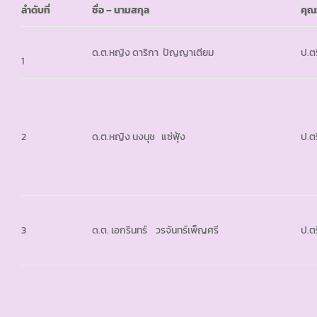
ลำดับที่
ชื่อ – นามสกุล
คุณ
ด.ต.หญิง ดาริกา ปัญญาเตียม
ป.ตร
1
2
ด.ต.หญิง นงนุช แซ่ฟุ้ง
ป.ตร
3
ด.ต. เอกรินทร์ วรจันทร์เพ็ญศรี
ป.ตร