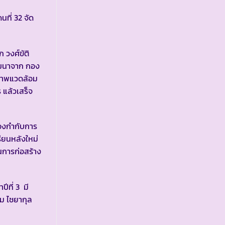
ที่ 32 จัด
 วงศ์ขัติ
ัฒนาจาก กอง
สภาพแวดล้อม
 แล้วเสร็จ
องกำกับการ
ียนหลังใหม่
นการก่อสร้าง
ีที่ 3 มี
คม ไชยากุล