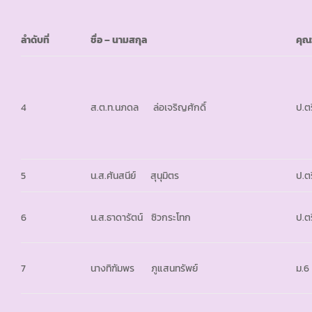
ลำดับที่
ชื่อ – นามสกุล
คุณ
4
ส.ต.ท.นภดล ล่อเจริญศักดิ์
ป.ตร
5
น.ส.ศันสนีย์ สุนุมิตร
ป.ตร
6
น.ส.ธาดารัตน์ ซิวกระโทก
ป.ตร
7
นางทิฑัมพร ภูแสนทรัพย์
ม.6