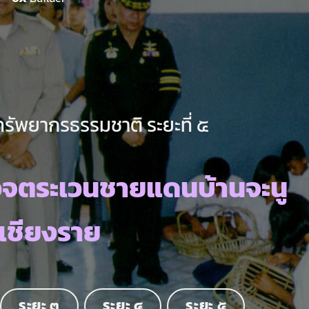
ทรัพยากรธรรมชาติ ระยะที่ ๕
วจตระเวนชายแดนบ้านจะนู
.เชียงราย
ระยะ ๓
ระยะ ๔
ระยะ ๕