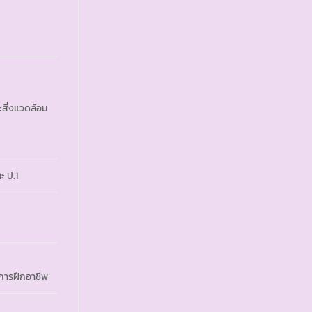
สิ่งแวดล้อม
ะ ป.1
งการฝึกอาชีพ