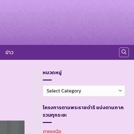
ข่าว
หมวดหมู่
หมวด
หมู่
โครงการตามพระราชดำริ แบ่งตามภาค
รวมทุกระยะ
ภาคเหนือ