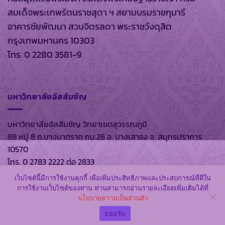
สมเด็จพระเทพรัตนราชสุดา ฯ สยามบรมราชกุมารี
อาคารชัยพัฒนา สวนจิตรลดา พระราชวังดุสิต
กรุงเทพมหานคร 10303
โทร. 0 2280 3581-9
มหาวิทยาลัยอัสสัมชัญ
มหาวิทยาลัยอัสสัมชัญ วิทยาเขตสุวรรณภูมิ
88 หมู่ 8 ถ.บางนาตราด กม.26 อ. บางเสาธง จ. สมุทรปราการ
10570
โทร. 0 2783 2222 ต่อ 2833
เว็บไซต์นี้มีการใช้งานคุกกี้ เพื่อเพิ่มประสิทธิภาพและประสบการณ์ที่ดีใน
การใช้งานเว็บไซต์ของท่าน ท่านสามารถอ่านรายละเอียดเพิ่มเติมได้ที่
นโยบายความเป็นส่วนตัว
สงวนลิขสิทธิ์ พ.ศ. 2569 ตาม พรบ.ลิขสิทธิ์ พ.ศ. 2537 โดย
หอ
สมุดส่วนพระองค์
และ
มหาวิทยาลัยอัสสัมชัญ
ยอมรับ