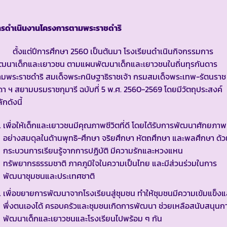
ารดำเนินงานโครงการตามพระราชดำริ
ั้งแต่ปีการศึกษา 2560 เป็นต้นมา โรงเรียนดำเนินกิจกรรมการ
ัฒนาเด็กและเยาวชน ตามแผนพัฒนาเด็กและเยาวชนในถิ่นทุรกันดาร
มพระราชดำริ สมเด็จพระกนิษฐาธิราชเจ้า กรมสมเด็จพระเทพ-รัตนราช
ดา ฯ สยามบรมราชกุมารี ฉบับที่ 5 พ.ศ. 2560-2569 โดยมีวัตถุประสงค์
ักดังนี้
เพื่อให้เด็กและเยาวชนมีคุณภาพชีวิตที่ดี โดยได้รับการพัฒนาศักยภาพ
อย่างสมดุลในด้านพุทธิ-ศึกษา จริยศึกษา หัตถศึกษา และพลศึกษา ด้ว
กระบวนการเรียนรู้จากการปฏิบัติ มีความรักและหวงแหน
ทรัพยากรธรรมชาติ ภาคภูมิใจในความเป็นไทย และมีส่วนร่วมในการ
พัฒนาชุมชนและประเทศชาติ
เพื่อขยายการพัฒนาจากโรงเรียนสู่ชุมชน ทำให้ชุมชนมีความเข้มแข็งแ
พึ่งตนเองได้ ครอบครัวและชุมชนเกิดการพัฒนา ช่วยเหลือสนับสนุนก
พัฒนาเด็กและเยาวชนและโรงเรียนไปพร้อม ๆ กัน