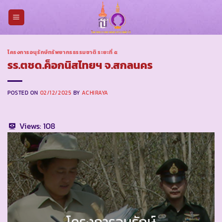
Skip
to
content
โครงการอนุรักษ์ทรัพยากรธรรมชาติ ระยะที่ ๕
รร.ตชด.ค็อกนิสไทยฯ จ.สกลนคร
POSTED ON
02/12/2025
BY
ACHIRAYA
Views:
108
โครงการอนุรักษ์