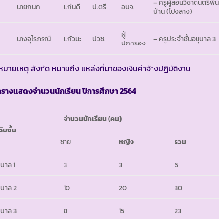
– ครูผู้สอนวิชาดนตรีพื้น
นายกนก
แก่นดี
ป.ตรี
อบจ.
บ้าน (โปงลาง)
ผู้
นางจุไรภรณ์
แก้วมะ
ปวช.
– ครูประจำชั้นอนุบาล 3
ปกครอง
หมายเหตุ สังกัด หมายถึง แหล่งที่มาของเงินค่าจ้างปฏิบัติงาน
ารางแสดงจำนวนนักเรียน ปีการศึกษา
2564
จำนวนนักเรียน
(คน)
ดับชั้น
ชาย
หญิง
รวม
ุบาล 1
3
3
6
ุบาล 2
10
20
30
ุบาล 3
8
15
23