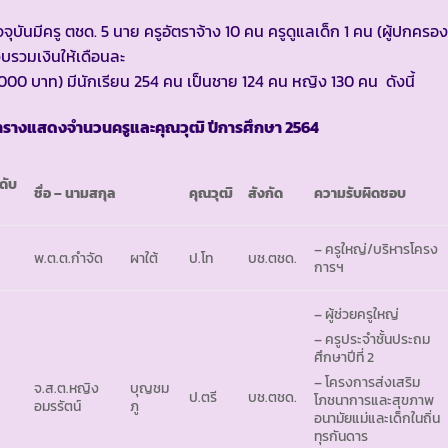
จจุบันมีครู ตชด. 5 นาย ครูอัตราจ้าง 10 คน ครูดูแลเด็ก 1 คน (ผู้ปกครอง
บรวมเงินให้เดือนละ
000 บาท) มีนักเรียน 254 คน เป็นชาย 124 คน หญิง 130 คน ดังนี้
ารางแสดงจำนวนครูและคุณวุฒิ ปีการศึกษา
2564
ดับ
ชื่อ
– นามสกุล
คุณวุฒิ
สังกัด
ความรับผิดชอบ
– ครูใหญ่/บริหารโครง
พ.ต.ต.กำจัด
ผาใต้
ป.โท
บช.ตชด.
การฯ
– ผู้ช่วยครูใหญ่
– ครูประจำชั้นประถม
ศึกษาปีที่ 2
– โครงการส่งเสริม
จ.ส.ต.หญิง
บุญชม
ป.ตรี
บช.ตชด.
โภชนาการและสุขภาพ
อมรรัตน์
ภู
อนามัยแม่และเด็กในถิ่น
ทุรกันดาร