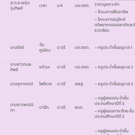
ส.ต.อ.หญิง
ราชานุเคราะห์ฯ
เวลา
ม.6
บช.ตชด.
รุ่งทิพย์
– โครงการฝึกอาชีพ
– โครงการอนุรักษ์
ทรัพยากรธรรมชาติและสิ
แวดล้อม
จัน
นางรัชนี
ป.ตรี
บช.ตชด.
– ครูประจำชั้นอนุบาล 1
คูเมือง
นางสาวกมล
แก้วมะ
ป.ตรี
บช.ตชด.
– ครูประจำชั้นอนุบาล 2
ทิพย์
นางสุภาภรณ์
โพธิราช
ป.ตรี
สพฐ.
– ครูประจำชั้นอนุบาล 3
– ครูผู้สอนประจำชั้น
ประถมศึกษาปีที่ 3
นางสาวพรรนิ
ปามึก
ป.ตรี
อบต.
ภา
– ครูผู้สอนภาษาไทย ชั้น
ประถมศึกษาปีที่ 3
– ครูผู้สอนประจำชั้น