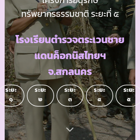
ทรัพยากรธรรมชาติ ระยะที่ ๕
โรงเรียนตำรวจตระเวนชาย
แดนค็อกนิสไทยฯ
จ.สกลนคร
ระยะ
ระยะ
ระยะ
ระยะ
ระยะ
๑
๒
๓
๔
๕