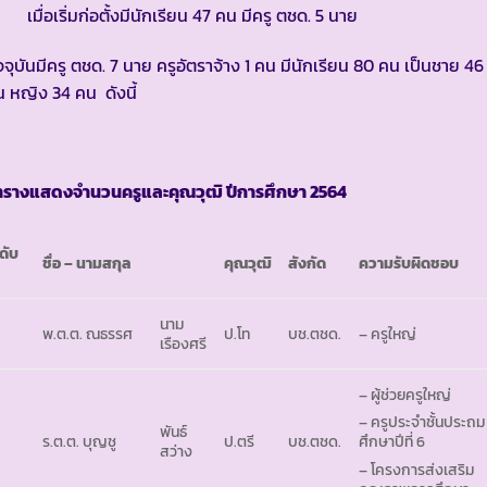
ื่อเริ่มก่อตั้งมีนักเรียน 47 คน มีครู ตชด. 5 นาย
จจุบันมีครู ตชด. 7 นาย ครูอัตราจ้าง 1 คน มีนักเรียน 80 คน เป็นชาย 46
 หญิง 34 คน ดังนี้
ารางแสดงจำนวนครูและคุณวุฒิ ปีการศึกษา
2564
ดับ
ชื่อ
– นามสกุล
คุณวุฒิ
สังกัด
ความรับผิดชอบ
นาม
พ.ต.ต. ณธรรศ
ป.โท
บช.ตชด.
– ครูใหญ่
เรืองศรี
– ผู้ช่วยครูใหญ่
– ครูประจำชั้นประถม
พันธ์
ร.ต.ต. บุญชู
ป.ตรี
บช.ตชด.
ศึกษาปีที่ 6
สว่าง
– โครงการส่งเสริม