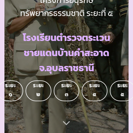
ทรัพยากรธรรมชาติ ระยะที่ ๕
โรงเรียนตำรวจตระเวน
ชายแดนบ้านคำสะอาด
จ.อุบลราชธานี
ระยะ
ระยะ
ระยะ
ระยะ
ระยะ
๑
๒
๓
๔
๕