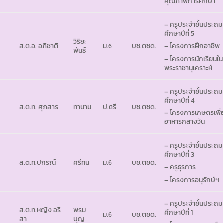
คุณภาพการศึกษา
– ครูประจำชั้นประถม
ศึกษาปีที่ 5
วิริยะ
ส.ต.อ. อภิชาติ
ม.6
บช.ตชด.
– โครงการฝึกอาชีพ
พันธ์
– โครงการนักเรียนใน
พระราชานุเคราะห์
– ครูประจำชั้นประถม
ศึกษาปีที่ 4
ส.ต.ท. ศุภสาร
ทานาม
ป.ตรี
บช.ตชด.
– โครงการเกษตรเพื่
อาหารกลางวัน
– ครูประจำชั้นประถม
ศึกษาปีที่ 3
ส.ต.ท.ปกรณ์
ศรีทน
ม.6
บช.ตชด.
– ครูธุรการ
– โครงการอนุรักษ์ฯ
– ครูประจำชั้นประถม
ส.ต.ท.หญิง อริ
พรม
ศึกษาปีที่ 1
ม.6
บช.ตชด.
สา
บุญ