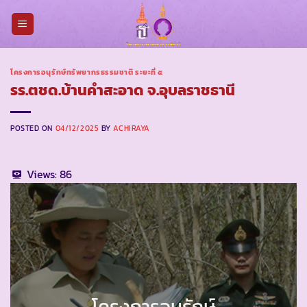
Skip
to
content
โครงการอนุรักษ์ทรัพยากรธรรมชาติ ระยะที่ ๕
รร.ตชด.บ้านคำสะอาด จ.อุบลราชธานี
POSTED ON
04/12/2025
BY
ACHIRAYA
Views:
86
โครงการอนุรักษ์