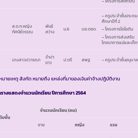
– โครงการสหกรณ์
– ครูประจำชั้นประถม
ศึกษาปีที่ 2
ส.ต.ท.หญิง
พันธ์
ม.6
บช.ตชด.
– โครงการไอโอดีน
ทัศนีย์วรรณ
สว่าง
– โครงการส่งเสริม
โภชนาการแม่และเด็ก
จำปา
นางสาวปวารณา
ป.ตรี
สพฐ.
– ครูประจำชั้นอนุบาล
ขาว
หมายเหตุ สังกัด หมายถึง แหล่งที่มาของเงินค่าจ้างปฏิบัติงาน
ารางแสดงจำนวนนักเรียน ปีการศึกษา
2564
จำนวนนักเรียน
(คน)
ดับชั้น
ชาย
หญิง
รวม