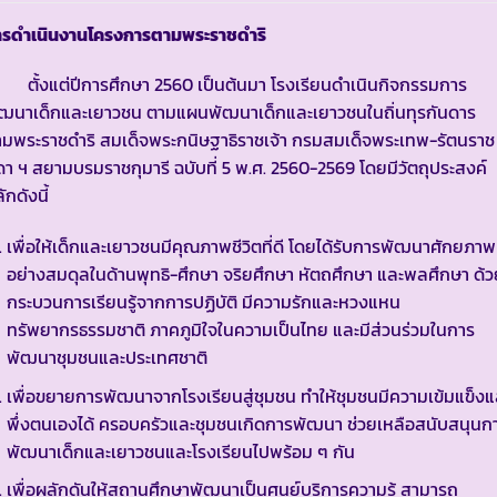
ารดำเนินงานโครงการตามพระราชดำริ
ั้งแต่ปีการศึกษา 2560 เป็นต้นมา โรงเรียนดำเนินกิจกรรมการ
ัฒนาเด็กและเยาวชน ตามแผนพัฒนาเด็กและเยาวชนในถิ่นทุรกันดาร
มพระราชดำริ สมเด็จพระกนิษฐาธิราชเจ้า กรมสมเด็จพระเทพ-รัตนราช
ดา ฯ สยามบรมราชกุมารี ฉบับที่ 5 พ.ศ. 2560-2569 โดยมีวัตถุประสงค์
ักดังนี้
เพื่อให้เด็กและเยาวชนมีคุณภาพชีวิตที่ดี โดยได้รับการพัฒนาศักยภาพ
อย่างสมดุลในด้านพุทธิ-ศึกษา จริยศึกษา หัตถศึกษา และพลศึกษา ด้ว
กระบวนการเรียนรู้จากการปฏิบัติ มีความรักและหวงแหน
ทรัพยากรธรรมชาติ ภาคภูมิใจในความเป็นไทย และมีส่วนร่วมในการ
พัฒนาชุมชนและประเทศชาติ
เพื่อขยายการพัฒนาจากโรงเรียนสู่ชุมชน ทำให้ชุมชนมีความเข้มแข็งแ
พึ่งตนเองได้ ครอบครัวและชุมชนเกิดการพัฒนา ช่วยเหลือสนับสนุนก
พัฒนาเด็กและเยาวชนและโรงเรียนไปพร้อม ๆ กัน
เพื่อผลักดันให้สถานศึกษาพัฒนาเป็นศูนย์บริการความรู้ สามารถ