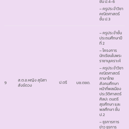
ชั้น ป.4-6
– ครูประจำวิชา
คณิตศาสตร์
ชั้น ป.3
– ครูประจำชั้น
ประถมศึกษาปี
ที่ 2
– โครงการ
นักเรียนในพระ
ราชานุเคราะห์
– ครูประจำวิชา
คณิตศาสตร์
ภาษาไทย
ส.ต.อ.หญิง สุนิสา
ป.ตรี
9
บช.ตชด.
สังคมศึกษา
สังข์ดวง
หน้าที่พลเมือง
ประวัติศาสตร์
ศิลปะ ดนตรี
สุขศึกษา และ
พลศึกษา ชั้น
ป.2
– ธุรการการ
ข่าว ธุรการ