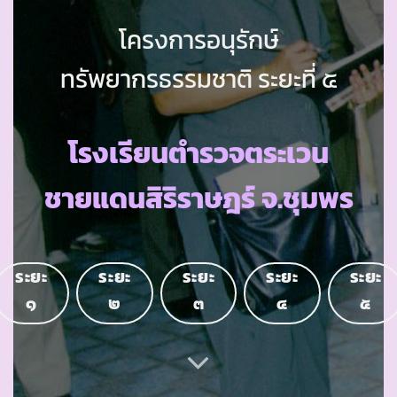
โครงการอนุรักษ์
ทรัพยากรธรรมชาติ ระยะที่ ๕
โรงเรียนตำรวจตระเวน
ชายแดนสิริราษฎร์ จ.ชุมพร
ระยะ
ระยะ
ระยะ
ระยะ
ระยะ
๑
๒
๓
๔
๕