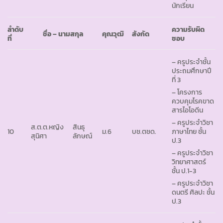
นักเรียน
ลำดับ
ความรับผิด
ชื่อ – นามสกุล
คุณวุฒิ
สังกัด
ที่
ชอบ
– ครูประจำชั้น
ประถมศึกษาปี
ที่ 3
– โครงการ
ควบคุมโรคขาด
สารไอโอดีน
– ครูประจำวิชา
ส.ต.ต.หญิง
สินธุ
10
ม.6
บช.ตชด.
ภาษาไทย ชั้น
สุนิศา
ลักษณ์
ป.3
– ครูประจำวิชา
วิทยาศาสตร์
ชั้น ป.1-3
– ครูประจำวิชา
ดนตรี ศิลปะ ชั้น
ป.3