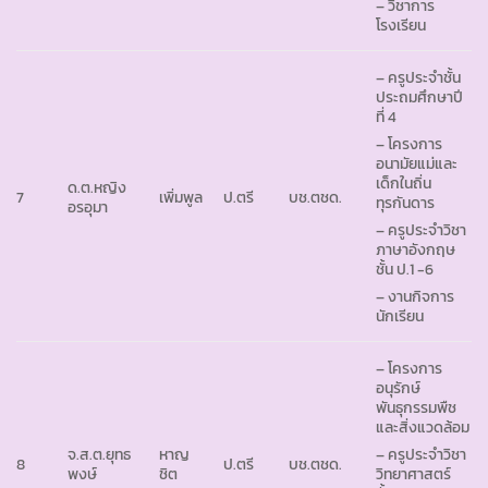
– วิชาการ
โรงเรียน
– ครูประจำชั้น
ประถมศึกษาปี
ที่ 4
– โครงการ
อนามัยแม่และ
เด็กในถิ่น
ด.ต.หญิง
7
เพิ่มพูล
ป.ตรี
บช.ตชด.
ทุรกันดาร
อรอุมา
– ครูประจำวิชา
ภาษาอังกฤษ
ชั้น ป.1 -6
– งานกิจการ
นักเรียน
– โครงการ
อนุรักษ์
พันธุกรรมพืช
และสิ่งแวดล้อม
จ.ส.ต.ยุทธ
หาญ
– ครูประจำวิชา
8
ป.ตรี
บช.ตชด.
พงษ์
ชิต
วิทยาศาสตร์