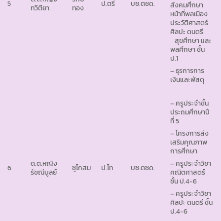
5
ป.ตรี
บช.ตชด.
สังคมศึกษา
ทวิตียา
ทอง
หน้าที่พลเมือง
ประวัติศาสตร์
ศิลปะ ดนตรี
สุขศึกษา และ
พลศึกษา ชั้น
ป.1
– ธุรการการ
เงินและพัสดุ
– ครูประจำชั้น
ประถมศึกษาปี
ที่ 5
– โครงการส่ง
เสริมคุณภาพ
การศึกษา
ด.ต.หญิง
– ครูประจำวิชา
6
ชูโกสม
ป.โท
บช.ตชด.
รัชณีบูลย์
คณิตศาสตร์
ชั้น ป.4-6
– ครูประจำวิชา
ศิลปะ ดนตรี ชั้น
ป.4-6