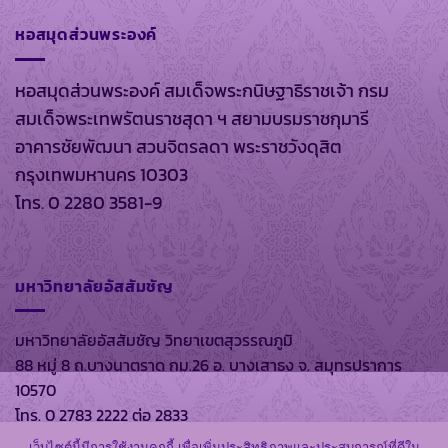
หอสมุดส่วนพระองค์
หอสมุดส่วนพระองค์ สมเด็จพระกนิษฐาธิราชเจ้า กรม
สมเด็จพระเทพรัตนราชสุดา ฯ สยามบรมราชกุมารี
อาคารชัยพัฒนา สวนจิตรลดา พระราชวังดุสิต
กรุงเทพมหานคร 10303
โทร. 0 2280 3581-9
มหาวิทยาลัยอัสสัมชัญ
มหาวิทยาลัยอัสสัมชัญ วิทยาเขตสุวรรณภูมิ
88 หมู่ 8 ถ.บางนาตราด กม.26 อ. บางเสาธง จ. สมุทรปราการ
10570
โทร. 0 2783 2222 ต่อ 2833
เว็บไซต์นี้มีการใช้งานคุกกี้ เพื่อเพิ่มประสิทธิภาพและประสบการณ์ที่ดีใน