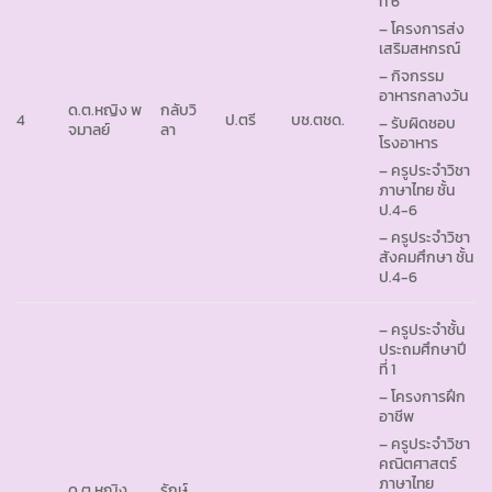
ที่ 6
– โครงการส่ง
เสริมสหกรณ์
– กิจกรรม
อาหารกลางวัน
ด.ต.หญิง พ
กลับวิ
4
ป.ตรี
บช.ตชด.
– รับผิดชอบ
จมาลย์
ลา
โรงอาหาร
– ครูประจำวิชา
ภาษาไทย ชั้น
ป.4-6
– ครูประจำวิชา
สังคมศึกษา ชั้น
ป.4-6
– ครูประจำชั้น
ประถมศึกษาปี
ที่ 1
– โครงการฝึก
อาชีพ
– ครูประจำวิชา
คณิตศาสตร์
ภาษาไทย
ด.ต.หญิง
รักษ์