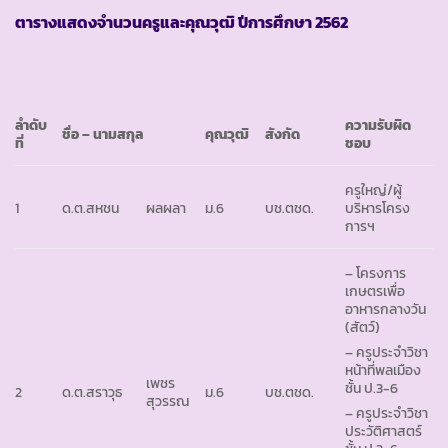
ตารางแสดงจำนวนครูและคุณวุฒิ ปีการศึกษา
2562
ลำดับ
ความรับผิด
ชื่อ – นามสกุล
คุณวุฒิ
สังกัด
ที่
ชอบ
ครูใหญ่/ผู้
1
ด.ต.สหชน
ผลผลา
ม.6
บช.ตชด.
บริหารโครง
การฯ
– โครงการ
เกษตรเพื่อ
อาหารกลางวัน
(สัตว์)
– ครูประจำวิชา
หน้าที่พลเมือง
เพชร
ชั้น ป.3-6
2
ด.ต.สราวุธ
ม.6
บช.ตชด.
สุวรรณ
– ครูประจำวิชา
ประวัติศาสตร์