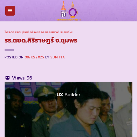
Skip
to
content
โครงการอนุรักษ์ทรัพยากรธรรมชาติ ระยะที่ ๕
รร.ตชด.สิริราษฎร์ จ.ชุมพร
POSTED ON
08/12/2025
BY
SUMITTA
Views:
96
UX
Builder