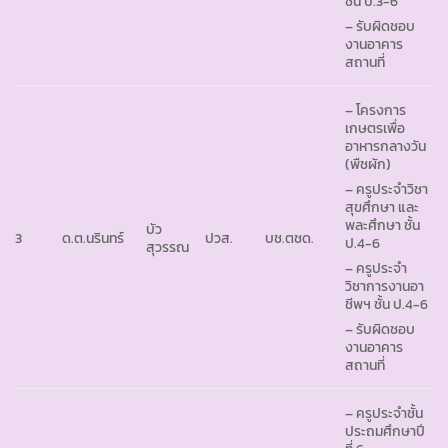
ชั้น ป.3-6
– รับผิดชอบ
งานอาคาร
สถานที่
– โครงการ
เกษตรเพื่อ
อาหารกลางวัน
(พืชผัก)
– ครูประจำวิชา
สุขศึกษา และ
พละศึกษา ชั้น
บัว
3
ด.ต.นรินทร์
ปวส.
บช.ตชด.
ป.4-6
สุวรรณ
– ครูประจำ
วิชาการงานอา
ชีพฯ ชั้น ป.4-6
– รับผิดชอบ
งานอาคาร
สถานที่
– ครูประจำชั้น
ประถมศึกษาปี