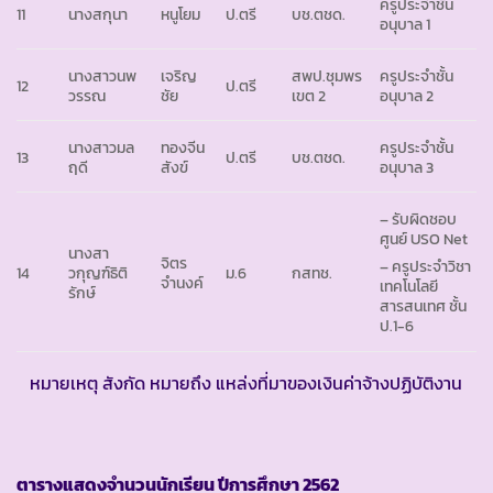
ครูประจำชั้น
11
นางสกุนา
หนูโยม
ป.ตรี
บช.ตชด.
อนุบาล 1
นางสาวนพ
เจริญ
สพป.ชุมพร
ครูประจำชั้น
12
ป.ตรี
วรรณ
ชัย
เขต 2
อนุบาล 2
นางสาวมล
ทองจีน
ครูประจำชั้น
13
ป.ตรี
บช.ตชด.
ฤดี
สังข์
อนุบาล 3
– รับผิดชอบ
ศูนย์ USO Net
นางสา
จิตร
– ครูประจำวิชา
14
วกุญฑ์ธิติ
ม.6
กสทช.
จำนงค์
เทคโนโลยี
รักษ์
สารสนเทศ ชั้น
ป.1-6
หมายเหตุ สังกัด หมายถึง แหล่งที่มาของเงินค่าจ้างปฏิบัติงาน
ตารางแสดงจำนวนนักเรียน ปีการศึกษา
2562