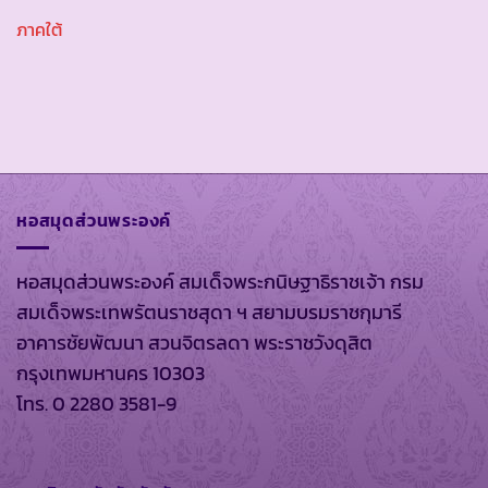
ภาคใต้
หอสมุดส่วนพระองค์
หอสมุดส่วนพระองค์ สมเด็จพระกนิษฐาธิราชเจ้า กรม
สมเด็จพระเทพรัตนราชสุดา ฯ สยามบรมราชกุมารี
อาคารชัยพัฒนา สวนจิตรลดา พระราชวังดุสิต
กรุงเทพมหานคร 10303
โทร. 0 2280 3581-9