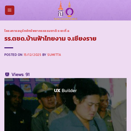
Skip
to
content
โครงการอนุรักษ์ทรัพยากรธรรมชาติ ระยะที่ ๕
รร.ตชด.บ้านฟ้าไทยงาม จ.เชียงราย
POSTED ON
15/12/2025
BY
SUMITTA
Views:
91
UX
Builder