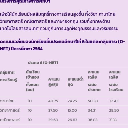
โครงการคุณภาพการศึกษา
เพื่อให้นักเรียนมีผลสัมฤทธิ์ทางการเรียนสูงขึ้น ทั้งวิชา ภาษาไทย
วิทยาศาสตร์ คณิตศาสตร์ และภาษาอังกฤษ รวมทั้งทักษะด้าน
เทคโนโลยีสารสนเทศ ควบคู่กับการปลูกฝังคุณธรรมและจริยธรรม
คะแนนเฉลี่ยของนักเรียน
ชั้นประถมศึกษาปีที่ 6
ในแต่ละกลุ่มสาระ
(
O-
NET)
ปีการศึกษา 2564
ประถม
6 (O-NET)
นักเรียน
คะแนน
คะแนน
กลุ่มสาระ
เข้าสอบ
เฉลี่ย
เฉลี่ย
คะแนน
คะแนนต่ำ
การเรียนรู้
สูงสุด
สุด
ทั้งหมด
ระดับ
ระดับ
(คน)
ประเทศ
โรงเรียน
ภาษาไทย
10
40.75
24.25
50.38
32.43
วิทยาศาสตร์
10
37.50
15.00
34.31
28.50
คณิตศาสตร์
10
39.63
26.63
36.83
31.18