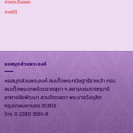
ภาคตะวันออก
ภาคใต้
หอสมุดส่วนพระองค์
หอสมุดส่วนพระองค์ สมเด็จพระกนิษฐาธิราชเจ้า กรม
สมเด็จพระเทพรัตนราชสุดา ฯ สยามบรมราชกุมารี
อาคารชัยพัฒนา สวนจิตรลดา พระราชวังดุสิต
กรุงเทพมหานคร 10303
โทร. 0 2280 3581-9