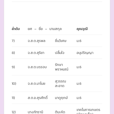
ลำดับ
ยศ – ชื่อ – นามสกุล
คุณวุฒิ
7)
จ.ส.ต.สุรพล
ชื่นวิเศษ
ม.6
8)
จ.ส.ต.สุริยา
ปลื้มใจ
อนุปริญญา
รักษา
9)
จ.ส.ต.บรรจบ
ม.6
พราหมณ์
สุวรรณ
10)
จ.ส.ต.มาโนช
ม.6
สะอาด
11)
ส.ต.อ.สุรศักดิ์
มาดูฤกษ์
ม.6
เทคโนการเกษตร
12)
นางภัทรานี
ตินะคัด