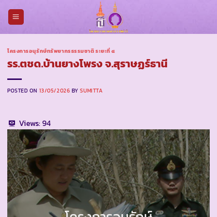
Skip
to
content
โครงการอนุรักษ์ทรัพยากรธรรมชาติ ระยะที่ ๔
รร.ตชด.บ้านยางโพรง จ.สุราษฏร์ธานี
POSTED ON
13/05/2026
BY
SUMITTA
Views:
94
โครงการอนุรักษ์