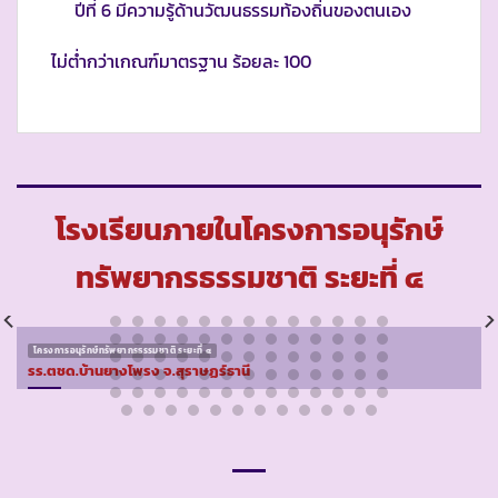
ปีที่ 6 มีความรู้ด้านวัฒนธรรมท้องถิ่นของตนเอง
ไม่ต่ำกว่าเกณฑ์มาตรฐาน ร้อยละ 100
โรงเรียนภายในโครงการอนุรักษ์
ทรัพยากรธรรมชาติ ระยะที่ ๔
โครงการอนุรักษ์ทรัพยากรธรรมชาติ ระยะที่ ๔
รร.ตชด.บ้านยางโพรง จ.สุราษฏร์ธานี