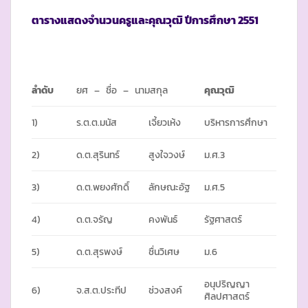
ตารางแสดงจำนวนครูและคุณวุฒิ ปีการศึกษา 2551
ลำดับ
ยศ – ชื่อ – นามสกุล
คุณวุฒิ
1)
ร.ต.ต.มนัส
เจี้ยวเห้ง
บริหารการศึกษา
2)
ด.ต.สุรินทร์
สูงใจวงษ์
ม.ศ.3
3)
ด.ต.พยงศักดิ์
ลักษณะอัฐ
ม.ศ.5
4)
ด.ต.จรัญ
คงพันธ์
รัฐศาสตร์
5)
ด.ต.สุรพงษ์
ชื่นวิเศษ
ม.6
อนุปริญญา
6)
จ.ส.ต.ประทีป
ช่วงสงค์
ศิลปศาสตร์