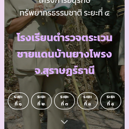
ทรัพยากรธรรมชาติ ระยะที่ ๔
โรงเรียนตำรวจตระเวน
ชายแดนบ้านยางโพรง
จ.สุราษฏร์ธานี
ระยะ
ระยะ
ระยะ
ระยะ
ระยะ
ที่ ๑
ที่ ๒
ที่ ๓
ที่ ๔
ที่ ๕