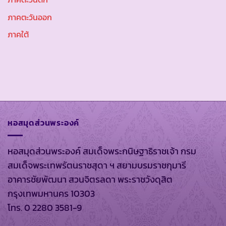
ภาคตะวันออก
ภาคใต้
หอสมุดส่วนพระองค์
หอสมุดส่วนพระองค์ สมเด็จพระกนิษฐาธิราชเจ้า กรม
สมเด็จพระเทพรัตนราชสุดา ฯ สยามบรมราชกุมารี
อาคารชัยพัฒนา สวนจิตรลดา พระราชวังดุสิต
กรุงเทพมหานคร 10303
โทร. 0 2280 3581-9