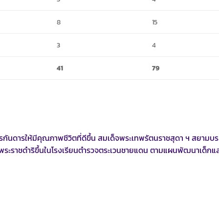
8
15
3
4
41
79
ดารให้มีคุณภาพชีวิตที่ดีขึ้น สมเด็จพระเทพรัตนราชสุดา ฯ สยามบ
มพระราชดำริขึ้นในโรงเรียนตำรวจตระเวนชายแดน ตามแผนพัฒนาเด็กแ