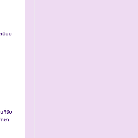
ยี่ยม
ี่รับ
ึกษา