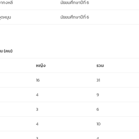
อากงหลี
มัธยมศึกษาปีที่ 6
อุดหนุน
มัธยมศึกษาปีที่ 6
ยน (คน)
หญิง
รวม
16
31
4
9
3
6
4
10
3
4