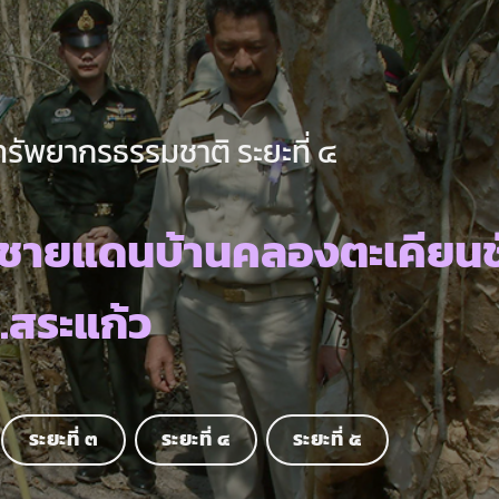
ทรัพยากรธรรมชาติ ระยะที่ ๔
นชายแดนบ้านคลองตะเคียนช
.สระแก้ว
ระยะที่ ๓
ระยะที่ ๔
ระยะที่ ๕