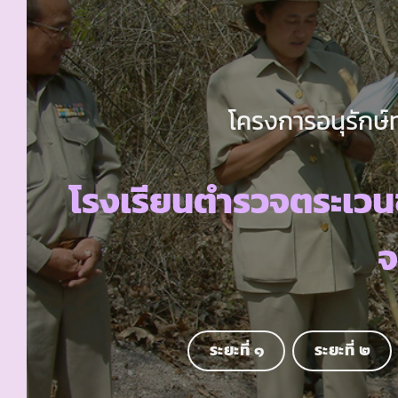
โครงการอนุรักษ์
โรงเรียนตำรวจตระเว
จ
ระยะที่ ๑
ระยะที่ ๒