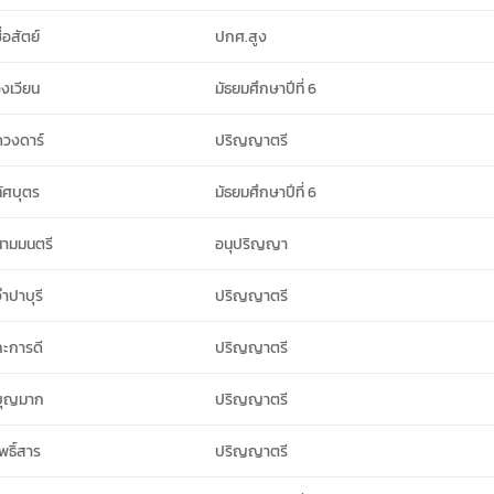
ื่อสัตย์
ปกศ.สูง
วงเวียน
มัธยมศึกษาปีที่ 6
ดวงดาร์
ปริญญาตรี
ทัศบุตร
มัธยมศึกษาปีที่ 6
นามมนตรี
อนุปริญญา
ำปาบุรี
ปริญญาตรี
กะการดี
ปริญญาตรี
บุญมาก
ปริญญาตรี
พธิ์สาร
ปริญญาตรี