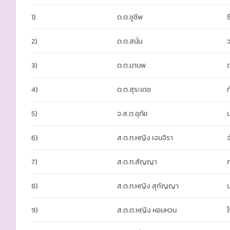
1)
ด.ต.ชูชีพ
ซ
2)
ด.ต.สนั่น
3)
ด.ต.มานพ
4)
ด.ต.สุระเดช
5)
จ.ส.ต.อุทัย
6)
ส.ต.ท.หญิง เจนจิรา
จ
7)
ส.ต.ท.สัญญา
8)
ส.ต.ท.หญิง สุกัญญา
9)
ส.ต.ต.หญิง หอมหวน
โ