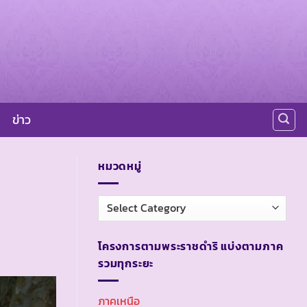
ข่าว
หมวดหมู่
หมวด
หมู่
โครงการตามพระราชดำริ แบ่งตามภาค
รวมทุกระยะ
ภาคเหนือ