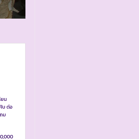
รียน
ับ ต่อ
ะถม
100,000