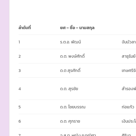
ลำดับที่
ยศ – ชื่อ – นามสกุล
1
ร.ต.อ. พัฒน์
จันบัวลา
2
ด.ต. พงษ์ศักดิ์
สาธุรัมย์
3
ด.ต สุรศักดิ์
เกษศรีรั
4
ด.ต. สุรชัย
สำรองพั
5
ด.ต. ไชยบรรณ
ก่อแก้ว
6
ด.ต. ศุภราช
เงินประ
7
จ.ส.ต. หญิง ฌาณิศา
ศิริมา