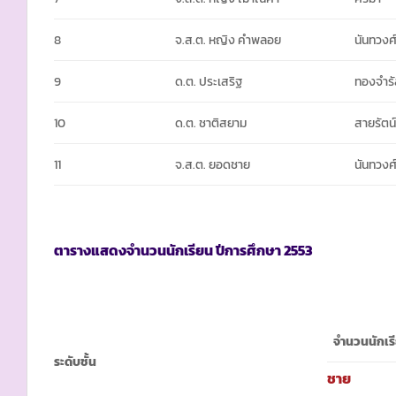
8
จ.ส.ต. หญิง คำพลอย
นันทวงศ
9
ด.ต. ประเสริฐ
ทองจำร
10
ด.ต. ชาติสยาม
สายรัตน
11
จ.ส.ต. ยอดชาย
นันทวงศ
ตารางแสดงจำนวนนักเรียน ปีการศึกษา
2553
จำนวนนักเร
ระดับชั้น
ชาย