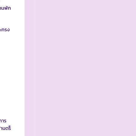
1
านพัก
ละทรง
การ
้านตร็