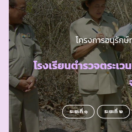
โครงการอนุรักษ์
โรงเรียนตำรวจตระเวน
ระยะที่ ๑
ระยะที่ ๒