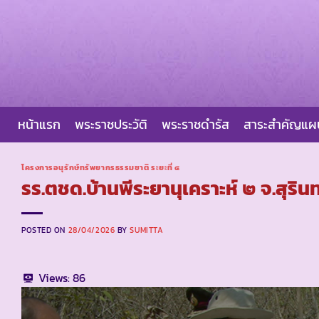
Skip
to
content
หน้าแรก
พระราชประวัติ
พระราชดำรัส
สาระสำคัญแ
โครงการอนุรักษ์ทรัพยากรธรรมชาติ ระยะที่ ๔
รร.ตชด.บ้านพีระยานุเคราะห์ ๒ จ.สุรินท
POSTED ON
28/04/2026
BY
SUMITTA
Views:
86