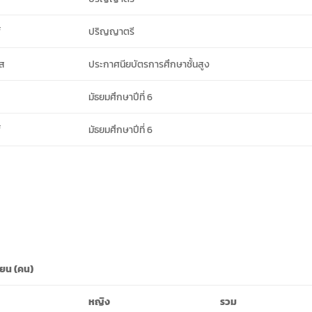
์
ปริญญาตรี
ัส
ประกาศนียบัตรการศึกษาชั้นสูง
์
มัธยมศึกษาปีที่ 6
์
มัธยมศึกษาปีที่ 6
ียน (คน)
หญิง
รวม