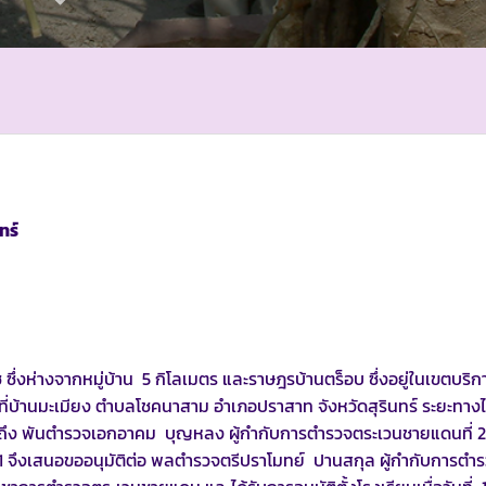
ทร์
ซ ซึ่งห่างจากหมู่บ้าน 5 กิโลเมตร และราษฎรบ้านตร็อบ ซึ่งอยู่ในเขตบริ
ียนที่บ้านมะเมียง ตำบลโชคนาสาม อำเภอปราสาท จังหวัดสุรินทร์ ระยะทาง
สือถึง พันตำรวจเอกอาคม บุญหลง ผู้กำกับการตำรวจตระเวนชายแดนที่ 21
1 จึงเสนอขออนุมัติต่อ พลตำรวจตรีปราโมทย์ ปานสกุล ผู้กำกับการตำ