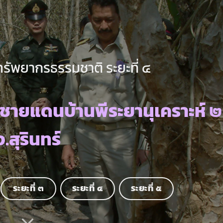
ทรัพยากรธรรมชาติ ระยะที่ ๔
ชายแดนบ้านพีระยานุเคราะห์ ๒
จ.สุรินทร์
ระยะที่ ๓
ระยะที่ ๔
ระยะที่ ๕