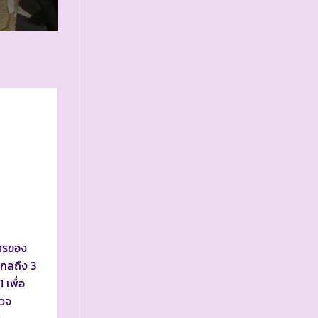
การของ
ไกลถึง 3
 เพื่อ
รวจ