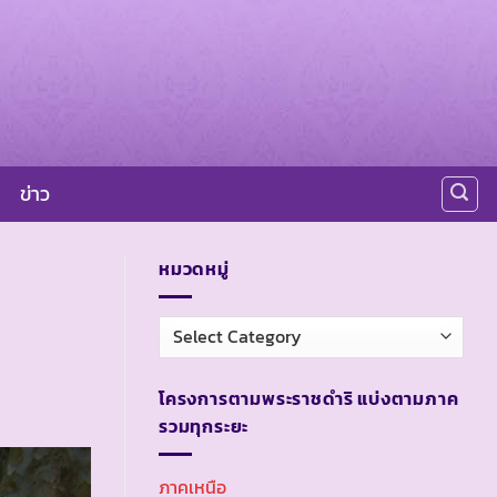
ข่าว
หมวดหมู่
หมวด
หมู่
โครงการตามพระราชดำริ แบ่งตามภาค
รวมทุกระยะ
ภาคเหนือ