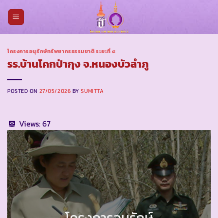
Skip
to
content
โครงการอนุรักษ์ทรัพยากรธรรมชาติ ระยะที่ ๔
รร.บ้านโคกป่ากุง จ.หนองบัวลำภู
POSTED ON
27/05/2026
BY
SUMITTA
Views:
67
โครงการอนุรักษ์