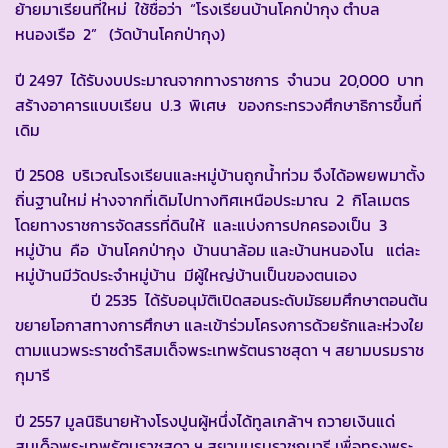
ย้ายมาเรียนที่ใหม่ ใช้ชื่อว่า “โรงเรียนบ้านโคกป่ากุง ตำบล
หนองเรือ 2” (วัดบ้านโคกป่ากุง)
ปี 2497 ได้รับงบประมาณจากทางราชการ จำนวน 20,000 บาท
สร้างอาคารแบบเรียน ป.3 พิเศษ ของกระทรวงศึกษาธิการขึ้นที่
เดิม
ปี 2508 บริเวณโรงเรียนและหมู่บ้านถูกน้ำท่วม จึงได้อพยพมาตั้ง
ถิ่นฐานใหม่ ห่างจากที่เดิมไปทางทิศเหนือประมาณ 2 กิโลเมตร
โดยทางราชการจัดสรรที่ดินให้ และแบ่งการปกครองเป็น 3
หมู่บ้าน คือ บ้านโคกป่ากุง บ้านนาล้อม และบ้านหนองโน แต่ละ
หมู่บ้านมีวัดประจำหมู่บ้าน มีผู้ใหญ่บ้านเป็นของตนเอง
ปี 2535 ได้รับอนุมัติเปิดสอนระดับมัธยมศึกษาตอนต้น
ขยายโอกาสทางการศึกษา และเข้าร่วมโครงการด้วยรักและห่วงใย
ตามแนวพระราชดำริสมเด็จพระเทพรัตนราชสุดา ฯ สยามบรมราช
กุมารี
ปี 2557 มูลนิธินายห้างโรงปูนผู้หนึ่งได้ทูลเกล้าฯ ถวายเงินแด่
สมเด็จพระเทพรัตนราชสุดา ฯ สยามบรมราชกุมารี เพื่อทรงพระ