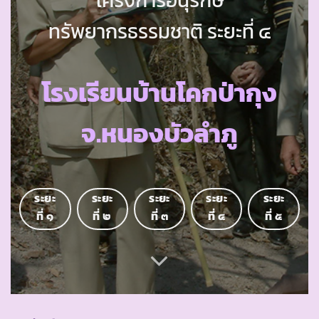
ทรัพยากรธรรมชาติ ระยะที่ ๔
โรงเรียนบ้านโคกป่ากุง
จ.หนองบัวลำภู
ระยะ
ระยะ
ระยะ
ระยะ
ระยะ
ที่ ๑
ที่ ๒
ที่ ๓
ที่ ๔
ที่ ๕