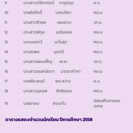
9
นางสาวปรียาภรณ์ กาอุปมุง
ค.บ.
10
นายธีรศักดิ์ นาคปรีชา
ศษ.ม.
11
นางสาวศิวพร หอมดวง
วท.บ.
12
นางสาวพิกุล มณีมงคล
ศษ.ม.
13
นางนงเยาว์ มะโนสุข
ศษ.ม.
14
นางธนพร บุตรดี
ศษ.ม.
15
นางสาวผ่องเพ็ญ พะชะ
วท.บ.
16
นางสาวนนชณัดดา มาตราคำภา
ศษ.ม.
17
นายพีระพงษ์ พระสว่าง
ค.บ.
18
นางสาวนุจเรศ สิทธิธรรม
ศศ.บ.
มัธยมศึกษาตอน
19
นายอาคม สระแก้ว
ปลาย
ตารางแสดงจำนวนนักเรียน ปีการศึกษา
2558