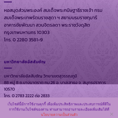
หอสมุดส่วนพระองค์ สมเด็จพระกนิษฐาธิราชเจ้า กรม
สมเด็จพระเทพรัตนราชสุดา ฯ สยามบรมราชกุมารี
อาคารชัยพัฒนา สวนจิตรลดา พระราชวังดุสิต
กรุงเทพมหานคร 10303
โทร. 0 2280 3581-9
มหาวิทยาลัยอัสสัมชัญ
มหาวิทยาลัยอัสสัมชัญ วิทยาเขตสุวรรณภูมิ
88 หมู่ 8 ถ.บางนาตราด กม.26 อ. บางเสาธง จ. สมุทรปราการ
10570
โทร. 0 2783 2222 ต่อ 2833
เว็บไซต์นี้มีการใช้งานคุกกี้ เพื่อเพิ่มประสิทธิภาพและประสบการณ์ที่ดีใน
การใช้งานเว็บไซต์ของท่าน ท่านสามารถอ่านรายละเอียดเพิ่มเติมได้ที่
นโยบายความเป็นส่วนตัว
สงวนลิขสิทธิ์ พ.ศ. 2569 ตาม พรบ.ลิขสิทธิ์ พ.ศ. 2537 โดย
หอ