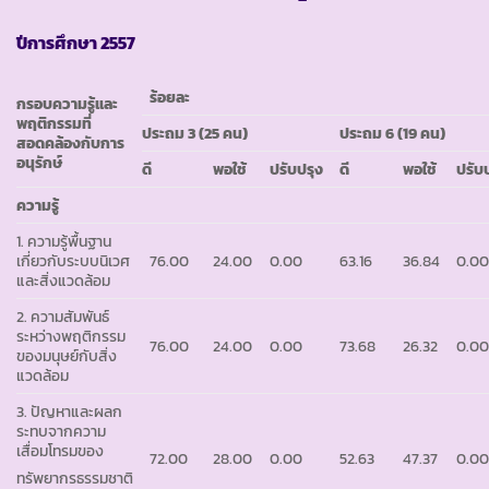
ปีการศึกษา
2557
ร้อยละ
กรอบความรู้และ
พฤติกรรมที่
ประถม
3 (25 คน)
ประถม
6 (19 คน)
สอดคล้องกับการ
อนุรักษ์
ดี
พอใช้
ปรับปรุง
ดี
พอใช้
ปรับ
ความรู้
1. ความรู้พื้นฐาน
เกี่ยวกับระบบนิเวศ
76.00
24.00
0.00
63.16
36.84
0.0
และสิ่งแวดล้อม
2. ความสัมพันธ์
ระหว่างพฤติกรรม
76.00
24.00
0.00
73.68
26.32
0.0
ของมนุษย์กับสิ่ง
แวดล้อม
3. ปัญหาและผลก
ระทบจากความ
เสื่อมโทรมของ
72.00
28.00
0.00
52.63
47.37
0.0
ทรัพยากรธรรมชาติ