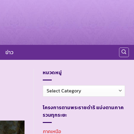
ข่าว
หมวดหมู่
หมวด
หมู่
โครงการตามพระราชดำริ แบ่งตามภาค
รวมทุกระยะ
ภาคเหนือ