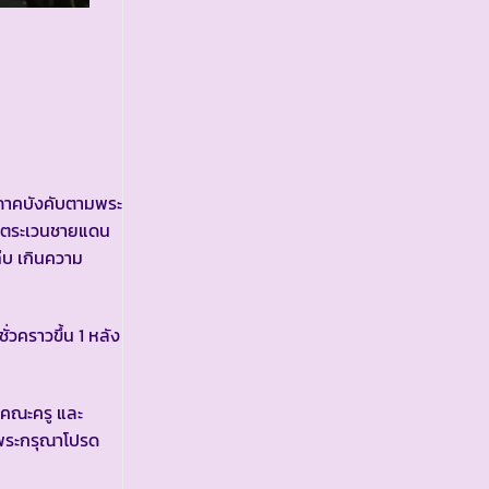
ษาภาคบังคับตามพระ
รวจตระเวนชายแดน
ึบ เกินความ
่วคราวขึ้น 1 หลัง
 คณะครู และ
งพระกรุณาโปรด