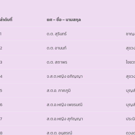
ลำดับที่
ยศ
– ชื่อ – นามสกุล
1
ด.ต. สุรินทร์
ชาญส
2
ด.ต. อานนท์
สุขวง
3
ด.ต. สถาพร
ไชย
4
จ.ส.ต.หญิง อภิญญา
สุขวง
5
ส.ต.อ. ภาคภูมิ
บุญส
6
ส.ต.อ.หญิง เพชรมณี
บุญส
7
ส.ต.อ.หญิง สุกัญญา
ประน
8
ส.ต.ต. อนุสรณ์
ดวงด