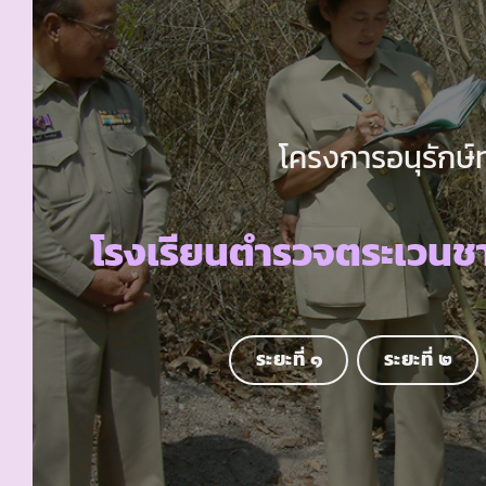
โครงการอนุรักษ์
โรงเรียนตำรวจตระเวนชา
ระยะที่ ๑
ระยะที่ ๒