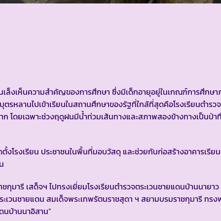
ู่บ้านเล็งเห็นความสำคัญของการศึกษา ซึ่งมีเด็กอายุอยู่ในเกณฑ์การศึก
งบุตรหลานไปเข้าเรียนในสถานศึกษาของรัฐที่ใกล้ที่สุดคือโรงเรียนตำ
บาก โดยเฉพาะช่วงฤดูฝนมีน้ำท่วมเส้นทางและสภาพสองข้างทางเป็นป่าท
้งโรงเรียน ประชาชนในพื้นที่มอบวัสดุ และช่วยกันก่อสร้างอาคารเรียนชั
คน
กุมารี เสด็จฯ ไปทรงเยี่ยมโรงเรียนตำรวจตระเวนชายแดนบ้านนายาว
รวจตระเวนชายแดน สมเด็จพระเทพรัตนราชสุดา ฯ สยามบรมราชกุมารี ทร
แดนบ้านนาอิสาน”