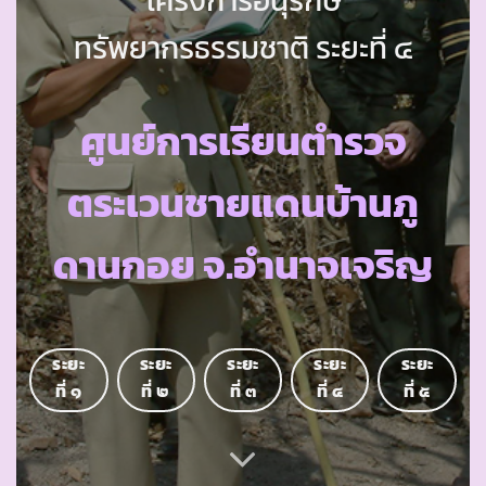
ทรัพยากรธรรมชาติ ระยะที่ ๔
ศูนย์การเรียนตำรวจ
ตระเวนชายแดนบ้านภู
ดานกอย จ.อำนาจเจริญ
ระยะ
ระยะ
ระยะ
ระยะ
ระยะ
ที่ ๑
ที่ ๒
ที่ ๓
ที่ ๔
ที่ ๕