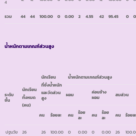
4
รวม
44
44
100.00
0
0.00
2
4.55
42
95.45
0
0
น้ำหนักตามเกณฑ์ส่วนสูง
นักเรียน
น้ำหนักตามเกณฑ์ส่วนสูง
ที่ชั่งน้ำหนัก
นักเรียน
ค่อนข้าง
และวัดส่วน
ระดับ
ผอม
สมส่วน
ทั้งหมด
ผอม
สูง
ชั้น
(คน)
ร้อย
ร้อย
คน
ร้อยละ
คน
คน
คน
ร้อยล
ละ
ละ
ปฐมวัย
26
26
100.00
0
0.00
0
0.00
26
100.