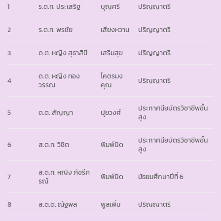
1
ร.ต.ท. ประเสริฐ
บุญศรี
ปริญญาตรี
2
ร.ต.ท. พรชัย
เสียงหวาน
ปริญญาตรี
3
ด.ต. หญิง สุธาสินี
เสริมสุข
ปริญญาตรี
ด.ต. หญิง ทอง
โคตรมง
4
ปริญญาตรี
วรรณ
คุณ
ประกาศนียบัตรวิชาชีพชั้น
5
ด.ต. สัญญา
ปุยวงศ์
สูง
ประกาศนียบัตรวิชาชีพชั้น
6
ส.ต.ท. วิชิต
พิมพ์ปัด
สูง
ส.ต.ท. หญิง ภัชรีภ
7
พิมพ์ปัด
มัธยมศึกษาปีที่ 6
รณ์
8
ส.ต.ต. ณัฐพล
พูลเพิ่ม
ปริญญาตรี