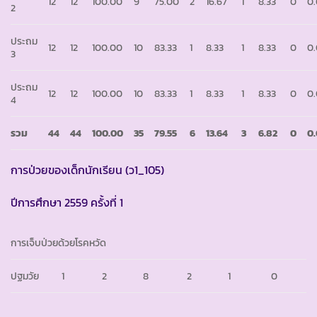
12
12
100.00
9
75.00
2
16.67
1
8.33
0
0
2
ประถม
12
12
100.00
10
83.33
1
8.33
1
8.33
0
0
3
ประถม
12
12
100.00
10
83.33
1
8.33
1
8.33
0
0
4
รวม
44
44
100.00
35
79.55
6
13.64
3
6.82
0
0
การป่วยของเด็กนักเรียน (ว1_105)
ปีการศึกษา 2559 ครั้งที่ 1
การเจ็บป่วยด้วยโรคหวัด
ปฐมวัย
1
2
8
2
1
0