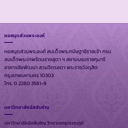
หอสมุดส่วนพระองค์
หอสมุดส่วนพระองค์ สมเด็จพระกนิษฐาธิราชเจ้า กรม
สมเด็จพระเทพรัตนราชสุดา ฯ สยามบรมราชกุมารี
อาคารชัยพัฒนา สวนจิตรลดา พระราชวังดุสิต
กรุงเทพมหานคร 10303
โทร. 0 2280 3581-9
มหาวิทยาลัยอัสสัมชัญ
มหาวิทยาลัยอัสสัมชัญ วิทยาเขตสุวรรณภูมิ