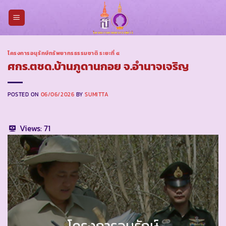
Skip
to
content
โครงการอนุรักษ์ทรัพยากรธรรมชาติ ระยะที่ ๔
ศกร.ตชด.บ้านภูดานกอย จ.อำนาจเจริญ
POSTED ON
06/06/2026
BY
SUMITTA
Views:
71
โครงการอนุรักษ์