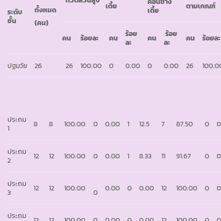
ที่วัดส่วนสูง
ค่อนข้าง
เตี้ย
ตามเกณฑ์
ทั้งหมด
เตี้ย
ระดับ
ชั้น
(คน)
ร้อย
ร้อย
คน
ร้อยละ
คน
คน
คน
ร้อยละ
ละ
ละ
ปฐมวัย
26
26
100.00
0
0.00
0
0.00
26
100.0
ประถม
8
8
100.00
0
0.00
1
12.5
7
87.50
0
0
1
ประถม
12
12
100.00
0
0.00
1
8.33
11
91.67
0
0
2
ประถม
12
12
100.00
0.00
0
0.00
12
100.00
0
0
3
0
ประถม
12
12
100.00
0
0.00
0
0.00
12
100.00
0
0