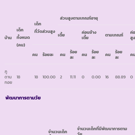
ส่วนสูงตามเกณฑ์อายุ
เด็ก
เด็ก
ที่วัดส่วนสูง
ค่อนข้าง
ค่
เตี้ย
ตามเกณฑ์
ทั้งหมด
บ้าน
เตี้ย
สู
(คน)
ร้อย
ร้อย
ร้อย
คน
ร้อยละ
คน
คน
คน
ค
ละ
ละ
ละ
ภู
ดาน
18
18
100.00
2
11.11
0
0.00
16
88.89
0
กอย
พัฒนาการตามวัย
จำนวนเด็กที่มีพัฒนาการตาม
จำนวนเด็ก
วัย