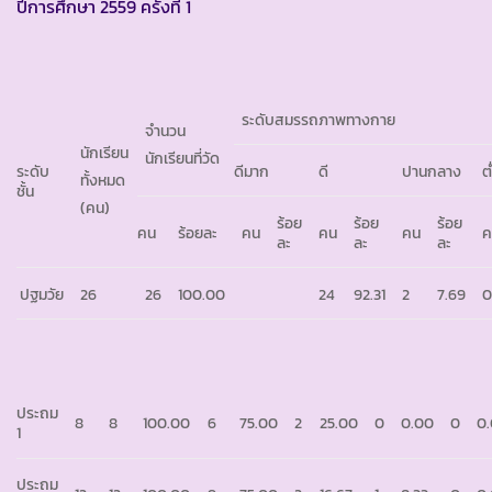
ปีการศึกษา 2559 ครั้งที่ 1
ระดับสมรรถภาพทางกาย
จำนวน
นักเรียน
นักเรียนที่วัด
ระดับ
ดีมาก
ดี
ปานกลาง
ต
ทั้งหมด
ชั้น
(คน)
ร้อย
ร้อย
ร้อย
คน
ร้อยละ
คน
คน
คน
ค
ละ
ละ
ละ
ปฐมวัย
26
26
100.00
24
92.31
2
7.69
ประถม
8
8
100.00
6
75.00
2
25.00
0
0.00
0
0
1
ประถม