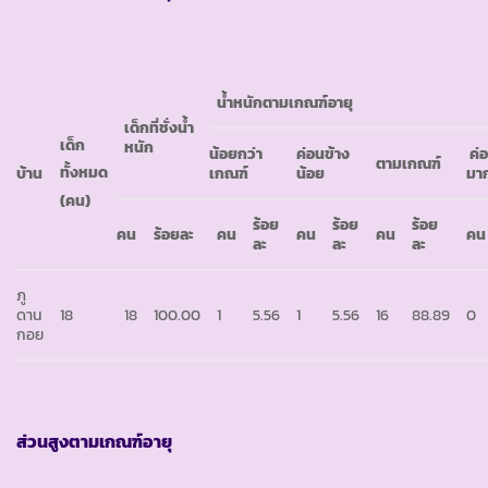
น้ำหนักตามเกณฑ์อายุ
เด็กที่ชั่งน้ำ
เด็ก
หนัก
น้อยกว่า
ค่อนข้าง
ค่อ
ตามเกณฑ์
ทั้งหมด
บ้าน
เกณฑ์
น้อย
มา
(คน)
ร้อย
ร้อย
ร้อย
คน
ร้อยละ
คน
คน
คน
คน
ละ
ละ
ละ
ภู
ดาน
18
18
100.00
1
5.56
1
5.56
16
88.89
0
กอย
ส่วนสูงตามเกณฑ์อายุ