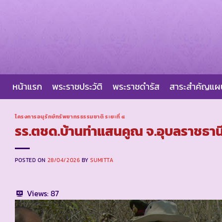
Skip
to
content
หน้าแรก
พระราชประวัติ
พระราชดำรัส
สาระสำคัญแ
โครงการอนุรักษ์ทรัพยากรธรรมชาติ ระยะที่ ๔
รร.ตชด.บ้านท่าแสนคูณ จ.อุบลราชธาน
POSTED ON
28/04/2026
BY
SUMITTA
Views:
87