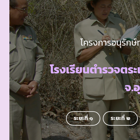
โครงการอนุรักษ์
โรงเรียนตำรวจตร
จ.อ
ระยะที่ ๑
ระยะที่ ๒