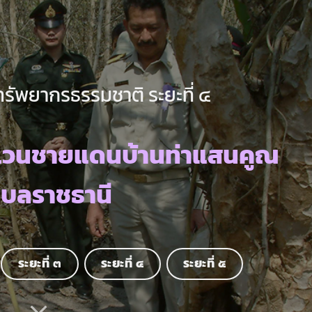
ทรัพยากรธรรมชาติ ระยะที่ ๔
ะเวนชายแดนบ้านท่าแสนคูณ
ุบลราชธานี
ระยะที่ ๓
ระยะที่ ๔
ระยะที่ ๕