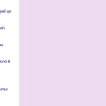
ลย์ มุข
ค่า
าน
 ขนาด 8
ละทรง