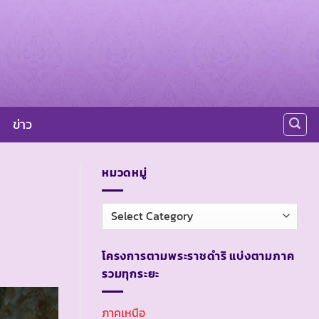
ข่าว
หมวดหมู่
หมวด
หมู่
โครงการตามพระราชดำริ แบ่งตามภาค
รวมทุกระยะ
ภาคเหนือ