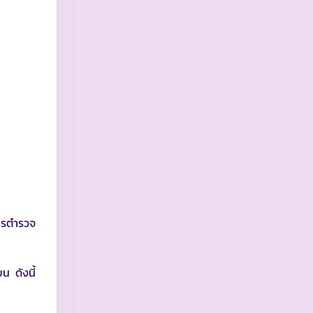
ารตำรวจ
น ดังนี้