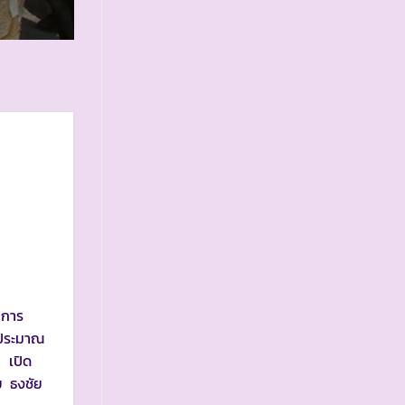
บการ
่าประมาณ
 เปิด
ย ธงชัย