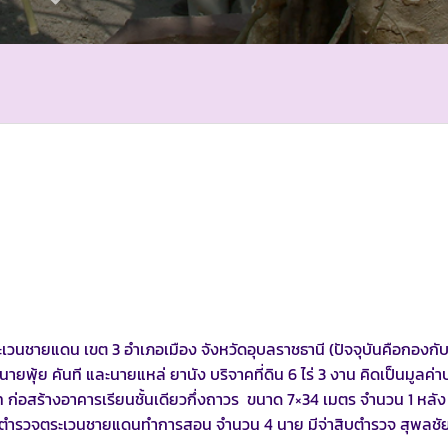
ระเวนชายแดน เขต 3 อำเภอเมือง จังหวัดอุบลราชธานี (ปัจจุบันคือกองกั
พุ้ย คันที และนายแหล่ ยานัง บริจาคที่ดิน 6 ไร่ 3 งาน คิดเป็นมูลค
 ก่อสร้างอาคารเรียนชั้นเดียวกึ่งถาวร ขนาด 7×34 เมตร จำนวน 1 หลัง
3 มีครูตำรวจตระเวนชายแดนทำการสอน จำนวน 4 นาย มีจ่าสิบตำรวจ สุพลชั