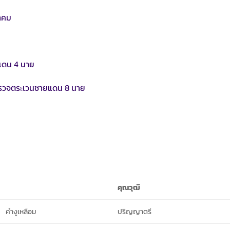
าคม
ยแดน 4 นาย
ูตำรวจตระเวนชายแดน 8 นาย
คุณวุฒิ
คำงูเหลือม
ปริญญาตรี