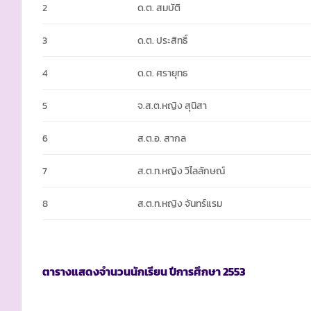
2
ด.ต. สมบัติ
3
ด.ต. ประสิทธิ์
4
ด.ต. ศรายุทธ
5
จ.ส.ต.หญิง สุนิสา
6
ส.ต.อ. สากล
7
ส.ต.ท.หญิง วิไลลักษณ์
8
ส.ต.ท.หญิง จันทร์แรม
ตารางแสดงจำนวนนักเรียน ปีการศึกษา
2553