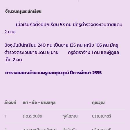
จำนวนครูและนักเรียน
เมื่อเริ่มก่อตั้งมีนักเรียน 53 คน มีครูตำรวจตระเวนชายแดน
2 นาย
ปัจจุบันมีนักเรียน 240 คน เป็นชาย 135 คน หญิง 105 คน มีครู
ตำรวจตระเวนชายแดน 6 นาย ครูอัตราจ้าง 1 คน และผู้ดูแล
เด็ก 2 คน
ตารางแสดงจำนวนครูและคุณวุฒิ ปีการศึกษา
2555
ลำดับที่
ยศ
– ชื่อ – นามสกุล
คุณวุฒิ
1
ร.ต.อ. วันชัย
กุลโสภณ
ปริญญาตรี
2
จ.ส.ต.หญิง มาลินณา
สังข์แก้ว
ปริญญาตรี