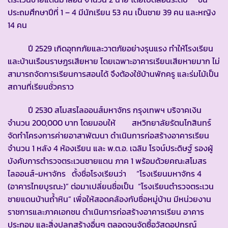
ประถมศึกษาปีที่ 1 – 4 มีนักเรียน 53 คน เป็นชาย 39 คน และหญิง
14 คน
ปี 2529 เกิดอุทกภัยและวาตภัยอย่างรุนแรง ทำให้โรงเรียน
และบ้านเรือนราษฎรเสียหาย โดยเฉพาะอาคารเรียนเสียหายมาก ไม่
สามารถจัดการเรียนการสอนได้ จึงต้องใช้บ้านพักครู และร่มไม้เป็น
สถานที่เรียนชั่วคราว
ปี 2530 สโมสรไลออนส์มหาจักร กรุงเทพฯ บริจาคเงิน
จำนวน 200,000 บาท โดยมอบให้ สหวิทยาลัยรัตนโกสินทร์
จัดทำโครงการค่ายอาสาพัฒนา ดำเนินการก่อสร้างอาคารเรียน
จำนวน 1 หลัง 4 ห้องเรียน และ พ.ต.อ. เฉลิม โรจน์ประดิษฐ์ รองผู้
บังคับการตำรวจตระเวนชายแดน ภาค 1 พร้อมด้วยคณะสโมสร
ไลออนส์-มหาจักร ตั้งชื่อโรงเรียนว่า “โรงเรียนมหาจักร 4
(อาคารไทยบูรณะ)” ต่อมาเปลี่ยนชื่อเป็น “โรงเรียนตำรวจตระเวน
ชายแดนบ้านถ้ำหิน” เพื่อให้สอดคล้องกับชื่อหมู่บ้าน มีหน่วยงาน
ราชการและภาคเอกชน ดำเนินการก่อสร้างอาคารเรียน อาคาร
ประกอบ และสิ่งปลูกสร้างอื่นๆ ตลอดจนจัดซื้อวัสดุอุปกรณ์