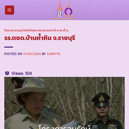
Skip
to
content
โครงการอนุรักษ์ทรัพยากรธรรมชาติ ระยะที่ ๔
รร.ตชด.บ้านถ้ำหิน จ.ราชบุรี
POSTED ON
11/05/2026
BY
SUMITTA
Views:
104
โครงการอนุรักษ์