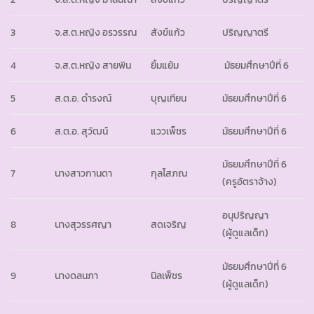
3
จ.ส.ต.หญิง อรวรรณ
สังข์แก้ว
ปริญญาตรี
4
จ.ส.ต.หญิง สายพิน
ยิ้มแย้ม
มัธยมศึกษาปีที่ 6
5
ส.ต.อ. ดำรงณ์
บุญเทียน
มัธยมศึกษาปีที่ 6
6
ส.ต.อ. สุวัฒน์
แววเพ็ชร
มัธยมศึกษาปีที่ 6
มัธยมศึกษาปีที่ 6
7
นางสาวกานดา
กุลโสภณ
(ครูอัตราจ้าง)
อนุปริญญา
8
นางสุวรรศญา
สดเจริญ
(ผู้ดูแลเด็ก)
มัธยมศึกษาปีที่ 6
9
นางดลนภา
นิลเพ็ชร
(ผู้ดูแลเด็ก)