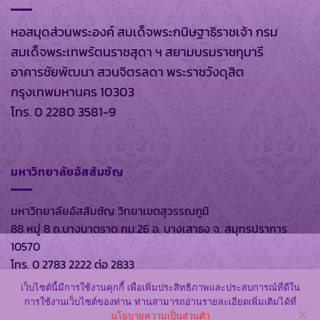
หอสมุดส่วนพระองค์ สมเด็จพระกนิษฐาธิราชเจ้า กรม
สมเด็จพระเทพรัตนราชสุดา ฯ สยามบรมราชกุมารี
อาคารชัยพัฒนา สวนจิตรลดา พระราชวังดุสิต
กรุงเทพมหานคร 10303
โทร. 0 2280 3581-9
มหาวิทยาลัยอัสสัมชัญ
มหาวิทยาลัยอัสสัมชัญ วิทยาเขตสุวรรณภูมิ
88 หมู่ 8 ถ.บางนาตราด กม.26 อ. บางเสาธง จ. สมุทรปราการ
10570
โทร. 0 2783 2222 ต่อ 2833
เว็บไซต์นี้มีการใช้งานคุกกี้ เพื่อเพิ่มประสิทธิภาพและประสบการณ์ที่ดีใน
การใช้งานเว็บไซต์ของท่าน ท่านสามารถอ่านรายละเอียดเพิ่มเติมได้ที่
นโยบายความเป็นส่วนตัว