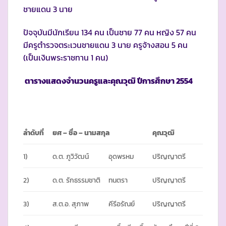
ชายแดน 3 นาย
ปัจจุบันมีนักเรียน 134 คน เป็นชาย 77 คน หญิง 57 คน
มีครูตำรวจตระเวนชายแดน 3 นาย ครูจ้างสอน 5 คน
(เป็นเงินพระราชทาน 1 คน)
ตารางแสดงจำนวนครูและคุณวุฒิ ปีการศึกษา
2554
ลำดับที่
ยศ
– ชื่อ – นามสกุล
คุณวุฒิ
1)
ด.ต. ภูวิวัฒน์
อุดพรหม
ปริญญาตรี
2)
ด.ต. รักธรรมชาติ
ทนตรา
ปริญญาตรี
3)
ส.ต.อ. สุภาพ
คีรีอรัณย์
ปริญญาตรี