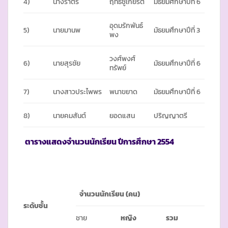
4)
นางราตรี
ฤทธิ์ชูเกียรติ์
มัธยมศึกษาปีที่ 6
อุดมรักพันธ์
5)
นายมานพ
มัธยมศึกษาปีที่ 3
พง
วงศ์พงศ์
6)
นายสุรชัย
มัธยมศึกษาปีที่ 6
ทรัพย์
7)
นางสาวประไพพร
พนาขยาด
มัธยมศึกษาปีที่ 6
8)
นายคมสันต์
ยอดแสน
ปริญญาตรี
ตารางแสดงจำนวนนักเรียน ปีการศึกษา
2554
จำนวนนักเรียน
(คน)
ระดับชั้น
ชาย
หญิง
รวม