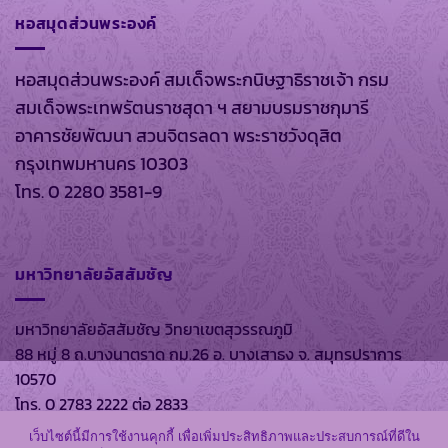
หอสมุดส่วนพระองค์
หอสมุดส่วนพระองค์ สมเด็จพระกนิษฐาธิราชเจ้า กรม
สมเด็จพระเทพรัตนราชสุดา ฯ สยามบรมราชกุมารี
อาคารชัยพัฒนา สวนจิตรลดา พระราชวังดุสิต
กรุงเทพมหานคร 10303
โทร. 0 2280 3581-9
มหาวิทยาลัยอัสสัมชัญ
มหาวิทยาลัยอัสสัมชัญ วิทยาเขตสุวรรณภูมิ
88 หมู่ 8 ถ.บางนาตราด กม.26 อ. บางเสาธง จ. สมุทรปราการ
10570
โทร. 0 2783 2222 ต่อ 2833
เว็บไซต์นี้มีการใช้งานคุกกี้ เพื่อเพิ่มประสิทธิภาพและประสบการณ์ที่ดีใน