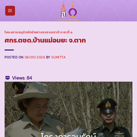
Skip
to
content
โครงการอนุรักษ์ทรัพยากรธรรมชาติ ระยะที่ ๔
ศกร.ตชด.บ้านแม่อมยะ จ.ตาก
POSTED ON
06/05/2026
BY
SUMITTA
Views:
84
โครงการอนุรักษ์