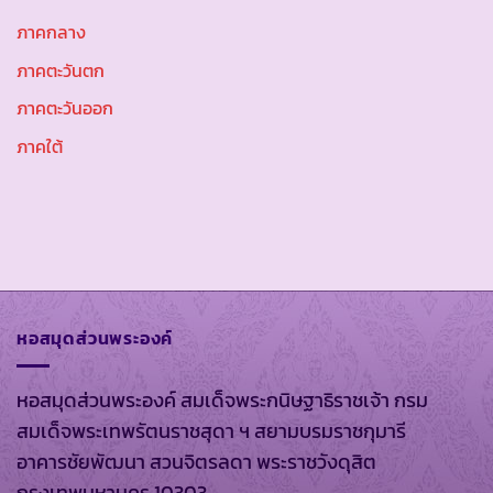
ภาคกลาง
ภาคตะวันตก
ภาคตะวันออก
ภาคใต้
หอสมุดส่วนพระองค์
หอสมุดส่วนพระองค์ สมเด็จพระกนิษฐาธิราชเจ้า กรม
สมเด็จพระเทพรัตนราชสุดา ฯ สยามบรมราชกุมารี
อาคารชัยพัฒนา สวนจิตรลดา พระราชวังดุสิต