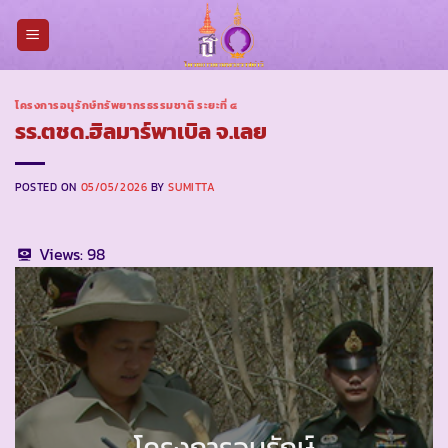
Skip
to
content
โครงการอนุรักษ์ทรัพยากรธรรมชาติ ระยะที่ ๔
รร.ตชด.ฮิลมาร์พาเบิล จ.เลย
POSTED ON
05/05/2026
BY
SUMITTA
Views:
98
โครงการอนุรักษ์