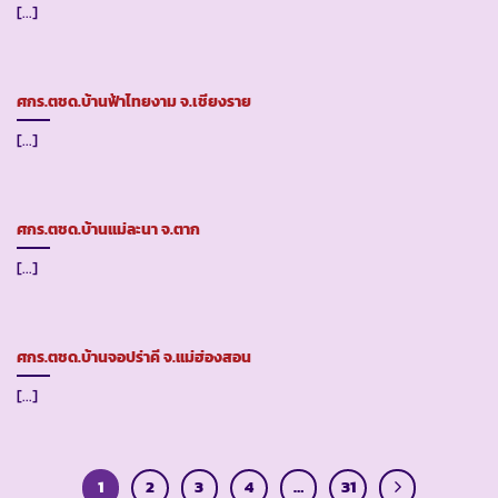
[...]
ศกร.ตชด.บ้านฟ้าไทยงาม จ.เชียงราย
[...]
ศกร.ตชด.บ้านแม่ละนา จ.ตาก
[...]
ศกร.ตชด.บ้านจอปร่าคี จ.แม่ฮ่องสอน
[...]
1
2
3
4
…
31