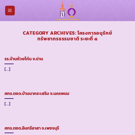
Skip
to
content
CATEGORY ARCHIVES:
โครงการอนุรักษ์
ทรัพยากรธรรมชาติ ระยะที่ ๔
รร.บ้านห้วยโก๋น จ.น่าน
[...]
ศกร.ตชด.บ้านนากระเสริม จ.นครพนม
[...]
ศกร.ตชด.อินทรีอาสา จ.เพชรบุรี