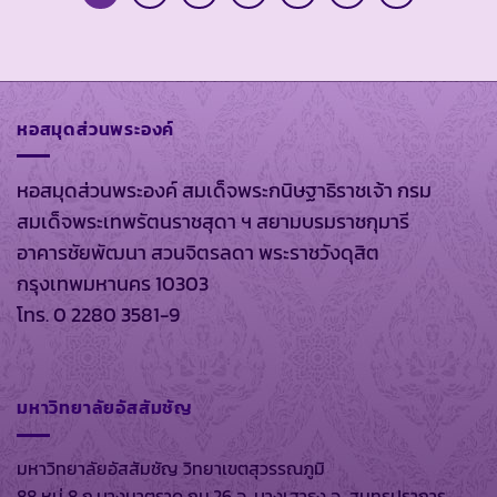
หอสมุดส่วนพระองค์
หอสมุดส่วนพระองค์ สมเด็จพระกนิษฐาธิราชเจ้า กรม
สมเด็จพระเทพรัตนราชสุดา ฯ สยามบรมราชกุมารี
อาคารชัยพัฒนา สวนจิตรลดา พระราชวังดุสิต
กรุงเทพมหานคร 10303
โทร. 0 2280 3581-9
มหาวิทยาลัยอัสสัมชัญ
มหาวิทยาลัยอัสสัมชัญ วิทยาเขตสุวรรณภูมิ
88 หมู่ 8 ถ.บางนาตราด กม.26 อ. บางเสาธง จ. สมุทรปราการ