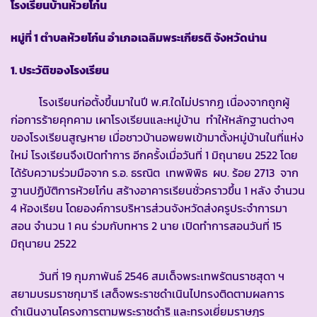
โรงเรียนบ้านห้วยโก๋น
หมู่ที่
1
ตำบลห้วยโก๋น อำเภอเฉลิมพระเกียรติ จังหวัดน่าน
1. ประวัติของโรงเรียน
โรงเรียนก่อตั้งขึ้นมาในปี พ.ศ.ใดไม่ปรากฏ เนื่องจากถูกผู้
ก่อการร้ายคุกคาม เผาโรงเรียนและหมู่บ้าน ทำให้หลักฐานต่างๆ
ของโรงเรียนสูญหาย เมื่อชาวบ้านอพยพเข้ามาตั้งหมู่บ้านในที่แห่ง
ใหม่ โรงเรียนจึงเปิดทำการ อีกครั้งเมื่อวันที่ 1 มิถุนายน 2522 โดย
ได้รับความร่วมมือจาก ร.อ. ธรณิต เทพพิพิธ ผบ. ร้อย 2713 จาก
ฐานปฏิบัติการห้วยโก๋น สร้างอาคารเรียนชั่วคราวขึ้น 1 หลัง จำนวน
4 ห้องเรียน โดยองค์การบริหารส่วนจังหวัดส่งครูประจำการมา
สอน จำนวน 1 คน ร่วมกับทหาร 2 นาย เปิดทำการสอนวันที่ 15
มิถุนายน 2522
วันที่ 19 กุมภาพันธ์ 2546 สมเด็จพระเทพรัตนราชสุดา ฯ
สยามบรมราชกุมารี เสด็จพระราชดำเนินไปทรงติดตามผลการ
ดำเนินงานโครงการตามพระราชดำริ และทรงเยี่ยมราษฎร