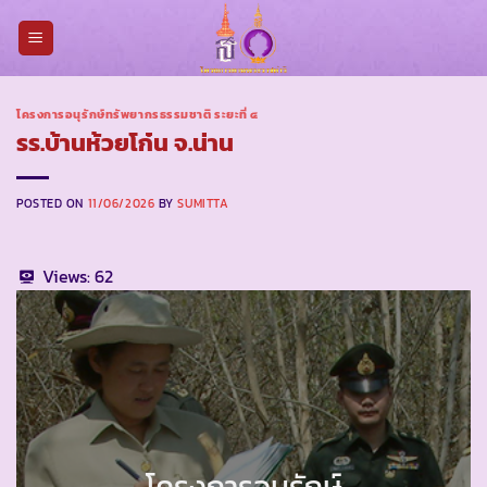
Skip
to
content
โครงการอนุรักษ์ทรัพยากรธรรมชาติ ระยะที่ ๔
รร.บ้านห้วยโก๋น จ.น่าน
POSTED ON
11/06/2026
BY
SUMITTA
Views:
62
โครงการอนุรักษ์