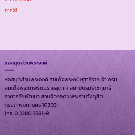
ภาคใต้
หอสมุดส่วนพระองค์
หอสมุดส่วนพระองค์ สมเด็จพระกนิษฐาธิราชเจ้า กรม
สมเด็จพระเทพรัตนราชสุดา ฯ สยามบรมราชกุมารี
อาคารชัยพัฒนา สวนจิตรลดา พระราชวังดุสิต
กรุงเทพมหานคร 10303
โทร. 0 2280 3581-9