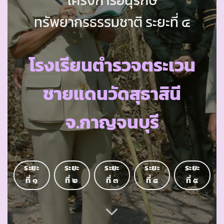
ทรัพยากรธรรมชาติ ระยะที่ ๔
โรงเรียนตำรวจตระเวน
ชายแดนวัดสุธาสินี
จ.กาญจนบุรี
ระยะ
ระยะ
ระยะ
ระยะ
ระยะ
ที่ ๑
ที่ ๒
ที่ ๓
ที่ ๔
ที่ ๕