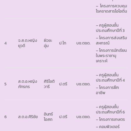
– โครงการควบคุม
โรคขาดสารไอโอดีน
– ครูผู้สอนชั้น
ประถมศึกษาปีที่ 3
– โครงการส่งเสริม
จ.ส.ต.หญิง
ผิวชะ
4
ป.โท
บช.ตชด.
สหกรณ์
ยุวดี
อุ่ม
– โครงการนักเรียน
ในพระราชานุ
เคราะห์
– ครูผู้สอนชั้น
ประถมศึกษาปีที่ 4
ส.ต.อ.หญิง
ศิริโชติ
5
ป.ตรี
บช.ตชด.
ภัทรภร
วารี
– โครงการฝึก
อาชีพ
– ครูผู้สอนชั้น
ประถมศึกษาปีที่ 6
อินทร์
6
ส.ต.อ.ศิริชัย
ป.ตรี
บช.ตชด.
โอสถ
– โครงการเกษตร
– คอมพิวเตอร์