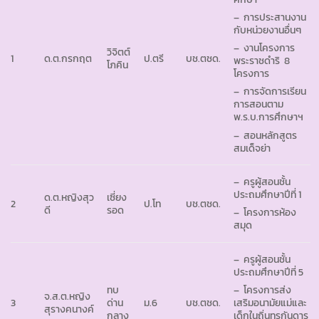
– การประสานงาน
กับหน่วยงานอื่นๆ
– งานโครงการ
วิจิตต์
1
ด.ต.กรกฤต
ป.ตรี
บช.ตชด.
พระราชดำริ 8
โภคิน
โครงการ
– การจัดการเรียน
การสอนตาม
พ.ร.บ.การศึกษาฯ
– สอนหลักสูตร
สมเด็จย่า
– ครูผู้สอนชั้น
ประถมศึกษาปีที่ 1
ด.ต.หญิงสุว
เซี่ยง
2
ป.โท
บช.ตชด.
ดี
รอด
– โครงการห้อง
สมุด
– ครูผู้สอนชั้น
ประถมศึกษาปีที่ 5
ทบ
– โครงการส่ง
จ.ส.ต.หญิง
3
ด่าน
ม.6
บช.ตชด.
เสริมอนามัยแม่และ
สุรางคนางค์
กลาง
เด็กในถิ่นทุรกันดาร