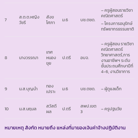
– ครูผู้สอนรายวิชา
คณิตศาสตร์
ส.ต.ต.หญิง
สังข
7
ม.6
บช.ตชด.
วัชรี
โศภา
– โครงการอนุรักษ์
ทรัพยากรธรรมชาติ
– ครูผู้สอน รายวิชา
คณิตศาสตร์
เทศ
วิทยาศาสตร์,การ
8
นางวรรณา
หนอง
ป.ตรี
อบจ.
งานอาชีพฯ ระดับ
ขุย
ชั้นประถมศึกษาปีที่
4-6, งานวิชาการ
ทอง
9
น.ส.บุญนำ
ม.6
บช.ตชด.
– ผู้ดูแลเด็ก
เปราะ
สวัสดี
สพป.เขต
10
น.ส.นฤมล
ป.ตรี
– ครูปฐมวัย
ผล
3
หมายเหตุ สังกัด หมายถึง แหล่งที่มาของเงินค่าจ้างปฏิบัติงาน