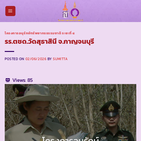
Skip
to
content
โครงการอนุรักษ์ทรัพยากรธรรมชาติ ระยะที่ ๔
รร.ตชด.วัดสุธาสินี จ.กาญจนบุรี
POSTED ON
02/06/2026
BY
SUMITTA
Views:
85
โครงการอนุรักษ์