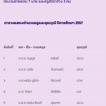
ตระเวนชายแดน 7 นาย และครูอัตราจ้าง 3 คน
ตารางแสดงจำนวนครูและคุณวุฒิ ปีการศึกษา
2557
ลำดับที่
ยศ
– ชื่อ – นามสกุล
คุณวุฒิ
1
ร.ต.ต. อนุกูล
อนันต์
รป.ม.
2
ร.ต.ต. ฤชัย
จินดามณี
มศ.5
3
ด.ต.หญิง นูรีน่า
ชิตวงษ์
ปวช.
4
ด.ต. วิทยา
สิทธิชัย
ม.6
5
จ.ส.ต.หญิง ธันวดี
สุขมาก
รป.ม.