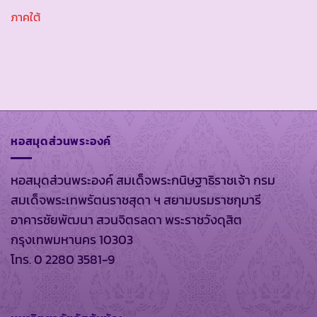
ภาคใต้
หอสมุดส่วนพระองค์
หอสมุดส่วนพระองค์ สมเด็จพระกนิษฐาธิราชเจ้า กรม
สมเด็จพระเทพรัตนราชสุดา ฯ สยามบรมราชกุมารี
อาคารชัยพัฒนา สวนจิตรลดา พระราชวังดุสิต
กรุงเทพมหานคร 10303
โทร. 0 2280 3581-9