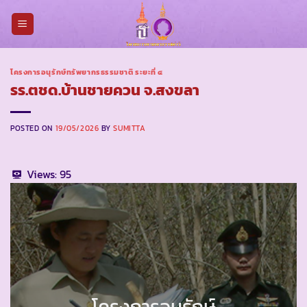
Skip
to
content
โครงการอนุรักษ์ทรัพยากรธรรมชาติ ระยะที่ ๔
รร.ตชด.บ้านชายควน จ.สงขลา
POSTED ON
19/05/2026
BY
SUMITTA
Views:
95
โครงการอนุรักษ์