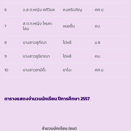
6
จ.ส.ต.หญิง ศศิวิมล
คงศรีเจริญ
ศศ.บ.
ส.ต.ท.หญิง ไหมกะ
7
หมอชื่น
คบ.
โสม
8
นางสาวสุกีณา
โด่หลี
ม.6
9
นางสาวซูรียาณา
โด่หลี
คบ.
10
นางสาวฮามีด๊ะ
ยาโงะ
ศศ.บ.
ตารางแสดงจำนวนนักเรียน ปีการศึกษา
2557
จำนวนนักเรียน
(คน)