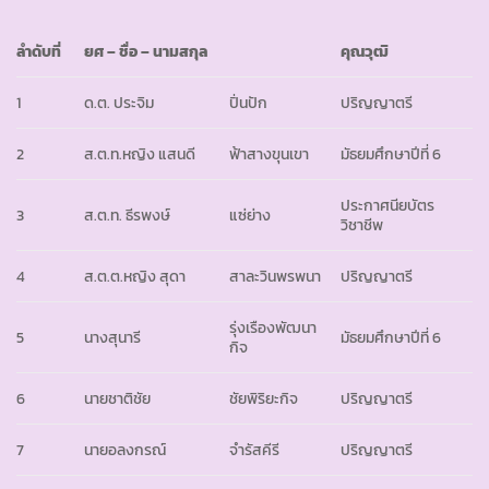
ลำดับที่
ยศ
– ชื่อ – นามสกุล
คุณวุฒิ
1
ด.ต. ประจิม
ปิ่นปัก
ปริญญาตรี
2
ส.ต.ท.หญิง แสนดี
ฟ้าสางขุนเขา
มัธยมศึกษาปีที่ 6
ประกาศนียบัตร
3
ส.ต.ท. ธีรพงษ์
แซ่ย่าง
วิชาชีพ
4
ส.ต.ต.หญิง สุดา
สาละวินพรพนา
ปริญญาตรี
รุ่งเรืองพัฒนา
5
นางสุนารี
มัธยมศึกษาปีที่ 6
กิจ
6
นายชาติชัย
ชัยพิริยะกิจ
ปริญญาตรี
7
นายอลงกรณ์
จำรัสคีรี
ปริญญาตรี