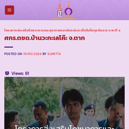
Skip
to
content
โครงการส่งเสริมโภชนาการและสุขภาพอนามัยแม่และเด็กในถิ่นทุรกันดาร ระยะที่ ๔
ศกร.ตชด.บ้านวะกะเลโค๊ะ จ.ตาก
POSTED ON
19/05/2026
BY
SUMITTA
Views:
81
โครงการส่งเสริมโภชนาการและ