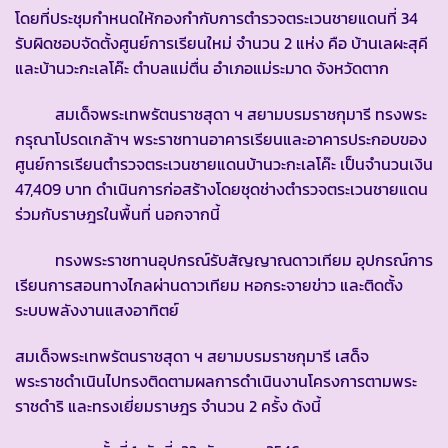
โดยที่ประชุมกำหนดให้กองกำกับการตำรวจตระเวนชายแดนที่ 34
รับผิดชอบจัดตั้งศูนย์การเรียนใหม่ จำนวน 2 แห่ง คือ บ้านเลผะสุคี
และบ้านวะกะเลโค๊ะ ตำบลแม่ตื่น อำเภอแม่ระมาด จังหวัดตาก
สมเด็จพระเทพรัตนราชสุดา ฯ สยามบรมราชกุมารี ทรงพระ
กรุณาโปรดเกล้าฯ พระราชทานอาคารเรียนและอาคารประกอบของ
ศูนย์การเรียนตำรวจตระเวนชายแดนบ้านวะกะเลโค๊ะ เป็นจำนวนเงิน
47,409 บาท ดำเนินการก่อสร้างโดยชุดช่างตำรวจตระเวนชายแดน
ร่วมกับราษฎรในพื้นที่ นอกจากนี้
ทรงพระราชทานอุปกรณ์รับสัญญาณดาวเทียม อุปกรณ์การ
เรียนการสอนทางไกลผ่านดาวเทียม หอกระจายข่าว และติดตั้ง
ระบบพลังงานแสงอาทิตย์
สมเด็จพระเทพรัตนราชสุดา ฯ สยามบรมราชกุมารี เสด็จ
พระราชดำเนินไปทรงติดตามผลการดำเนินงานโครงการตามพระ
ราชดำริ และทรงเยี่ยมราษฎร จำนวน 2 ครั้ง ดังนี้