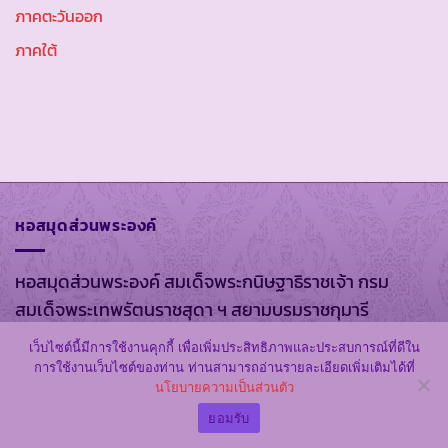
ภาคตะวันออก
ภาคใต้
หอสมุดส่วนพระองค์
หอสมุดส่วนพระองค์ สมเด็จพระกนิษฐาธิราชเจ้า กรม
สมเด็จพระเทพรัตนราชสุดา ฯ สยามบรมราชกุมารี
อาคารชัยพัฒนา สวนจิตรลดา พระราชวังดุสิต
เว็บไซต์นี้มีการใช้งานคุกกี้ เพื่อเพิ่มประสิทธิภาพและประสบการณ์ที่ดีใน
กรุงเทพมหานคร 10303
การใช้งานเว็บไซต์ของท่าน ท่านสามารถอ่านรายละเอียดเพิ่มเติมได้ที่
นโยบายความเป็นส่วนตัว
โทร. 0 2280 3581-9
ยอมรับ