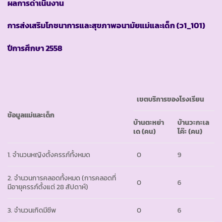
ผลการดำเนินงาน
การส่งเสริมโภชนาการและสุขภาพอนามัยแม่และเด็ก
(ว1_101)
ปีการศึกษา
2558
เขตบริการของโรงเรียน
ข้อมูลแม่และเด็ก
บ้านตะหย่า
บ้านวะกะเล
เด (คน)
โค๊ะ
(คน)
1. จำนวนหญิงตั้งครรภ์ทั้งหมด
0
9
2. จำนวนการคลอดทั้งหมด (การคลอดที่
0
6
มีอายุครรภ์ตั้งแต่ 28 สัปดาห์)
3. จำนวนเกิดมีชีพ
0
6