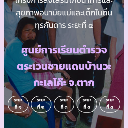
สุขภาพอนามัยแม่และเด็กในถิ่น
ทุรกันดาร ระยะที่ ๔
ศูนย์การเรียนตำรวจ
ตระเวนชายแดนบ้านวะ
กะเลโค๊ะ จ.ตาก
ระยะ
ระยะ
ระยะ
ระยะ
ระยะ
ที่ ๑
ที่ ๒
ที่ ๓
ที่ ๔
ที่ ๕