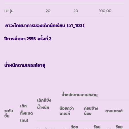
ท่ากุ่ม
20
20
100.00
ภาวะโภชนาการของเด็กนักเรียน
(ว1_103)
ปีการศึกษา
2555 ครั้งที่ 2
น้ำหนักตามเกณฑ์อายุ
น้ำหนักตามเกณฑ์อายุ
เด็กที่ชั่ง
เด็ก
น้ำหนัก
น้อยกว่า
ค่อนข้าง
ระดับ
ตามเกณฑ์
ทั้งหมด
เกณฑ์
น้อย
ชั้น
(คน)
ร้อย
ร้อย
ร้อย