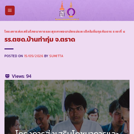
Skip
to
content
โครงการส่งเสริมโภชนาการและสุขภาพอนามัยแม่และเด็กในถิ่นทุรกันดาร ระยะที่ ๔
รร.ตชด.บ้านท่ากุ่ม จ.ตราด
POSTED ON
15/05/2026
BY
SUMITTA
Views:
94
โครงการส่งเสริมโภชนาการและ