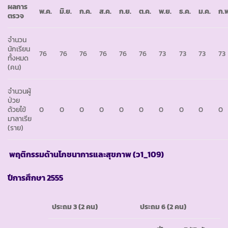
ผลการ
พ
.ค.
มิ
.ย.
ก
.ค.
ส
.ค.
ก
.ย.
ต
.ค.
พ
.ย.
ธ
.ค.
ม
.ค.
ก
.
ตรวจ
จำนวน
นักเรียน
76
76
76
76
76
76
73
73
73
73
ทั้งหมด
(คน)
จำนวนผู้
ป่วย
ด้วยไข้
0
0
0
0
0
0
0
0
0
0
มาลาเรีย
(ราย)
พฤติกรรมด้านโภชนาการและสุขภาพ
(ว1_109)
ปีการศึกษา
2555
ประถม
3 (2 คน)
ประถม
6 (2 คน)