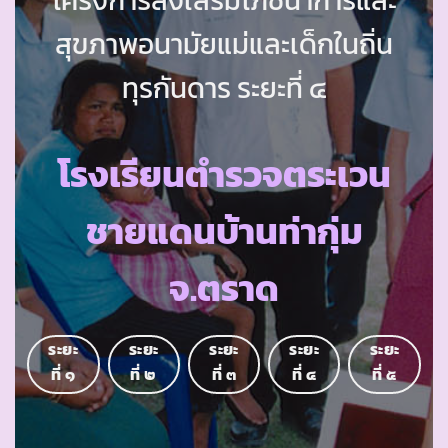
สุขภาพอนามัยแม่และเด็กในถิ่น
ทุรกันดาร ระยะที่ ๔
โรงเรียนตำรวจตระเวน
ชายแดนบ้านท่ากุ่ม
จ.ตราด
ระยะ
ระยะ
ระยะ
ระยะ
ระยะ
ที่ ๑
ที่ ๒
ที่ ๓
ที่ ๔
ที่ ๕