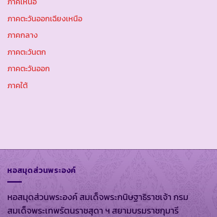
ภาคเหนือ
ภาคตะวันออกเฉียงเหนือ
ภาคกลาง
ภาคตะวันตก
ภาคตะวันออก
ภาคใต้
หอสมุดส่วนพระองค์
หอสมุดส่วนพระองค์ สมเด็จพระกนิษฐาธิราชเจ้า กรม
สมเด็จพระเทพรัตนราชสุดา ฯ สยามบรมราชกุมารี