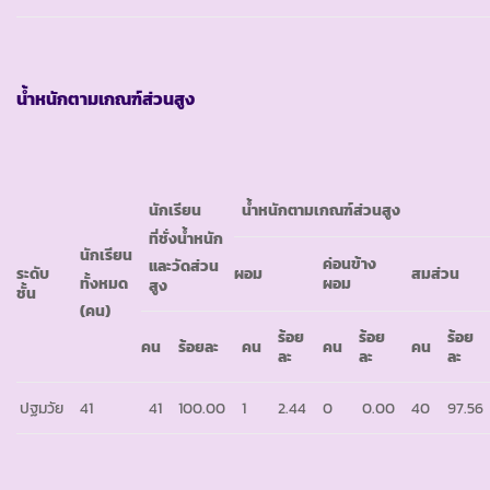
น้ำหนักตามเกณฑ์ส่วนสูง
นักเรียน
น้ำหนักตามเกณฑ์ส่วนสูง
ที่ชั่งน้ำหนัก
นักเรียน
ค่อนข้าง
และวัดส่วน
ระดับ
ผอม
สมส่วน
ทั้งหมด
ผอม
สูง
ชั้น
(คน)
ร้อย
ร้อย
ร้อย
คน
ร้อยละ
คน
คน
คน
ละ
ละ
ละ
ปฐมวัย
41
41
100.00
1
2.44
0
0.00
40
97.56