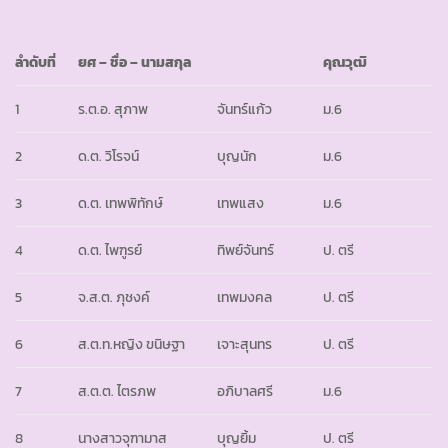
ลำดับที่
ยศ
– ชื่อ – นามสกุล
คุณวุฒิ
1
ร.ต.อ. สุภาพ
จันทร์แก้ว
ม.6
2
ด.ต. วิโรจน์
บุญนัก
ม.6
3
ด.ต. เทพพิทักษ์
เทพแสง
ม.6
4
ด.ต. ไพฑูรย์
ทิพย์จันทร์
ป. ตรี
5
จ.ส.ต. ภุชงค์
เทพมงคล
ป. ตรี
6
ส.ต.ท.หญิง ขนิษฐา
เจาะสุนทร
ป. ตรี
7
ส.ต.ต. ไตรภพ
อภิบาลศรี
ม.6
8
นางสาวจุฑามาส
บุญยิ้ม
ป. ตรี