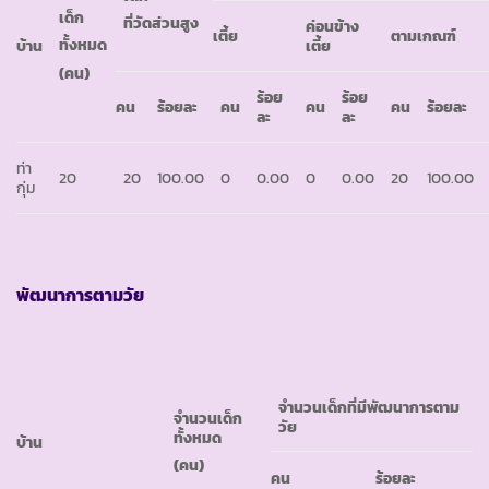
เด็ก
ที่วัดส่วนสูง
ค่อนข้าง
เตี้ย
ตามเกณฑ์
ทั้งหมด
บ้าน
เตี้ย
(คน)
ร้อย
ร้อย
คน
ร้อยละ
คน
คน
คน
ร้อยละ
ละ
ละ
ท่า
20
20
100.00
0
0.00
0
0.00
20
100.00
กุ่ม
พัฒนาการตามวัย
จำนวนเด็กที่มีพัฒนาการตาม
จำนวนเด็ก
วัย
ทั้งหมด
บ้าน
(คน)
คน
ร้อยละ