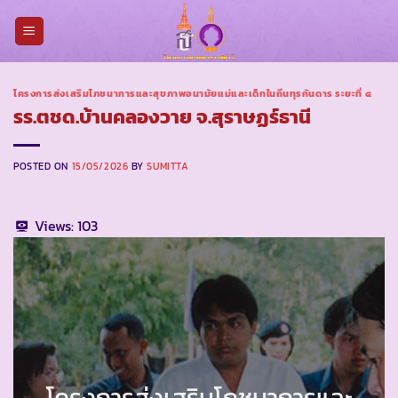
Skip
to
content
โครงการส่งเสริมโภชนาการและสุขภาพอนามัยแม่และเด็กในถิ่นทุรกันดาร ระยะที่ ๔
รร.ตชด.บ้านคลองวาย จ.สุราษฏร์ธานี
POSTED ON
15/05/2026
BY
SUMITTA
Views:
103
โครงการส่งเสริมโภชนาการและ