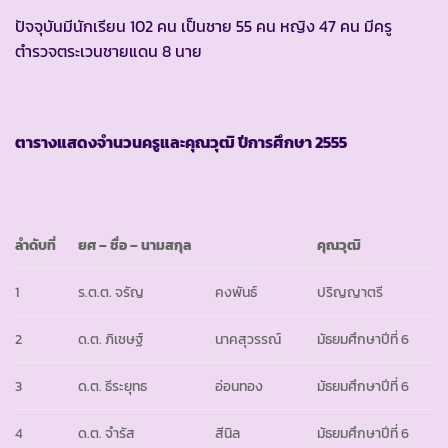
ปัจจุบันมีนักเรียน 102 คน เป็นชาย 55 คน หญิง 47 คน มีครู
ตำรวจตระเวนชายแดน 8 นาย
ตารางแสดงจำนวนครูและคุณวุฒิ ปีการศึกษา
2555
ลำดับที่
ยศ
– ชื่อ – นามสกุล
คุณวุฒิ
1
ร.ต.ต. จรัญ
คงพันธ์
ปริญญาตรี
2
ด.ต. ภิเชษฐ์
นาคสุวรรณ์
มัธยมศึกษาปีที่ 6
3
ด.ต. ธีระยุทธ
อ่อนทอง
มัธยมศึกษาปีที่ 6
4
ด.ต. จำรัส
สีนิล
มัธยมศึกษาปีที่ 6