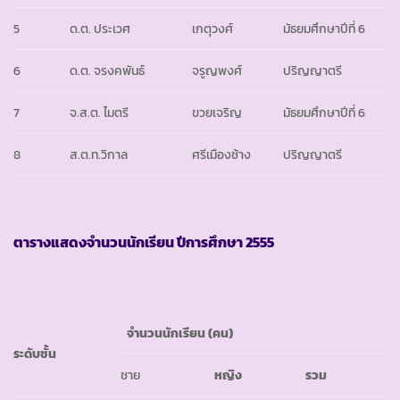
5
ด.ต. ประเวศ
เกตุวงศ์
มัธยมศึกษาปีที่ 6
6
ด.ต. จรงคพันธ์
จรูญพงศ์
ปริญญาตรี
7
จ.ส.ต. ไมตรี
ขวยเจริญ
มัธยมศึกษาปีที่ 6
8
ส.ต.ท.วิกาล
ศรีเมืองช้าง
ปริญญาตรี
ตารางแสดงจำนวนนักเรียน ปีการศึกษา
2555
จำนวนนักเรียน
(คน)
ระดับชั้น
ชาย
หญิง
รวม