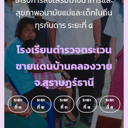
สุขภาพอนามัยแม่และเด็กในถิ่น
ทุรกันดาร ระยะที่ ๔
โรงเรียนตำรวจตระเวน
ชายแดนบ้านคลองวาย
จ.สุราษฏร์ธานี
ระยะ
ระยะ
ระยะ
ระยะ
ระยะ
ที่ ๑
ที่ ๒
ที่ ๓
ที่ ๔
ที่ ๕