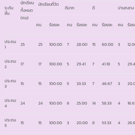
นักเรียน
นักเรียนที่วัด
ระดับ
ดีมาก
ดี
ปานกลาง
ทั้งหมด
ชั้น
(คน)
คน
ร้อยละ
คน
ร้อยละ
คน
ร้อยละ
คน
ร้อย
ประถม
25
25
100.00
7
28.00
15
60.00
3
12.
1
ประถม
17
17
100.00
5
29.41
7
41.18
5
29.4
2
ประถม
15
15
100.00
5
33.33
7
46.67
3
20.
3
ประถม
24
24
100.00
6
25.00
14
58.33
4
16.6
4
ประถม
15
15
100.00
3
20.00
8
53.33
4
26.
5