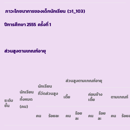
ภาวะโภชนาการของเด็กนักเรียน
(ว1_103)
ปีการศึกษา
2555 ครั้งที่ 1
ส่วนสูงตามเกณฑ์อายุ
ส่วนสูงตามเกณฑ์อายุ
นักเรียน
นักเรียน
ที่วัดส่วนสูง
ค่อนข้าง
เตี้ย
ตามเกณฑ์
ทั้งหมด
เตี้ย
ระดับ
ชั้น
(คน)
ร้อย
ร้อย
คน
ร้อยละ
คน
คน
คน
ร้อย
ละ
ละ