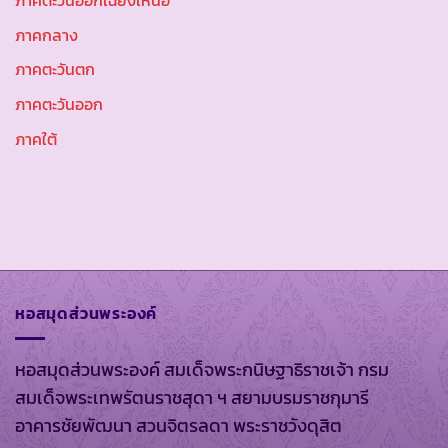
ภาคตะวันออกเฉียงเหนือ
ภาคกลาง
ภาคตะวันตก
ภาคตะวันออก
ภาคใต้
หอสมุดส่วนพระองค์
หอสมุดส่วนพระองค์ สมเด็จพระกนิษฐาธิราชเจ้า กรม
สมเด็จพระเทพรัตนราชสุดา ฯ สยามบรมราชกุมารี
อาคารชัยพัฒนา สวนจิตรลดา พระราชวังดุสิต