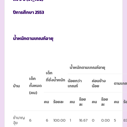
ปีการศึกษา
2553
น้ำหนักตามเกณฑ์อายุ
น้ำหนักตามเกณฑ์อายุ
เด็ก
เด็ก
ที่ชั่งน้ำหนัก
น้อยกว่า
ค่อนข้าง
ตามเกณ
ทั้งหมด
บ้าน
เกณฑ์
น้อย
(คน)
ร้อย
ร้อย
คน
ร้อยละ
คน
คน
คน
ร้
ละ
ละ
ชำนาญ
6
6
100.00
1
16.67
0
0.00
5
83
จุ้ย