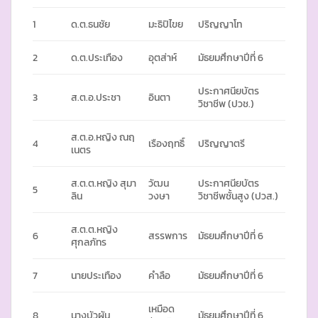
1
ด.ต.ธนชัย
มะธิปิไขย
ปริญญาโท
2
ด.ต.ประเทือง
อุตส่าห์
มัธยมศึกษาปีที่ 6
ประกาศนียบัตร
3
ส.ต.อ.ประชา
อินตา
วิชาชีพ (ปวช.)
ส.ต.อ.หญิง ณฤ
4
เรืองฤทธิ์
ปริญญาตรี
เนตร
ส.ต.ต.หญิง สุมา
วัฒน
ประกาศนียบัตร
5
ลิน
วงษา
วิชาชีพชั้นสูง (ปวส.)
ส.ต.ต.หญิง
6
สรรพการ
มัธยมศึกษาปีที่ 6
ศุกลภัทร
7
นายประเทือง
คำลือ
มัธยมศึกษาปีที่ 6
เหมือด
8
นางบัวผัน
มัธยมศึกษาปีที่ 6