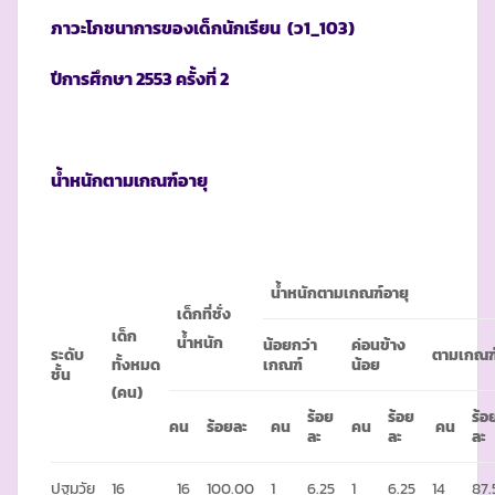
ภาวะโภชนาการของเด็กนักเรียน
(ว1_103)
ปีการศึกษา
2553 ครั้งที่ 2
น้ำหนักตามเกณฑ์อายุ
น้ำหนักตามเกณฑ์อายุ
เด็กที่ชั่ง
เด็ก
น้ำหนัก
น้อยกว่า
ค่อนข้าง
ระดับ
ตามเกณฑ
ทั้งหมด
เกณฑ์
น้อย
ชั้น
(คน)
ร้อย
ร้อย
ร้อ
คน
ร้อยละ
คน
คน
คน
ละ
ละ
ละ
ปฐมวัย
16
16
100.00
1
6.25
1
6.25
14
87.