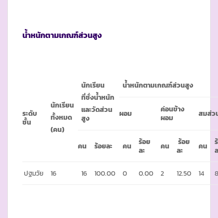
น้ำหนักตามเกณฑ์ส่วนสูง
นักเรียน
น้ำหนักตามเกณฑ์ส่วนสูง
ที่ชั่งน้ำหนัก
นักเรียน
ค่อนข้าง
และวัดส่วน
ระดับ
ผอม
สมส่ว
ทั้งหมด
ผอม
สูง
ชั้น
(คน)
ร้อย
ร้อย
ร
คน
ร้อยละ
คน
คน
คน
ละ
ละ
ล
ปฐมวัย
16
16
100.00
0
0.00
2
12.50
14
8