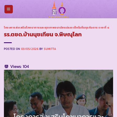
Skip
to
content
โครงการส่งเสริมโภชนาการและสุขภาพอนามัยแม่และเด็กในถิ่นทุรกันดาร ระยะที่ ๔
รร.ตชด.บ้านนุชเทียน จ.พิษณุโลก
POSTED ON
03/05/2026
BY
SUMITTA
Views:
104
โครงการส่งเสริมโภชนาการและ