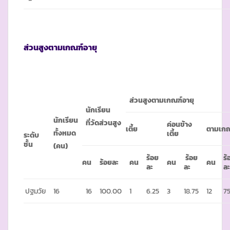
ส่วนสูงตามเกณฑ์อายุ
ส่วนสูงตามเกณฑ์อายุ
นักเรียน
นักเรียน
ที่วัดส่วนสูง
ค่อนข้าง
เตี้ย
ตามเกณ
ทั้งหมด
เตี้ย
ระดับ
ชั้น
(คน)
ร้อย
ร้อย
ร้
คน
ร้อยละ
คน
คน
คน
ละ
ละ
ล
ปฐมวัย
16
16
100.00
1
6.25
3
18.75
12
7