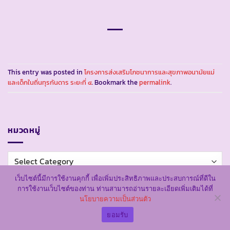
This entry was posted in
โครงการส่งเสริมโภชนาการและสุขภาพอนามัยแม่
และเด็กในถิ่นทุรกันดาร ระยะที่ ๔
. Bookmark the
permalink
.
หมวดหมู่
หมวด
หมู่
เว็บไซต์นี้มีการใช้งานคุกกี้ เพื่อเพิ่มประสิทธิภาพและประสบการณ์ที่ดีใน
โครงการตามพระราชดำริ แบ่งตามภาค รวมทุกระยะ
การใช้งานเว็บไซต์ของท่าน ท่านสามารถอ่านรายละเอียดเพิ่มเติมได้ที่
นโยบายความเป็นส่วนตัว
ยอมรับ
ภาคเหนือ