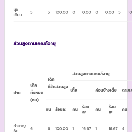
นุช
5
5
100.00
0
0.00
0
0.00
5
1
เทียน
ส่วนสูงตามเกณฑ์อายุ
ส่วนสูงตามเกณฑ์อายุ
เด็ก
เด็ก
ที่วัดส่วนสูง
เตี้ย
ค่อนข้างเตี้ย
ตามเ
ทั้งหมด
บ้าน
(คน)
ร้อย
ร้อย
คน
ร้อยละ
คน
คน
คน
ละ
ละ
ชำนาญ
6
6
100.00
1
16.67
1
16.67
4
จุ้ย