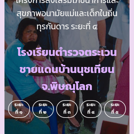
สุขภาพอนามัยแม่และเด็กในถิ่น
ทุรกันดาร ระยะที่ ๔
โรงเรียนตำรวจตระเวน
ชายแดนบ้านนุชเทียน
จ.พิษณุโลก
ระยะ
ระยะ
ระยะ
ระยะ
ระยะ
ที่ ๑
ที่ ๒
ที่ ๓
ที่ ๔
ที่ ๕