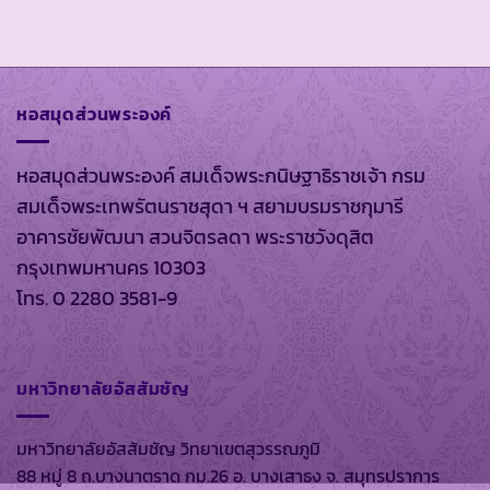
หอสมุดส่วนพระองค์
หอสมุดส่วนพระองค์ สมเด็จพระกนิษฐาธิราชเจ้า กรม
สมเด็จพระเทพรัตนราชสุดา ฯ สยามบรมราชกุมารี
อาคารชัยพัฒนา สวนจิตรลดา พระราชวังดุสิต
กรุงเทพมหานคร 10303
โทร. 0 2280 3581-9
มหาวิทยาลัยอัสสัมชัญ
มหาวิทยาลัยอัสสัมชัญ วิทยาเขตสุวรรณภูมิ
88 หมู่ 8 ถ.บางนาตราด กม.26 อ. บางเสาธง จ. สมุทรปราการ