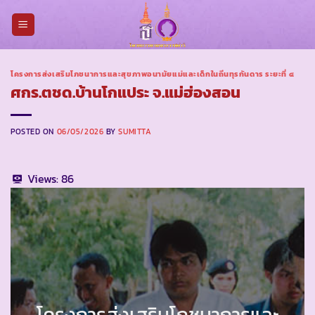
Skip
to
content
โครงการส่งเสริมโภชนาการและสุขภาพอนามัยแม่และเด็กในถิ่นทุรกันดาร ระยะที่ ๔
ศกร.ตชด.บ้านโกแประ จ.แม่ฮ่องสอน
POSTED ON
06/05/2026
BY
SUMITTA
Views:
86
โครงการส่งเสริมโภชนาการและ