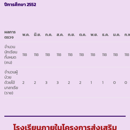
ปีการศึกษา
2552
ผลการ
พ.ค.
มิ.ย.
ก.ค.
ส.ค.
ก.ย.
ต.ค.
พ.ย.
ธ.ค.
ม.ค.
ก.พ
ตรวจ
จำนวน
นักเรียน
118
118
118
118
118
118
118
118
118
118
ทั้งหมด
(คน)
จำนวนผู้
ป่วย
ด้วยไข้
2
2
3
3
2
2
1
1
0
0
มาลาเรีย
(ราย)
โรงเรียนภายในโครงการส่งเสริม