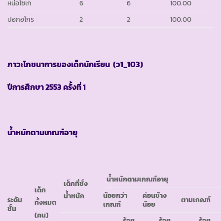
หน่อโชเก
6
6
100.00
ปอกอโกร
2
2
100.00
ภาวะโภชนาการของเด็กนักเรียน (ว
1_103)
ปีการศึกษา
2553 ครั้งที่ 1
น้ำหนักตามเกณฑ์อายุ
น้ำหนักตามเกณฑ์อายุ
เด็กที่ชั่ง
เด็ก
น้อยกว่า
ค่อนข้าง
น้ำหนัก
ระดับ
ตามเกณฑ์
ทั้งหมด
เกณฑ์
น้อย
ชั้น
(คน)
ร้อย
ร้อย
ร้อย