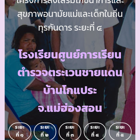
สุขภาพอนามัยแม่และเด็กในถิ่น
ทุรกันดาร ระยะที่ ๔
โรงเรียนศูนย์การเรียน
ตำรวจตระเวนชายแดน
บ้านโกแประ
จ.แม่ฮ่องสอน
ระยะ
ระยะ
ระยะ
ระยะ
ระยะ
ที่ ๑
ที่ ๒
ที่ ๓
ที่ ๔
ที่ ๕