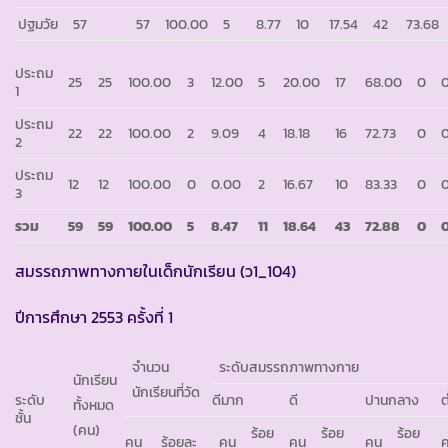
ปฐมวัย
57
57
100.00
5
8.77
10
17.54
42
73.68
ประถม
25
25
100.00
3
12.00
5
20.00
17
68.00
0
1
ประถม
22
22
100.00
2
9.09
4
18.18
16
72.73
0
2
ประถม
12
12
100.00
0
0.00
2
16.67
10
83.33
0
3
รวม
59
59
100.00
5
8.47
11
18.64
43
72.88
0
สมรรถภาพทางกายในเด็กนักเรียน (ว1_104)
ปีการศึกษา 2553 ครั้งที่ 1
จำนวน
ระดับสมรรถภาพทางกาย
นักเรียน
นักเรียนที่วัด
ระดับ
ดีมาก
ดี
ปานกลาง
ต
ทั้งหมด
ชั้น
(คน)
ร้อย
ร้อย
ร้อย
คน
ร้อยละ
คน
คน
คน