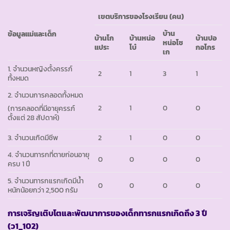
เขตบริการของโรงเรียน (คน)
บ้าน
ข้อมูลแม่และเด็ก
บ้านโก
บ้านหน่อ
บ้านปอ
หน่อโช
แประ
โบ๋
กอโกร
เก
1. จำนวนหญิงตั้งครรภ์
2
1
3
1
ทั้งหมด
2. จำนวนการคลอดทั้งหมด
2
1
0
0
(การคลอดที่มีอายุครรภ์
ตั้งแต่ 28 สัปดาห์)
3. จำนวนเกิดมีชีพ
2
1
0
0
4. จำนวนทารกที่ตายก่อนอายุ
0
0
0
0
ครบ 1 ปี
5. จำนวนทารกแรกเกิดมีน้ำ
0
0
0
0
หนักน้อยกว่า 2,500 กรัม
การเจริญเติบโตและพัฒนาการของเด็กทารกแรกเกิดถึง
3 ปี
(ว1_102)