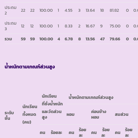
ประถม
22
22
100.00
1
4.55
3
13.64
18
81.82
0
0
2
ประถม
12
12
100.00
1
8.33
2
16.67
9
75.00
0
0
3
รวม
59
59
100.00
4
6.78
8
13.56
47
79.66
0
0
น้ำหนักตามเกณฑ์ส่วนสูง
นักเรียน
น้ำหนักตามเกณฑ์ส่วนสูง
ที่ชั่งน้ำหนัก
นักเรียน
ค่อนข้าง
และวัดส่วน
ระดับ
ผอม
สมส่วน
ทั้งหมด
ผอม
สูง
ชั้น
(คน)
ร้อย
ร้อย
ร้อย
คน
ร้อยละ
คน
คน
คน
ละ
ละ
ละ