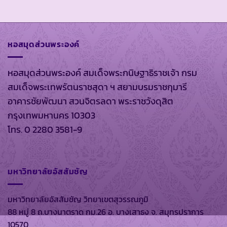
หอสมุดส่วนพระองค์
หอสมุดส่วนพระองค์ สมเด็จพระกนิษฐาธิราชเจ้า กรม
สมเด็จพระเทพรัตนราชสุดา ฯ สยามบรมราชกุมารี
อาคารชัยพัฒนา สวนจิตรลดา พระราชวังดุสิต
กรุงเทพมหานคร 10303
โทร. 0 2280 3581-9
มหาวิทยาลัยอัสสัมชัญ
มหาวิทยาลัยอัสสัมชัญ วิทยาเขตสุวรรณภูมิ
88 หมู่ 8 ถ.บางนาตราด กม.26 อ. บางเสาธง จ. สมุทรปราการ
10570