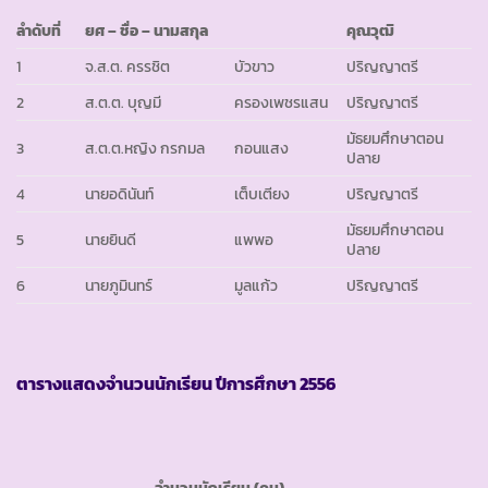
ลำดับที่
ยศ – ชื่อ – นามสกุล
คุณวุฒิ
1
จ.ส.ต. ครรชิต
บัวขาว
ปริญญาตรี
2
ส.ต.ต. บุญมี
ครองเพชรแสน
ปริญญาตรี
มัธยมศึกษาตอน
3
ส.ต.ต.หญิง กรกมล
กอนแสง
ปลาย
4
นายอดินันท์
เต็บเตียง
ปริญญาตรี
มัธยมศึกษาตอน
5
นายยินดี
แพพอ
ปลาย
6
นายภูมินทร์
มูลแก้ว
ปริญญาตรี
ตารางแสดงจำนวนนักเรียน ปีการศึกษา
2556
จำนวนนักเรียน (คน)