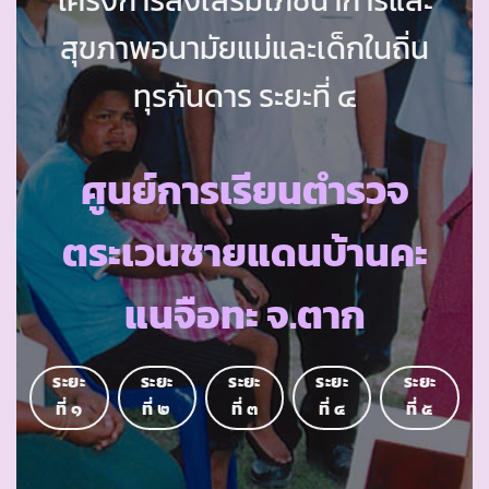
สุขภาพอนามัยแม่และเด็กในถิ่น
ทุรกันดาร ระยะที่ ๔
ศูนย์การเรียนตำรวจ
ตระเวนชายแดนบ้านคะ
แนจือทะ จ.ตาก
ระยะ
ระยะ
ระยะ
ระยะ
ระยะ
ที่ ๑
ที่ ๒
ที่ ๓
ที่ ๔
ที่ ๕