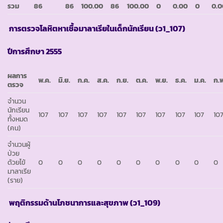
รวม
86
86
100.00
86
100.00
0
0.00
0
0.0
การตรวจโลหิตหาเชื้อมาลาเรียในเด็กนักเรียน (ว
1_107)
ปีการศึกษา
2555
ผลการ
พ.ค.
มิ.ย.
ก.ค.
ส.ค.
ก.ย.
ต.ค.
พ.ย.
ธ.ค.
ม.ค.
ก.พ
ตรวจ
จำนวน
นักเรียน
107
107
107
107
107
107
107
107
107
10
ทั้งหมด
(คน)
จำนวนผู้
ป่วย
ด้วยไข้
0
0
0
0
0
0
0
0
0
0
มาลาเรีย
(ราย)
พฤติกรรมด้านโภชนาการและสุขภาพ (ว
1_109)