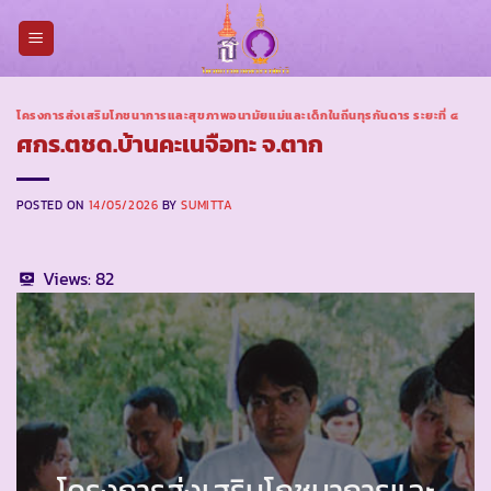
Skip
to
content
โครงการส่งเสริมโภชนาการและสุขภาพอนามัยแม่และเด็กในถิ่นทุรกันดาร ระยะที่ ๔
ศกร.ตชด.บ้านคะเนจือทะ จ.ตาก
POSTED ON
14/05/2026
BY
SUMITTA
Views:
82
โครงการส่งเสริมโภชนาการและ