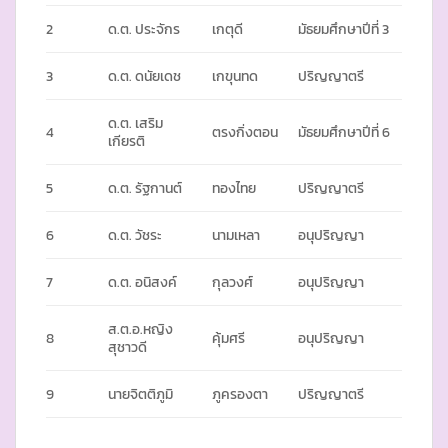
2
ด.ต. ประจักร
เกตุดี
มัธยมศึกษาปีที่ 3
3
ด.ต. ดนัยเดช
เกขุนทด
ปริญญาตรี
ด.ต. เสริม
4
ตรงกิ่งตอน
มัธยมศึกษาปีที่ 6
เกียรติ
5
ด.ต. รัฐกานต์
ทองไทย
ปริญญาตรี
6
ด.ต. วัชระ
นามเหลา
อนุปริญญา
7
ด.ต. อนิสงค์
กุลวงศ์
อนุปริญญา
ส.ต.อ.หญิง
8
คุ้มศรี
อนุปริญญา
สุชาวดี
9
นายจิตติภูมิ
ภูครองตา
ปริญญาตรี