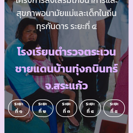
สุขภาพอนามัยแม่และเด็กในถิ่น
ทุรกันดาร ระยะที่ ๔
โรงเรียนตำรวจตระเวน
ชายแดนบ้านทุ่งกบินทร์
จ.สระแก้ว
ระยะ
ระยะ
ระยะ
ระยะ
ระยะ
ที่ ๑
ที่ ๒
ที่ ๓
ที่ ๔
ที่ ๕