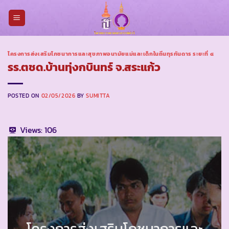
Skip
to
content
โครงการส่งเสริมโภชนาการและสุขภาพอนามัยแม่และเด็กในถิ่นทุรกันดาร ระยะที่ ๔
รร.ตชด.บ้านทุ่งกบินทร์ จ.สระแก้ว
POSTED ON
02/05/2026
BY
SUMITTA
Views:
106
โครงการส่งเสริมโภชนาการและ