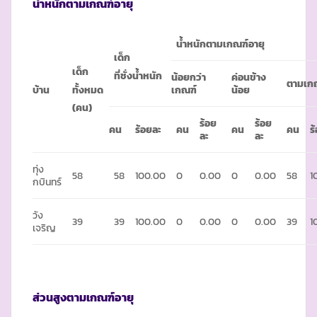
น้ำหนักตามเกณฑ์อายุ
น้ำหนักตามเกณฑ์อายุ
เด็ก
เด็ก
ที่ชั่งน้ำหนัก
น้อยกว่า
ค่อนข้าง
ตามเก
ทั้งหมด
บ้าน
เกณฑ์
น้อย
(คน)
ร้อย
ร้อย
คน
ร้อยละ
คน
คน
คน
ร
ละ
ละ
ทุ่ง
58
58
100.00
0
0.00
0
0.00
58
1
กบินทร์
วัง
39
39
100.00
0
0.00
0
0.00
39
1
เจริญ
ส่วนสูงตามเกณฑ์อายุ