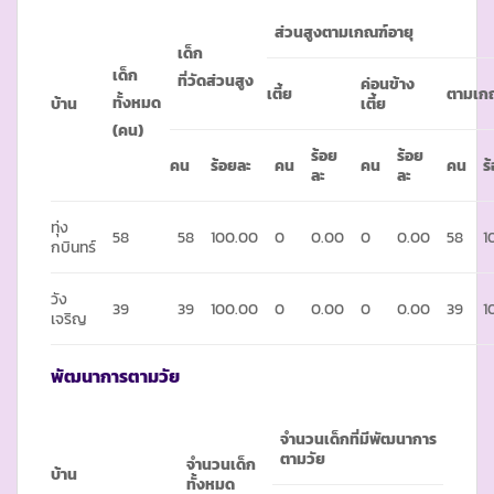
ส่วนสูงตามเกณฑ์อายุ
เด็ก
เด็ก
ที่วัดส่วนสูง
ค่อนข้าง
เตี้ย
ตามเก
ทั้งหมด
บ้าน
เตี้ย
(คน)
ร้อย
ร้อย
คน
ร้อยละ
คน
คน
คน
ร
ละ
ละ
ทุ่ง
58
58
100.00
0
0.00
0
0.00
58
1
กบินทร์
วัง
39
39
100.00
0
0.00
0
0.00
39
1
เจริญ
พัฒนาการตามวัย
จำนวนเด็กที่มีพัฒนาการ
ตามวัย
จำนวนเด็ก
บ้าน
ทั้งหมด