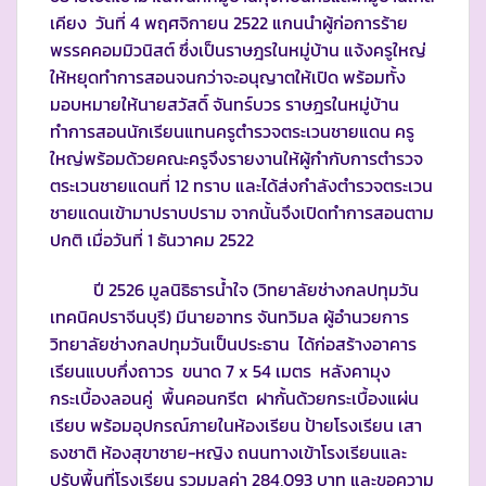
เคียง วันที่ 4 พฤศจิกายน 2522 แกนนำผู้ก่อการร้าย
พรรคคอมมิวนิสต์ ซึ่งเป็นราษฎรในหมู่บ้าน แจ้งครูใหญ่
ให้หยุดทำการสอนจนกว่าจะอนุญาตให้เปิด พร้อมทั้ง
มอบหมายให้นายสวัสดิ์ จันทร์บวร ราษฎรในหมู่บ้าน
ทำการสอนนักเรียนแทนครูตำรวจตระเวนชายแดน ครู
ใหญ่พร้อมด้วยคณะครูจึงรายงานให้ผู้กำกับการตำรวจ
ตระเวนชายแดนที่ 12 ทราบ และได้ส่งกำลังตำรวจตระเวน
ชายแดนเข้ามาปราบปราม จากนั้นจึงเปิดทำการสอนตาม
ปกติ เมื่อวันที่ 1 ธันวาคม 2522
ปี 2526 มูลนิธิธารน้ำใจ (วิทยาลัยช่างกลปทุมวัน
เทคนิคปราจีนบุรี) มีนายอาทร จันทวิมล ผู้อำนวยการ
วิทยาลัยช่างกลปทุมวันเป็นประธาน ได้ก่อสร้างอาคาร
เรียนแบบกึ่งถาวร ขนาด 7 x 54 เมตร หลังคามุง
กระเบื้องลอนคู่ พื้นคอนกรีต ฝากั้นด้วยกระเบื้องแผ่น
เรียบ พร้อมอุปกรณ์ภายในห้องเรียน ป้ายโรงเรียน เสา
ธงชาติ ห้องสุขาชาย-หญิง ถนนทางเข้าโรงเรียนและ
ปรับพื้นที่โรงเรียน รวมมูลค่า 284,093 บาท และขอความ