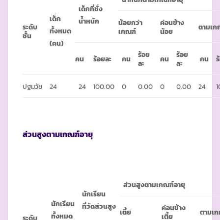
เด็กที่ชั่ง
เด็ก
น้ำหนัก
น้อยกว่า
ค่อนข้าง
ระดับ
ตามเก
ทั้งหมด
เกณฑ์
น้อย
ชั้น
(คน)
ร้อย
ร้อย
คน
ร้อยละ
คน
คน
คน
ร
ละ
ละ
ปฐมวัย
24
24
100.00
0
0.00
0
0.00
24
1
ส่วนสูงตามเกณฑ์อายุ
ส่วนสูงตามเกณฑ์อายุ
นักเรียน
นักเรียน
ที่วัดส่วนสูง
ค่อนข้าง
เตี้ย
ตามเก
ทั้งหมด
เตี้ย
ระดับ