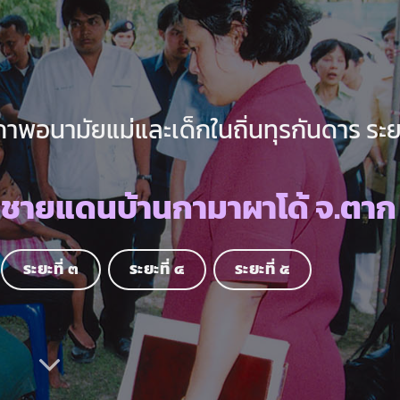
พอนามัยแม่และเด็กในถิ่นทุรกันดาร ระยะ
นชายแดนบ้านกามาผาโด้ จ.ตาก
ระยะที่ ๓
ระยะที่ ๔
ระยะที่ ๕