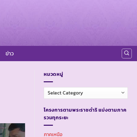
ข่าว
หมวดหมู่
หมวด
หมู่
โครงการตามพระราชดำริ แบ่งตามภาค
รวมทุกระยะ
ภาคเหนือ