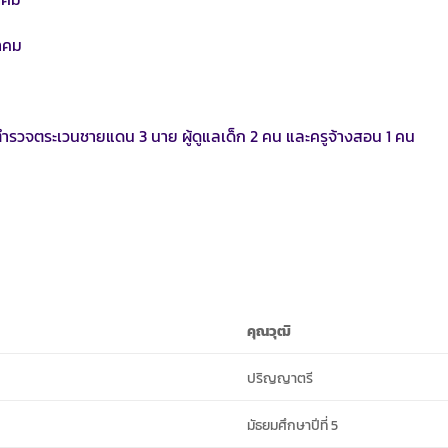
าคม
ูตำรวจตระเวนชายแดน 3 นาย ผู้ดูแลเด็ก 2 คน และครูจ้างสอน 1 คน
คุณวุฒิ
ปริญญาตรี
มัธยมศึกษาปีที่ 5