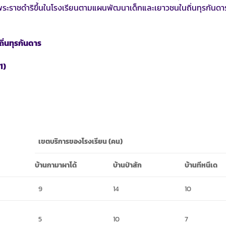
ะราชดำริขึ้นในโรงเรียนตามแผนพัฒนาเด็กและเยาวชนในถิ่นทุรกันดาร 
ิ่นทุรกันดาร
1)
เขตบริการของโรงเรียน
(คน)
บ้านกามาผาโด้
บ้านป่าสัก
บ้านทีหนึเด
9
14
10
5
10
7