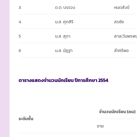
3
ด.ต. บรรจง
หมดสังข์
4
น.ส. ศุภสิริ
สรชัย
5
น.ส. สุดา
สาละวินพรพ
6
น.ส. นัฏฐา
ลำศรีพอ
ตารางแสดงจำนวนนักเรียน ปีการศึกษา
2554
จำนวนนักเรียน
(คน)
ระดับชั้น
ชาย