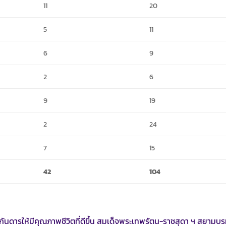
11
20
5
11
6
9
2
6
9
19
2
24
7
15
42
104
ดารให้มีคุณภาพชีวิตที่ดีขึ้น สมเด็จพระเทพรัตน-ราชสุดา ฯ สยามบ