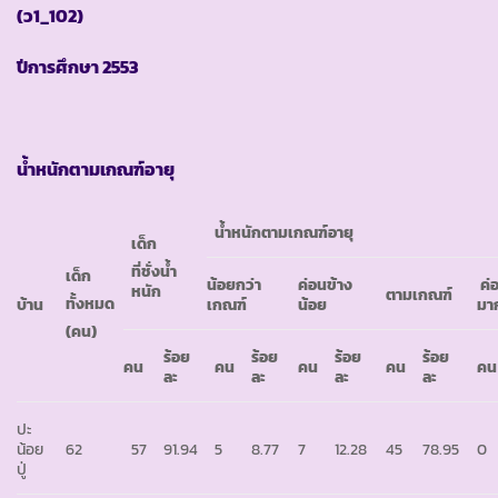
(ว1_102)
ปีการศึกษา
2553
น้ำหนักตามเกณฑ์อายุ
น้ำหนักตามเกณฑ์อายุ
เด็ก
ที่ชั่งน้ำ
เด็ก
น้อยกว่า
ค่อนข้าง
ค่
หนัก
ตามเกณฑ์
ทั้งหมด
บ้าน
เกณฑ์
น้อย
มา
(คน)
ร้อย
ร้อย
ร้อย
ร้อย
คน
คน
คน
คน
คน
ละ
ละ
ละ
ละ
ปะ
น้อย
62
57
91.94
5
8.77
7
12.28
45
78.95
0
ปู่