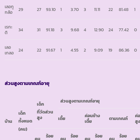
เลอกู
29
27
93.10
1
3.70
3
11.11
22
81.48
1
กล้อ
เรกะ
34
31
91.18
3
9.68
4
12.90
24
77.42
0
ติ
เลอ
24
22
91.67
1
4.55
2
9.09
19
86.36
0
เกลอ
ส่วนสูงตามเกณฑ์อายุ
ส่วนสูงตามเกณฑ์อายุ
เด็ก
ที่วัดส่วน
เด็ก
ค่อนข้าง
ค่
สูง
เตี้ย
ตามเกณฑ์
ทั้งหมด
บ้าน
เตี้ย
สู
(คน)
ร้อย
ร้อย
ร้อย
ร้อย
คน
คน
คน
คน
ค