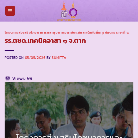
Skip
to
content
โครงการส่งเสริมโภชนาการและสุขภาพอนามัยแม่และเด็กในถิ่นทุรกันดาร ระยะที่ ๔
รร.ตชด.เทคนิคอาสา ๑ จ.ตาก
POSTED ON
05/05/2026
BY
SUMITTA
Views:
99
โครงการส่งเสริมโภชนาการและ