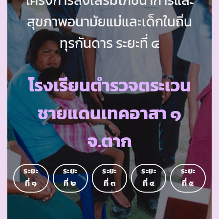
สุขภาพอนามัยแม่และเด็กในถิ่น
ทุรกันดาร ระยะที่ ๔
โรงเรียนตำรวจตระเวน
ชายแดนเทคอาสา ๑
จ.ตาก
ระยะ
ระยะ
ระยะ
ระยะ
ระยะ
ที่ ๑
ที่ ๒
ที่ ๓
ที่ ๔
ที่ ๕