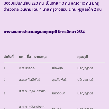
ปัจจุบันมีนักเรียน 220 คน เป็นชาย 110 คน หญิง 110 คน มีครู
ตำรวจตระเวนชายแดน 4 นาย ครูจ้างสอน 2 คน ผู้ดูแลเด็ก 2 คน
ตารางแสดงจำนวนครูและคุณวุฒิ ปีการศึกษา
2554
ลำดับที่
ยศ – ชื่อ – นามสกุล
คุณวุฒิ
1
ด.ต.บรรดล
เมืองมูล
ปริญญาตรี
2
ส.ต.อ.กิตติพันธ์
สุขสัมพันธ์
ปริญญาตรี
ส.ต.อ.หญิง เสาวภา
3
แก้ววงษา
ปริญญาตรี
จ.ส.ต.หญิง วชิราภ
4
หามณี
ปริญญาตรี