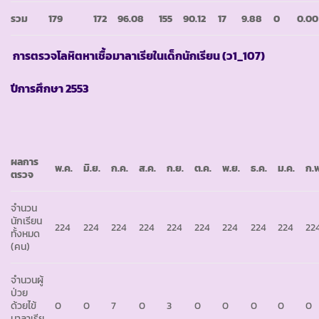
รวม
179
172
96.08
155
90.12
17
9.88
0
0.00
การตรวจโลหิตหาเชื้อมาลาเรียในเด็กนักเรียน (ว
1_107)
ปีการศึกษา
2553
ผลการ
พ.ค.
มิ.ย.
ก.ค.
ส.ค.
ก.ย.
ต.ค.
พ.ย.
ธ.ค.
ม.ค.
ก.พ
ตรวจ
จำนวน
นักเรียน
224
224
224
224
224
224
224
224
224
22
ทั้งหมด
(คน)
จำนวนผู้
ป่วย
ด้วยไข้
0
0
7
0
3
0
0
0
0
0
มาลาเรีย