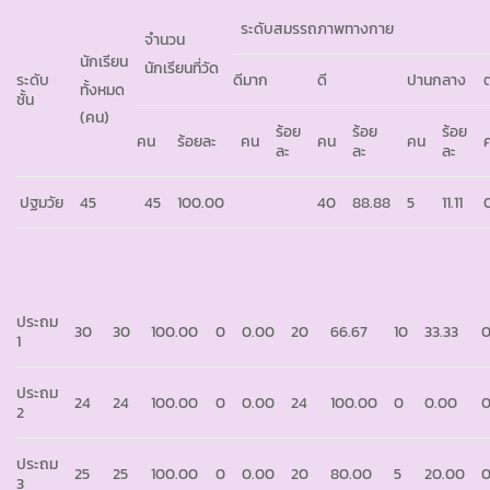
ระดับสมรรถภาพทางกาย
จำนวน
นักเรียน
นักเรียนที่วัด
ระดับ
ดีมาก
ดี
ปานกลาง
ต
ทั้งหมด
ชั้น
(คน)
ร้อย
ร้อย
ร้อย
คน
ร้อยละ
คน
คน
คน
ละ
ละ
ละ
ปฐมวัย
45
45
100.00
40
88.88
5
11.11
ประถม
30
30
100.00
0
0.00
20
66.67
10
33.33
1
ประถม
24
24
100.00
0
0.00
24
100.00
0
0.00
2
ประถม
25
25
100.00
0
0.00
20
80.00
5
20.00
3