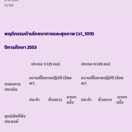
(ราย)
พฤติกรรมด้านโภชนาการและสุขภาพ (ว
1_109)
ปีการศึกษา
2553
ประถม
3 (25 คน)
ประถม
6 (29 คน)
ความถี่ในการปฏิบัติ (ร้อย
ความถี่ในการปฏิบัติ (ร้อย
ละ)
ละ)
กรอบการ
ประเมิน
นานๆ
นานๆ
ประจำ
ชั่วคราว
ประจำ
ชั่วคราว
ครั้ง
ครั้ง
สุขนิสัยที่พึง
ประสงค์