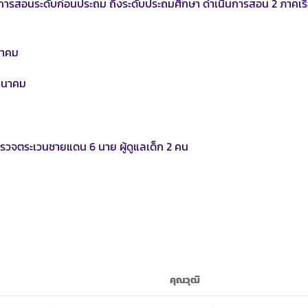
การสอนระดับก่อนประถม ถึงระดับประถมศึกษา ดำเนินการสอน 2 ภาคเ
ลาคม
ีนาคม
ตำรวจตระเวนชายแดน 6 นาย ผู้ดูแลเด็ก 2 คน
คุณวุฒิ