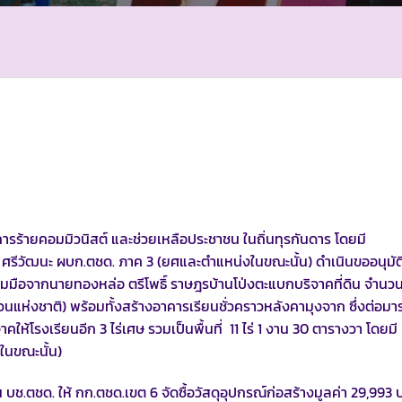
ก่อการร้ายคอมมิวนิสต์ และช่วยเหลือประชาชน ในถิ่นทุรกันดาร โดยมี
ศรีวัฒนะ ผบก.ตชด. ภาค 3 (ยศและตำแหน่งในขณะนั้น) ดำเนินขออนุมัติจ
มมือจากนายทองหล่อ ตรีโพธิ์ ราษฎรบ้านโป่งตะแบกบริจาคที่ดิน จำนวน 
นแห่งชาติ) พร้อมทั้งสร้างอาคารเรียนชั่วคราวหลังคามุงจาก ซึ่งต่อม
จาคให้โรงเรียนอีก 3 ไร่เศษ รวมเป็นพื้นที่ 11 ไร่ 1 งาน 30 ตารางวา โดยมี
นขณะนั้น)
 บช.ตชด. ให้ กก.ตชด.เขต 6 จัดซื้อวัสดุอุปกรณ์ก่อสร้างมูลค่า 29,993