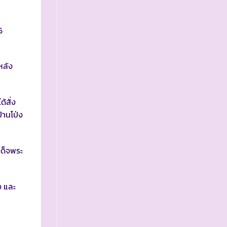
6
หลัง
้สั่ง
้านโป่ง
เด็จพระ
ง และ