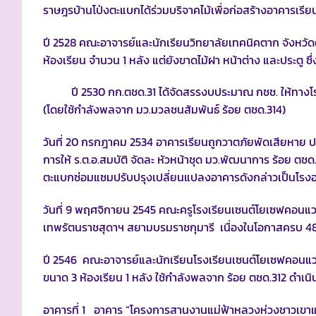
ราษฎรบ้านโป่งตะแบกได้ร่วมบริจาคไม้เพื่อก่อสร้างอาคารเรีย
ปี 2528 คณะอาจารย์และนักเรียนวิทยาลัยเทคนิคตาก จังหวัด
ห้องเรียน จำนวน 1 หลัง แต่ยังขาดไม้ฝา หน้าต่าง และประตู ซ
ปี 2530 กก.ตชด.31 ได้จัดสรรงบประมาณ กชช. ให้ทางโรง
(โดยใช้กำลังพลจาก มว.มวลชนสัมพันธ์ ร้อย ตชด.314)
วันที่ 20 กรกฎาคม 2534 อาคารเรียนถูกวาตภัยพัดเสียหาย ปร
การให้ ร.ต.อ.สมบัติ จัดละ หัวหน้าชุด มว.พัฒนาการ ร้อย ต
ตะแบกซ่อมแซมปรับปรุงเปลี่ยนแปลงอาคารดังกล่าวเป็นโรงอ
วันที่ 9 พฤศจิกายน 2545 คณะครูโรงเรียนเซนต์โยเซฟคอนแวน
เทพรัตนราชสุดาฯ สยามบรมราชกุมารี เนื่องในโอกาสครบ 4
ปี 2546 คณะอาจารย์และนักเรียนโรงเรียนเซนต์โยเซฟคอนแวนต
ขนาด 3 ห้องเรียน 1 หลัง ใช้กำลังพลจาก ร้อย ตชด.312 ดำเนิน
อาคารที่ 1 อาคาร “โครงการสานงานแม่ฟ้าหลวงห่วงชาวเขาแ