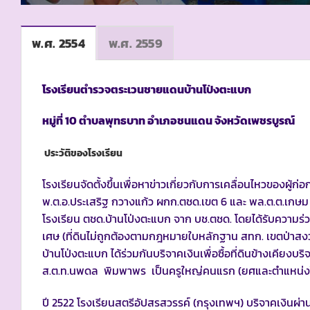
พ.ศ. 2554
พ.ศ. 2559
โรงเรียนตำรวจตระเวนชายแดนบ้านโป่งตะแบก
หมู่ที่
10 ตำบลพุทธบาท อำเภอชนแดน จังหวัดเพชรบูรณ์
ประวัติของโรงเรียน
โรงเรียนจัดตั้งขึ้นเพื่อหาข่าวเกี่ยวกับการเคลื่อนไหวของผู้
พ.ต.อ.ประเสริฐ กวางแก้ว ผกก.ตชด.เขต 6 และ พล.ต.ต.เกษม 
โรงเรียน ตชด.บ้านโป่งตะแบก จาก บช.ตชด. โดยได้รับความร่ว
เศษ (ที่ดินไม่ถูกต้องตามกฎหมายใบหลักฐาน สทก. เขตป่าสงว
บ้านโป่งตะแบก ได้ร่วมกันบริจาคเงินเพื่อซื้อที่ดินข้างเคียงบริ
ส.ต.ท.นพดล พิมพาพร เป็นครูใหญ่คนแรก (ยศและตำแหน่งใ
ปี 2522 โรงเรียนสตรีอัปสรสวรรค์ (กรุงเทพฯ) บริจาคเงินผ่าน