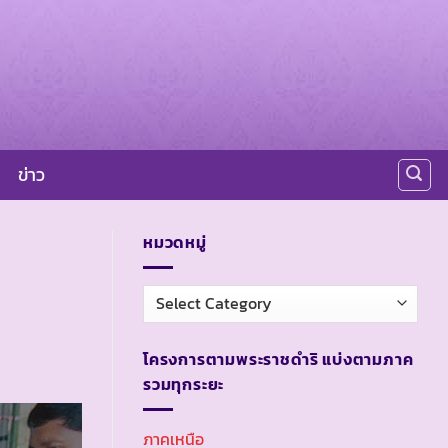
ข่าว
หมวดหมู่
หมวด
หมู่
โครงการตามพระราชดำริ แบ่งตามภาค
รวมทุกระยะ
ภาคเหนือ