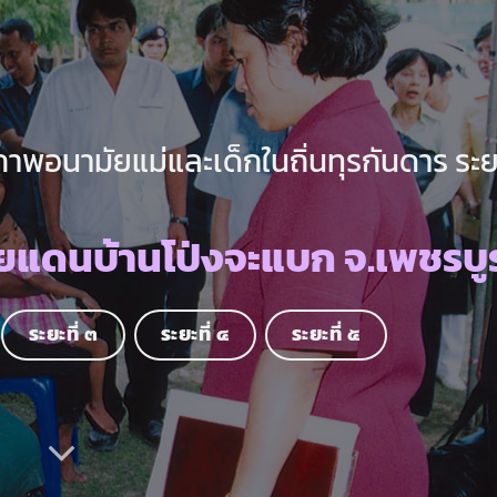
พอนามัยแม่และเด็กในถิ่นทุรกันดาร ระยะ
ยแดนบ้านโป่งจะแบก จ.เพชรบู
ระยะที่ ๓
ระยะที่ ๔
ระยะที่ ๕