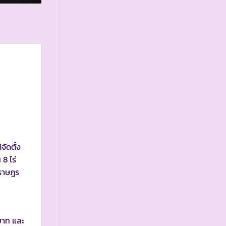
ัดตั้ง
8 ไร่
าราษฎร
 บาท และ