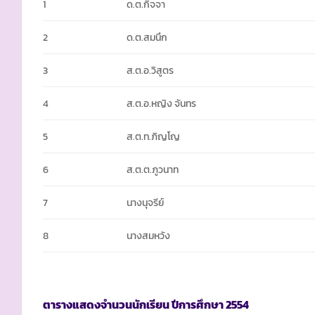
1
ด.ต.กิจจา
2
ด.ต.สมนึก
3
ส.ต.อ.วิสูตร
4
ส.ต.อ.หญิง จันทร
5
ส.ต.ท.ภิญโญ
6
ส.ต.ต.ภูวนาท
7
นางนุจรีย์
8
นางสมหวัง
ตารางแสดงจำนวนนักเรียน ปีการศึกษา
2554