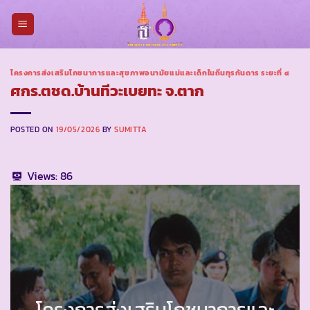
Skip
to
content
โครงการส่งเสริมโภชนาการและสุขภาพอนามัยแม่และเด็กในถิ่นทุรกันดาร ระยะที่ ๔
ศกร.ตชด.บ้านทีวะเบยทะ จ.ตาก
POSTED ON
19/05/2026
BY
SUMITTA
Views:
86
โครงการส่งเสริมโภชนาการและ