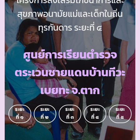
สุขภาพอนามัยแม่และเด็กในถิ่น
ทุรกันดาร ระยะที่ ๔
ศูนย์การเรียนตำรวจ
ตระเวนชายแดนบ้านทีวะ
เบยทะ จ.ตาก
ระยะ
ระยะ
ระยะ
ระยะ
ระยะ
ที่ ๑
ที่ ๒
ที่ ๓
ที่ ๔
ที่ ๕