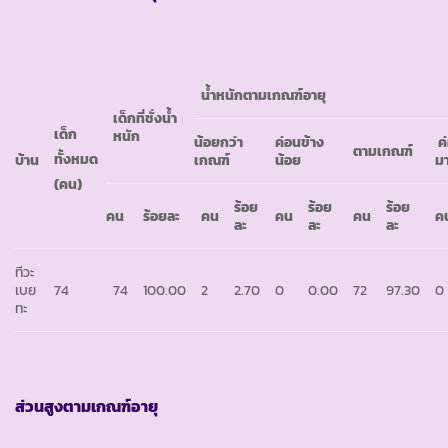
น้ำหนักตามเกณฑ์อายุ
เด็กที่ชั่งน้ำ
เด็ก
หนัก
น้อยกว่า
ค่อนข้าง
ค
ตามเกณฑ์
ทั้งหมด
บ้าน
เกณฑ์
น้อย
ม
(คน)
ร้อย
ร้อย
ร้อย
คน
ร้อยละ
คน
คน
คน
ค
ละ
ละ
ละ
ทีวะ
เบย
74
74
100.00
2
2.70
0
0.00
72
97.30
0
ทะ
ส่วนสูงตามเกณฑ์อายุ