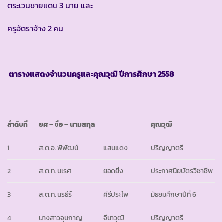
ตระเวนชายแดน 3 นาย และ
ครูอัตราจ้าง 2 คน
ตารางแสดงจำนวนครูและคุณวุฒิ ปีการศึกษา
2558
ลำดับที่
ยศ
– ชื่อ – นามสกุล
คุณวุฒิ
1
ส.ต.อ. พิพัฒน์
แสนแดง
ปริญญาตรี
2
ส.ต.ท. นเรศ
ยอดยิ่ง
ประกาศนียบัตรวิชาชีพ
3
ส.ต.ท. นรธีร์
คีรีประไพ
มัธยมศึกษาปีที่ 6
4
นางสาวจุนกาญ
จีนาวุฒิ
ปริญญาตรี