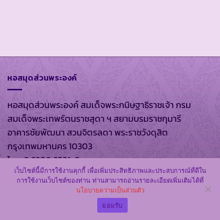
หอสมุดส่วนพระองค์
หอสมุดส่วนพระองค์ สมเด็จพระกนิษฐาธิราชเจ้า กรม
สมเด็จพระเทพรัตนราชสุดา ฯ สยามบรมราชกุมารี
อาคารชัยพัฒนา สวนจิตรลดา พระราชวังดุสิต
กรุงเทพมหานคร 10303
โทร. 0 2280 3581-9
เว็บไซต์นี้มีการใช้งานคุกกี้ เพื่อเพิ่มประสิทธิภาพและประสบการณ์ที่ดีใน
การใช้งานเว็บไซต์ของท่าน ท่านสามารถอ่านรายละเอียดเพิ่มเติมได้ที่
นโยบายความเป็นส่วนตัว
มหาวิทยาลัยอัสสัมชัญ
ยอมรับ