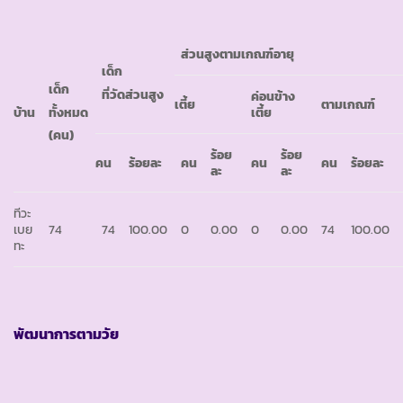
ส่วนสูงตามเกณฑ์อายุ
เด็ก
เด็ก
ที่วัดส่วนสูง
ค่อนข้าง
เตี้ย
ตามเกณฑ์
ทั้งหมด
บ้าน
เตี้ย
(คน)
ร้อย
ร้อย
คน
ร้อยละ
คน
คน
คน
ร้อยละ
ละ
ละ
ทีวะ
เบย
74
74
100.00
0
0.00
0
0.00
74
100.00
ทะ
พัฒนาการตามวัย