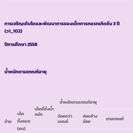
การเจริญเติบโตและพัฒนาการของเด็กทารกแรกเกิดถึง
3 ปี
(ว1_102)
ปีการศึกษา
2558
น้ำหนักตามเกณฑ์อายุ
น้ำหนักตามเกณฑ์อายุ
เด็กที่ชั่งน้ำ
เด็ก
หนัก
น้อยกว่า
ค่อนข้าง
ตามเกณฑ์
ทั้งหมด
บ้าน
เกณฑ์
น้อย
(คน)