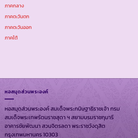
ภาคกลาง
ภาคตะวันตก
ภาคตะวันออก
ภาคใต้
หอสมุดส่วนพระองค์
หอสมุดส่วนพระองค์ สมเด็จพระกนิษฐาธิราชเจ้า กรม
สมเด็จพระเทพรัตนราชสุดา ฯ สยามบรมราชกุมารี
อาคารชัยพัฒนา สวนจิตรลดา พระราชวังดุสิต
กรุงเทพมหานคร 10303