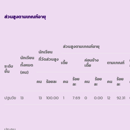
ส่วนสูงตามเกณฑ์อายุ
ส่วนสูงตามเกณฑ์อายุ
นักเรียน
นักเรียน
ที่วัดส่วนสูง
ค่อนข้าง
เตี้ย
ตามเกณฑ์
ทั้งหมด
เตี้ย
ระดับ
ชั้น
(คน)
ร้อย
ร้อย
ร้อย
คน
ร้อยละ
คน
คน
คน
ละ
ละ
ละ
ปฐมวัย
13
13
100.00
1
7.69
0
0.00
12
92.31
ประถม