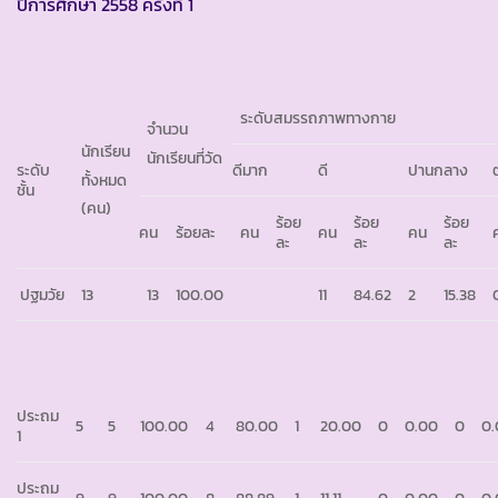
ปีการศึกษา 2558 ครั้งที่ 1
ระดับสมรรถภาพทางกาย
จำนวน
นักเรียน
นักเรียนที่วัด
ระดับ
ดีมาก
ดี
ปานกลาง
ทั้งหมด
ชั้น
(คน)
ร้อย
ร้อย
ร้อย
คน
ร้อยละ
คน
คน
คน
ละ
ละ
ละ
ปฐมวัย
13
13
100.00
11
84.62
2
15.38
ประถม
5
5
100.00
4
80.00
1
20.00
0
0.00
0
0
1
ประถม