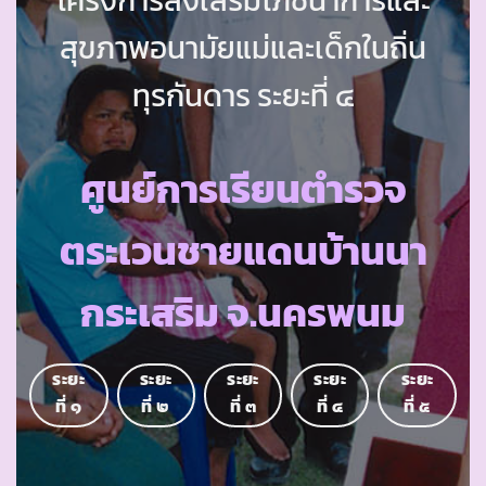
สุขภาพอนามัยแม่และเด็กในถิ่น
ทุรกันดาร ระยะที่ ๔
ศูนย์การเรียนตำรวจ
ตระเวนชายแดนบ้านนา
กระเสริม จ.นครพนม
ระยะ
ระยะ
ระยะ
ระยะ
ระยะ
ที่ ๑
ที่ ๒
ที่ ๓
ที่ ๔
ที่ ๕