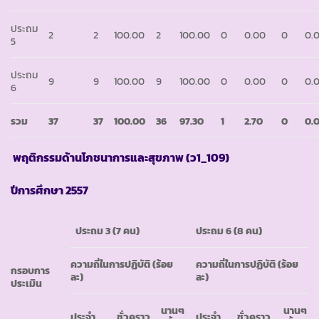
ประถม
2
2
100.00
2
100.00
0
0.00
0
0.
5
ประถม
9
9
100.00
9
100.00
0
0.00
0
0.
6
รวม
37
37
100.00
36
97.30
1
2.70
0
0
.
พฤติกรรมด้านโภชนาการและสุขภาพ
(ว1_109)
ปีการศึกษา
2557
ประถม
3 (7 คน)
ประถม
6 (8 คน)
ความถี่ในการปฏิบัติ
(ร้อย
ความถี่ในการปฏิบัติ
(ร้อย
กรอบการ
ละ)
ละ)
ประเมิน
นานๆ
นานๆ
ประจำ
ชั่วคราว
ประจำ
ชั่วคราว