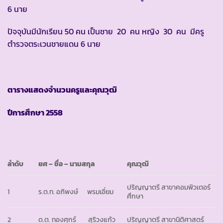
6 นาย
ปัจจุบันมีนักเรียน 50 คน เป็นชาย 20 คน หญิง 30 คน มีครู
ตำรวจตระเวนชายแดน 6 นาย
ตารางแสดงจำนวนครูและคุณวุฒิ
ปีการศึกษา
2558
ลำดับ
ยศ
– ชื่อ – นามสกุล
คุณวุฒิ
ปริญญาตรี สาขาคอมพิวเตอร์
1
ร.ต.ท. อภิพงษ์ พรมเอี่ยม
ศึกษา
2
ด.ต. ทองศุกร์ สุริวงแก้ว
ปริญญาตรี สาขานิติศาสตร์