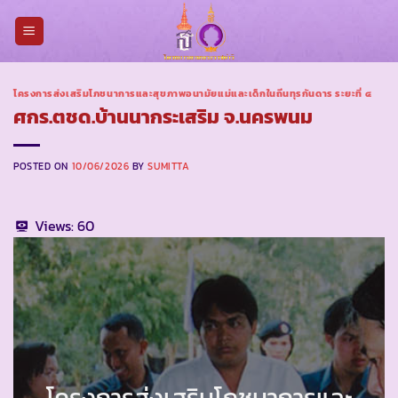
Skip
to
content
โครงการส่งเสริมโภชนาการและสุขภาพอนามัยแม่และเด็กในถิ่นทุรกันดาร ระยะที่ ๔
ศกร.ตชด.บ้านนากระเสริม จ.นครพนม
POSTED ON
10/06/2026
BY
SUMITTA
Views:
60
โครงการส่งเสริมโภชนาการและ