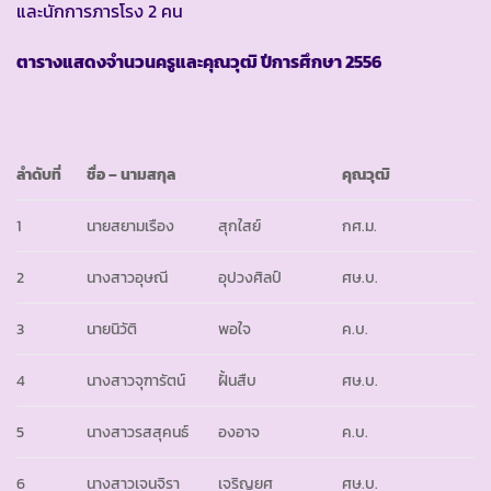
และนักการภารโรง 2 คน
ตารางแสดงจำนวนครูและคุณวุฒิ ปีการศึกษา
2556
ลำดับที่
ชื่อ
– นามสกุล
คุณวุฒิ
1
นายสยามเรือง
สุกใสย์
กศ.ม.
2
นางสาวอุษณี
อุปวงศิลป์
ศษ.บ.
3
นายนิวัติ
พอใจ
ค.บ.
4
นางสาวจุฑารัตน์
ฝั้นสืบ
ศษ.บ.
5
นางสาวรสสุคนธ์
องอาจ
ค.บ.
6
นางสาวเจนจิรา
เจริญยศ
ศษ.บ.