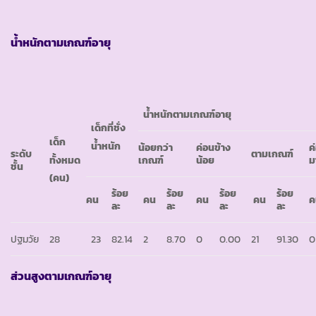
น้ำหนักตามเกณฑ์อายุ
น้ำหนักตามเกณฑ์อายุ
เด็กที่ชั่ง
เด็ก
น้ำหนัก
น้อยกว่า
ค่อนข้าง
ค
ระดับ
ตามเกณฑ์
ทั้งหมด
เกณฑ์
น้อย
ม
ชั้น
(คน)
ร้อย
ร้อย
ร้อย
ร้อย
คน
คน
คน
คน
ค
ละ
ละ
ละ
ละ
ปฐมวัย
28
23
82.14
2
8.70
0
0.00
21
91.30
0
ส่วนสูงตามเกณฑ์อายุ