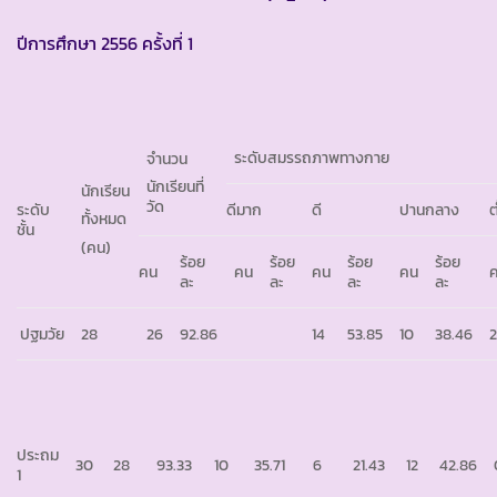
ปีการศึกษา 2556 ครั้งที่ 1
ระดับสมรรถภาพทางกาย
จำนวน
นักเรียนที่
นักเรียน
วัด
ระดับ
ดีมาก
ดี
ปานกลาง
ต
ทั้งหมด
ชั้น
(คน)
ร้อย
ร้อย
ร้อย
ร้อย
คน
คน
คน
คน
ละ
ละ
ละ
ละ
ปฐมวัย
28
26
92.86
14
53.85
10
38.46
ประถม
30
28
93.33
10
35.71
6
21.43
12
42.86
1