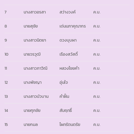
7
นางสาวอรสา
สว่างวงค์
ค.บ.
8
นายสุชัย
เด่นนภาคุณากร
ค.บ.
9
นางสาวนิตยา
ดวงบุบผา
ค.บ.
10
นายวรวุฒิ
เรืองสวัสดิ์
ค.บ.
11
นางสาวภาวิณี
หลวงไชยคำ
ค.บ.
12
นางพัชญา
อุ่นใจ
ค.บ.
13
นางสาวบัวบาน
คำฝั้น
ค.บ.
14
นายศุภชัย
สัมฤทธิ์
ค.บ.
15
นายกมล
ไผทรัตนตรัย
ค.บ.