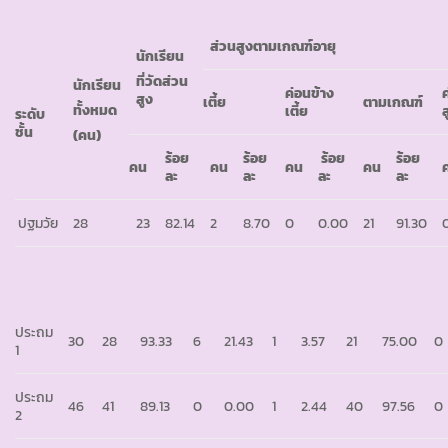
ส่วนสูงตามเกณฑ์อายุ
นักเรียน
ที่วัดส่วน
นักเรียน
ค่อนข้าง
สูง
เตี้ย
ตามเกณฑ์
ทั้งหมด
เตี้ย
ส
ระดับ
ชั้น
(คน)
ร้อย
ร้อย
ร้อย
ร้อย
คน
คน
คน
คน
ละ
ละ
ละ
ละ
ปฐมวัย
28
23
82.14
2
8.70
0
0.00
21
91.30
ประถม
30
28
93.33
6
21.43
1
3.57
21
75.00
0
1
ประถม
46
41
89.13
0
0.00
1
2.44
40
97.56
0
2