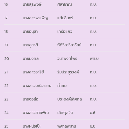
16
นายสุรพงษ์
ศิลาชาญ
ค.บ.
17
นางสาวพรเพ็ญ
แย้มอินทร์
ค.บ.
18
นายอนุชา
เครือแก้ว
ค.บ.
19
นายชูขาติ
กิติวิลาวิลาวัลย์
ค.บ.
20
นายมงคล
วนาพงศ์ไพร
พศ.บ.
21
นางสาวอารีย์
ร่มประยูรวงค์
ค.บ.
22
นางสาวมณีวรรณ
คำสม
ค.บ.
23
นายจอลือ
ประสงค์เลิศกุล
ค.บ.
24
นางสาวสายพิณ
เลิศกุลจิต
ม.6
25
นางหน่อเป๊ะ
พิศาลพิมาน
ม.6