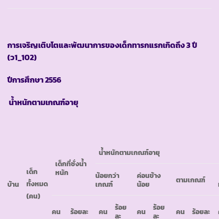
การเจริญเติบโตและพัฒนาการของเด็กทารกแรกเกิดถึง
3 ปี
(ว1_102)
ปีการศึกษา
2556
น้ำหนักตามเกณฑ์อายุ
น้ำหนักตามเกณฑ์อายุ
เด็กที่ชั่งน้ำ
เด็ก
หนัก
น้อยกว่า
ค่อนข้าง
ตามเกณฑ์
ทั้งหมด
บ้าน
เกณฑ์
น้อย
(คน)
ร้อย
ร้อย
คน
ร้อยละ
คน
คน
คน
ร้อยละ
ละ
ละ