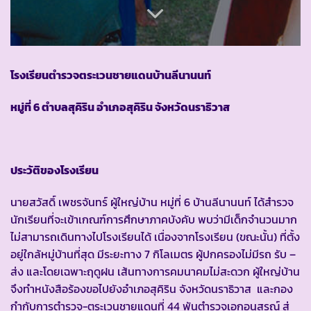
โรงเรียนตำรวจตระเวนชายแดนบ้านลีนานนท์
หมู่ที่ 6 ตำบลสุคิริน อำเภอสุคิริน จังหวัดนราธิวาส
ประวัติของโรงเรียน
นายสวัสดิ์ เพชรจันทร์ ผู้ใหญ่บ้าน หมู่ที่ 6 บ้านลีนานนท์ ได้สำรวจ
นักเรียนที่จะเข้าเกณฑ์การศึกษาภาคบังคับ พบว่ามีเด็กจำนวนมาก
ไม่สามารถเดินทางไปโรงเรียนได้ เนื่องจากโรงเรียน (ขณะนั้น) ที่ตั้ง
อยู่ใกล้หมู่บ้านที่สุด มีระยะทาง 7 กิโลเมตร ผู้ปกครองไม่มีรถ รับ –
ส่ง และโดยเฉพาะฤดูฝน เส้นทางการคมนาคมไม่สะดวก ผู้ใหญ่บ้าน
จึงทำหนังสือร้องขอไปยังอำเภอสุคิริน จังหวัดนราธิวาส และกอง
กำกับการตำรวจ-ตระเวนชายแดนที่ 44 พันตำรวจเอกอนุสรณ์ สู่