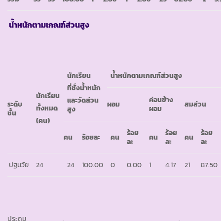
น้ำหนักตามเกณฑ์ส่วนสูง
นักเรียน
น้ำหนักตามเกณฑ์ส่วนสูง
ที่ชั่งน้ำหนัก
นักเรียน
ค่อนข้าง
และวัดส่วน
ระดับ
ผอม
สมส่วน
ทั้งหมด
ผอม
สูง
ชั้น
(คน)
ร้อย
ร้อย
ร้อย
คน
ร้อยละ
คน
คน
คน
ละ
ละ
ละ
ปฐมวัย
24
24
100.00
0
0.00
1
4.17
21
87.50
ประถม