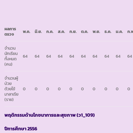
ผลการ
พ
.ค.
มิ
.ย.
ก
.ค.
ส
.ค.
ก
.ย.
ต
.ค.
พ
.ย.
ธ
.ค.
ม
.ค.
ก
.
ตรวจ
จำนวน
นักเรียน
64
64
64
64
64
64
64
64
64
64
ทั้งหมด
(คน)
จำนวนผู้
ป่วย
ด้วยไข้
0
0
0
0
0
0
0
0
0
0
มาลาเรีย
(ราย)
พฤติกรรมด้านโภชนาการและสุขภาพ
(ว1_109)
ปีการศึกษา
2556