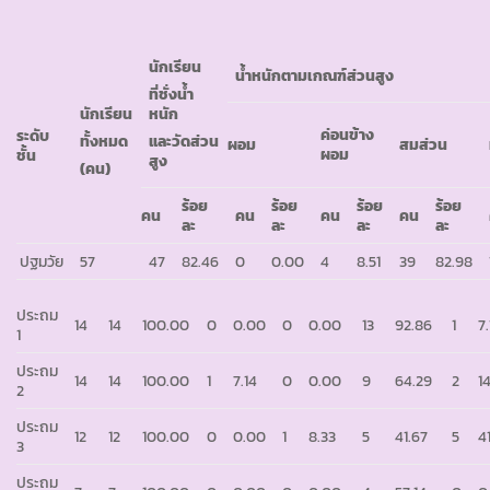
นักเรียน
น้ำหนักตามเกณฑ์ส่วนสูง
ที่ชั่งน้ำ
นักเรียน
หนัก
ค่อนข้าง
ระดับ
ทั้งหมด
และวัดส่วน
ผอม
สมส่วน
ผอม
ชั้น
สูง
(คน)
ร้อย
ร้อย
ร้อย
ร้อย
คน
คน
คน
คน
ละ
ละ
ละ
ละ
ปฐมวัย
57
47
82.46
0
0.00
4
8.51
39
82.98
ประถม
14
14
100.00
0
0.00
0
0.00
13
92.86
1
7
1
ประถม
14
14
100.00
1
7.14
0
0.00
9
64.29
2
1
2
ประถม
12
12
100.00
0
0.00
1
8.33
5
41.67
5
4
3
ประถม