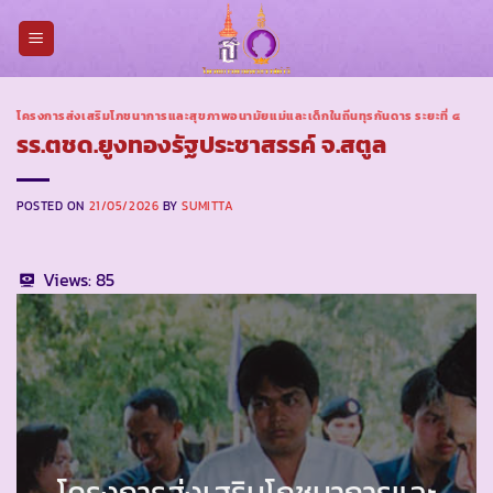
Skip
to
content
โครงการส่งเสริมโภชนาการและสุขภาพอนามัยแม่และเด็กในถิ่นทุรกันดาร ระยะที่ ๔
รร.ตชด.ยูงทองรัฐประชาสรรค์ จ.สตูล
POSTED ON
21/05/2026
BY
SUMITTA
Views:
85
โครงการส่งเสริมโภชนาการและ