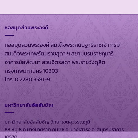
หอสมุดส่วนพระองค์
หอสมุดส่วนพระองค์ สมเด็จพระกนิษฐาธิราชเจ้า กรม
สมเด็จพระเทพรัตนราชสุดา ฯ สยามบรมราชกุมารี
อาคารชัยพัฒนา สวนจิตรลดา พระราชวังดุสิต
กรุงเทพมหานคร 10303
โทร. 0 2280 3581-9
มหาวิทยาลัยอัสสัมชัญ
มหาวิทยาลัยอัสสัมชัญ วิทยาเขตสุวรรณภูมิ
88 หมู่ 8 ถ.บางนาตราด กม.26 อ. บางเสาธง จ. สมุทรปราการ
10570