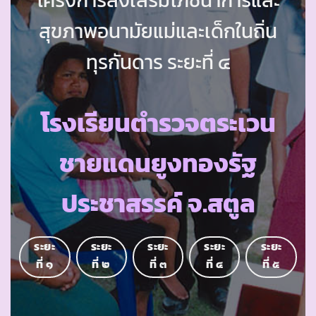
สุขภาพอนามัยแม่และเด็กในถิ่น
ทุรกันดาร ระยะที่ ๔
โรงเรียนตำรวจตระเวน
ชายแดนยูงทองรัฐ
ประชาสรรค์ จ.สตูล
ระยะ
ระยะ
ระยะ
ระยะ
ระยะ
ที่ ๑
ที่ ๒
ที่ ๓
ที่ ๔
ที่ ๕