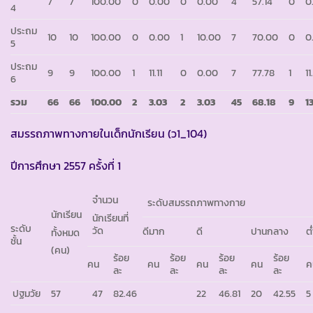
7
7
100.00
0
0.00
0
0.00
4
57.14
0
0
4
ประถม
10
10
100.00
0
0.00
1
10.00
7
70.00
0
0
5
ประถม
9
9
100.00
1
11.11
0
0.00
7
77.78
1
11
6
รวม
66
66
100.00
2
3.03
2
3.03
45
68.18
9
1
สมรรถภาพทางกายในเด็กนักเรียน (ว1_104)
ปีการศึกษา 2557 ครั้งที่ 1
จำนวน
ระดับสมรรถภาพทางกาย
นักเรียน
นักเรียนที่
ระดับ
วัด
ดีมาก
ดี
ปานกลาง
ต
ทั้งหมด
ชั้น
(คน)
ร้อย
ร้อย
ร้อย
ร้อย
คน
คน
คน
คน
ค
ละ
ละ
ละ
ละ
ปฐมวัย
57
47
82.46
22
46.81
20
42.55
5