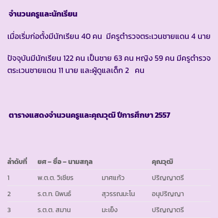
จำนวนครูและนักเรียน
เมื่อเริ่มก่อตั้งมีนักเรียน 40 คน มีครูตำรวจตระเวนชายแดน 4 นาย
ปัจจุบันมีนักเรียน 122 คน เป็นชาย 63 คน หญิง 59 คน มีครูตำรวจ
ตระเวนชายแดน 11 นาย และผู้ดูแลเด็ก 2 คน
ตารางแสดงจำนวนครูและคุณวุฒิ ปีการศึกษา
2557
ลำดับที่
ยศ
– ชื่อ – นามสกุล
คุณวุฒิ
1
พ.ต.ต. วิเชียร
มาศแก้ว
ปริญญาตรี
2
ร.ต.ท. นิพนธ์
สุวรรณมะโน
อนุปริญญา
3
ร.ต.ต. สมาน
มะเย็ง
ปริญญาตรี