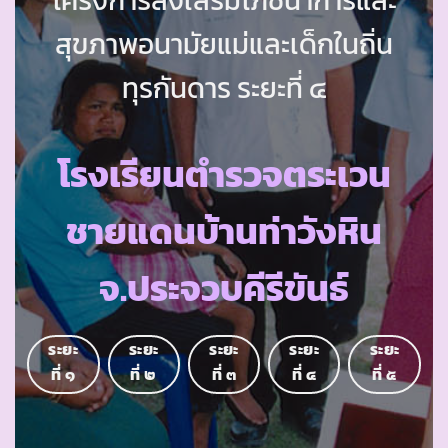
สุขภาพอนามัยแม่และเด็กในถิ่น
ทุรกันดาร ระยะที่ ๔
โรงเรียนตำรวจตระเวน
ชายแดนบ้านท่าวังหิน
จ.ประจวบคีรีขันธ์
ระยะ
ระยะ
ระยะ
ระยะ
ระยะ
ที่ ๑
ที่ ๒
ที่ ๓
ที่ ๔
ที่ ๕