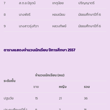
7
ส.ต.อ.นิรุตน์
เกตุน้อย
ปริญญาตรี
8
นางพัชรี
หอมเนียม
มัธยมศึกษาปีที่ 6
9
นางสาวรุ่งทิวา
หลวงทิพย์
มัธยมศึกษาปีที่ 6
ตารางแสดงจำนวนนักเรียน ปีการศึกษา
2557
จำนวนนักเรียน
(คน)
ระดับชั้น
ชาย
หญิง
รวม
ปฐมวัย
15
21
36
ประถมศึกษาปีที่ 1
8
7
15