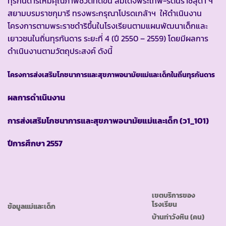
ทุรกันดารให้มีคุณภาพชีวิตที่ดีขึ้น สมเด็จพระเทพ-รัตนราชสุดา ฯ
สยามบรมราชกุมารี ทรงพระกรุณาโปรดเกล้าฯ ให้ดำเนินงาน
โครงการตามพระราชดำริขึ้นในโรงเรียนตามแผนพัฒนาเด็กและ
เยาวชนในถิ่นทุรกันดาร ระยะที่ 4 (ปี 2550 – 2559) โดยมีผลการ
ดำเนินงานตามวัตถุประสงค์ ดังนี้
โครงการส่งเสริมโภชนาการและสุขภาพอนามัยแม่และเด็กในถิ่นทุรกันดาร
ผลการดำเนินงาน
การส่งเสริมโภชนาการและสุขภาพอนามัยแม่และเด็ก
(ว1_101)
ปีการศึกษา
2557
เขตบริการของ
โรงเรียน
ข้อมูลแม่และเด็ก
บ้านท่าวังหิน
(คน)