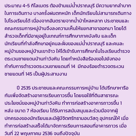
ประมาณ 4-5 กิโลเมตร ต้องข้ามแม่น้ำปราณบุรี มีความยากลำบาก
ในการเดินทาง บางครั้งฝนตกหนัก เด็กนักเรียนไม่สามารถเดินทาง
ไปโรงเรียนได้ เนื่องจากอันตรายจากน้ำป่าไหลหลาก ประชาชนและ
คณะกรรมการหมู่บ้านจึงลงความเห็นให้แยกสาขาออกมา โดยได้
สำรวจเด็กที่มีอายุอยู่ในเกณฑ์การศึกษาภาคบังคับ และเด็ก
นักเรียนที่กำลังศึกษาอยู่คนละฝั่งของแม่น้ำปราณบุรี และคนละ
หมู่บ้านของหมู่บ้านเขาจ้าว ให้ได้เข้ารับการศึกษาในโรงเรียนตำรวจ
ตระเวนชายแดนบ้านท่าวังหิน โดยทำหนังสือร้องขอไปยังกอง
กำกับการตำรวจตระเวนชายแดนที่ 14 มีกองร้อยตำรวจตระเวน
ชายแดนที่ 145 เป็นผู้ประสานงาน
ปี 2535 ประชาชนและคณะกรรมการหมู่บ้าน ได้ปรึกษาหารือ
กันเพื่อจัดสร้างอาคารเรียนถาวรขึ้น โดยขอใช้ที่ดินสาธารณะ
ประโยชน์ของหมู่บ้านท่าวังหิน ทำการก่อสร้างอาคารถาวรขึ้น 1
หลัง ขนาด 7 ห้องเรียน ได้รับการสนับสนุนและร่วมมือจากผู้
ปกครองของนักเรียนและมีผู้มีจิตศรัทธามอบวัสดุ อุปกรณ์ให้ เมื่อ
ทำการก่อสร้างเสร็จได้มาจัดการเรียนการสอนที่อาคารถาวร เมื่อ
วันที่ 22 พฤษภาคม 2536 จนถึงปัจจุบัน