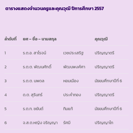
ตารางแสดงจำนวนครูและคุณวุฒิ ปีการศึกษา
2557
ลำดับที่
ยศ
– ชื่อ – นามสกุล
คุณวุฒิ
1
ร.ต.อ. สาโรจน์
เวชประเสริฐ
ปริญญาตรี
2
ร.ต.ต. พัฒนศักดิ์
พัฒนพงศ์ศา
ปริญญาตรี
3
ร.ต.ต. นพดล
หอมเมือง
มัธยมศึกษาปีที่ 6
4
ด.ต. สุรินทร์
ประคำทอง
ปริญญาตรี
5
ร.ต.ท. ชยันต์
ทิมแท้
มัธยมศึกษาปีที่ 6
6
จ.ส.ต.หญิง จริญญา
รัศมี
ปริญญาโท