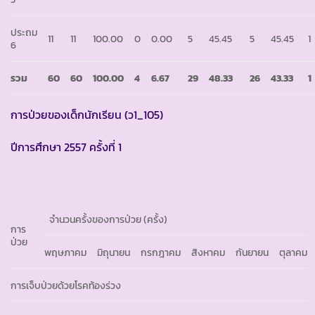
ประถม
11
11
100.00
0
0.00
5
45.45
5
45.45
1
6
รวม
60
60
100.00
4
6.67
29
48.33
26
43.33
1
การป่วยของเด็กนักเรียน (ว1_105)
ปีการศึกษา 2557 ครั้งที่ 1
จำนวนครั้งของการป่วย (ครั้ง)
การ
ป่วย
พฤษภาคม
มิถุนายน
กรกฎาคม
สิงหาคม
กันยายน
ตุลาคม
การเจ็บป่วยด้วยโรคท้องร่วง