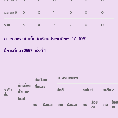
ประถม 6
0
0
1
0
0
0
รวม
6
4
3
2
0
0
ภาวะคอพอกในเด็กนักเรียนประถมศึกษา (ว1_106)
ปีการศึกษา 2557 ครั้งที่ 1
ระดับคอพอก
นักเรียน
นักเรียน
ที่ตรวจ
ระดับ
ปกติ
ระดับ
1
ระดับ
2
ทั้งหมด
ชั้น
(คน)
ร้อย
ร้อ
คน
ร้อยละ
คน
ร้อยละ
คน
คน
ละ
ละ