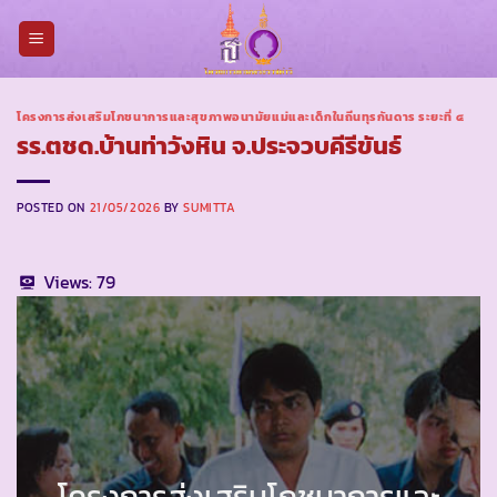
Skip
to
content
โครงการส่งเสริมโภชนาการและสุขภาพอนามัยแม่และเด็กในถิ่นทุรกันดาร ระยะที่ ๔
รร.ตชด.บ้านท่าวังหิน จ.ประจวบคีรีขันธ์
POSTED ON
21/05/2026
BY
SUMITTA
Views:
79
โครงการส่งเสริมโภชนาการและ