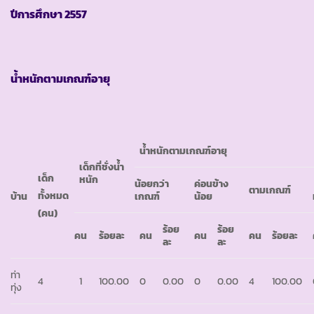
ปีการศึกษา
2557
น้ำหนักตามเกณฑ์อายุ
น้ำหนักตามเกณฑ์อายุ
เด็กที่ชั่งน้ำ
เด็ก
หนัก
น้อยกว่า
ค่อนข้าง
ตามเกณฑ์
ทั้งหมด
บ้าน
เกณฑ์
น้อย
(คน)
ร้อย
ร้อย
คน
ร้อยละ
คน
คน
คน
ร้อยละ
ละ
ละ
ท่า
4
1
100.00
0
0.00
0
0.00
4
100.00
ทุ่ง