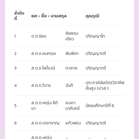
ลำดับ
ยศ
– ชื่อ – นามสกุล
คุณวุฒิ
ที่
ชัยพรม
1
ด.ต.นิยม
ปริญญาโท
เขียว
2
ส.ต.อ.คมกฤษ
พิมพิลา
ปริญญาตรี
3
ส.ต.อ.ไพโรจน์
ตาสาย
ปริญญาตรี
ประกาศนียบัตรวิชาชีพ
4
ส.ต.ท.วิจาร
จันที
ชั้นสูง (ปวส.)
ส.ต.ต.หญิง ธิติ
คงคา
5
มัธยมศึกษาปีที่ 6
มา
นาคินทร์
6
ส.ต.ต.เดชาชาญ
แก้วฟอง
ปริญญาตรี
ส.ต.ต.หญิง