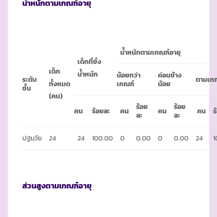
น้ำหนักตามเกณฑ์อายุ
น้ำหนักตามเกณฑ์อายุ
เด็กที่ชั่ง
เด็ก
น้ำหนัก
น้อยกว่า
ค่อนข้าง
ระดับ
ตามเก
ทั้งหมด
เกณฑ์
น้อย
ชั้น
(คน)
ร้อย
ร้อย
คน
ร้อยละ
คน
คน
คน
ร
ละ
ละ
ปฐมวัย
24
24
100.00
0
0.00
0
0.00
24
1
ส่วนสูงตามเกณฑ์อายุ