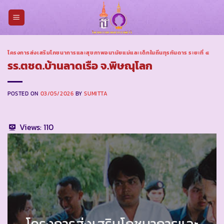
Skip
to
content
โครงการส่งเสริมโภชนาการและสุขภาพอนามัยแม่และเด็กในถิ่นทุรกันดาร ระยะที่ ๔
รร.ตชด.บ้านลาดเรือ จ.พิษณุโลก
POSTED ON
03/05/2026
BY
SUMITTA
Views:
110
โครงการส่งเสริมโภชนาการและ