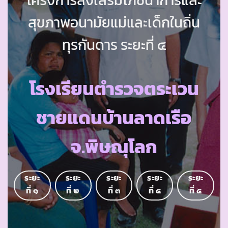
สุขภาพอนามัยแม่และเด็กในถิ่น
ทุรกันดาร ระยะที่ ๔
โรงเรียนตำรวจตระเวน
ชายแดนบ้านลาดเรือ
จ.พิษณุโลก
ระยะ
ระยะ
ระยะ
ระยะ
ระยะ
ที่ ๑
ที่ ๒
ที่ ๓
ที่ ๔
ที่ ๕