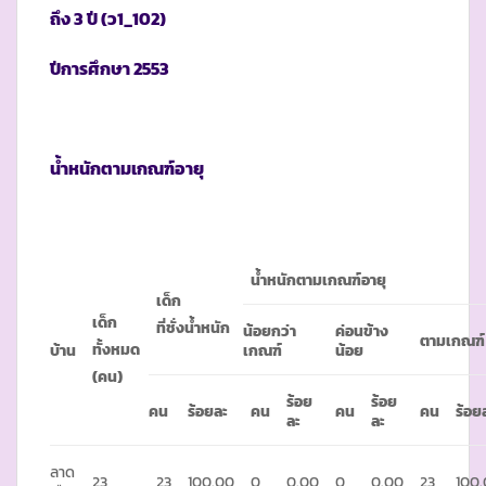
ถึง
3 ปี (ว1_102)
ปีการศึกษา
2553
น้ำหนักตามเกณฑ์อายุ
น้ำหนักตามเกณฑ์อายุ
เด็ก
เด็ก
ที่ชั่งน้ำหนัก
น้อยกว่า
ค่อนข้าง
ตามเกณฑ์
ทั้งหมด
บ้าน
เกณฑ์
น้อย
(คน)
ร้อย
ร้อย
คน
ร้อยละ
คน
คน
คน
ร้อย
ละ
ละ
ลาด
23
23
100.00
0
0.00
0
0.00
23
100