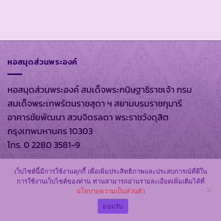
หอสมุดส่วนพระองค์
หอสมุดส่วนพระองค์ สมเด็จพระกนิษฐาธิราชเจ้า กรม
สมเด็จพระเทพรัตนราชสุดา ฯ สยามบรมราชกุมารี
อาคารชัยพัฒนา สวนจิตรลดา พระราชวังดุสิต
กรุงเทพมหานคร 10303
โทร. 0 2280 3581-9
เว็บไซต์นี้มีการใช้งานคุกกี้ เพื่อเพิ่มประสิทธิภาพและประสบการณ์ที่ดีใน
การใช้งานเว็บไซต์ของท่าน ท่านสามารถอ่านรายละเอียดเพิ่มเติมได้ที่
มหาวิทยาลัยอัสสัมชัญ
นโยบายความเป็นส่วนตัว
ยอมรับ
มหาวิทยาลัยอัสสัมชัญ วิทยาเขตสุวรรณภูมิ