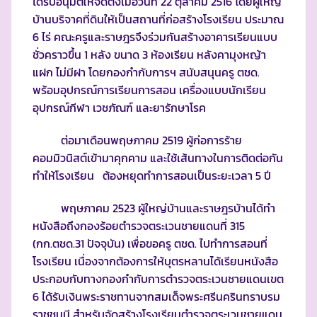
ได้รับอนุมัติให้จัดตั้งเมื่อวันที่ 22 ตุลาคม 2516 โดยผู้ใหญ่
บ้านบริจาคที่ดินให้เป็นสถานที่ก่อสร้างโรงเรียน ประมาณ
6 ไร่ คณะครูและราษฎรจึงร่วมกันสร้างอาคารเรียนแบบ
ชั่วคราวขึ้น 1 หลัง ขนาด 3 ห้องเรียน หลังคามุงหญ้า
แฝก ไม่มีฝา โดยกองกำกับการฯ สนับสนุนครู ตชด.
พร้อมอุปกรณ์การเรียนการสอน เครื่องแบบนักเรียน
อุปกรณ์กีฬา เวชภัณฑ์ และยารักษาโรค
ต่อมาเดือนพฤษภาคม 2519 ผู้ก่อการร้าย
คอมมิวนิสต์เข้ามาคุกคาม และใช้เส้นทางในการติดต่อกัน
ทำให้โรงเรียน ต้องหยุดทำการสอนเป็นระยะเวลา 5 ปี
พฤษภาคม 2523 ผู้ใหญ่บ้านและราษฎรบ้านได้ทำ
หนังสือถึงกองร้อยตำรวจตระเวนชายแดนที่ 315
(กก.ตชด.31 ปัจจุบัน) เพื่อขอครู ตชด. ไปทำการสอนที่
โรงเรียน เนื่องจากต้องการให้บุตรหลานได้เรียนหนังสือ
ประกอบกับทางกองกำกับการตำรวจตระเวนชายแดนเขต
6 ได้รับเงินพระราชทานจากสมเด็จพระศรีนครินทราบรม
ราชชนนี สำหรับจัดสร้างโรงเรียนตำรวจตระเวนชายแดน