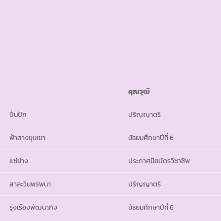
คุณวุฒิ
ปิ่นปัก
ปริญญาตรี
ฟ้าสางขุนเขา
มัธยมศึกษาปีที่ 6
แซ่ย่าง
ประกาศนียบัตรวิชาชีพ
สาละวินพรพนา
ปริญญาตรี
รุ่งเรืองพัฒนากิจ
มัธยมศึกษาปีที่ 6