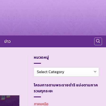
ข่าว
หมวดหมู่
หมวด
หมู่
โครงการตามพระราชดำริ แบ่งตามภาค
รวมทุกระยะ
ภาคเหนือ