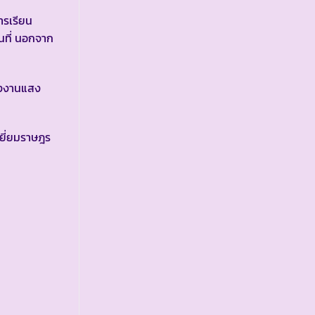
รเรียน
นที่ นอกจาก
ังงานแสง
ยี่ยมราษฎร