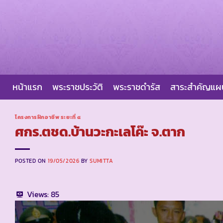
Skip
to
content
หน้าแรก
พระราชประวัติ
พระราชดำรัส
สาระสำคัญแ
โครงการฝึกอาชีพ ระยะที่ ๔
ศกร.ตชด.บ้านวะกะเลโค๊ะ จ.ตาก
POSTED ON
19/05/2026
BY
SUMITTA
Views:
85