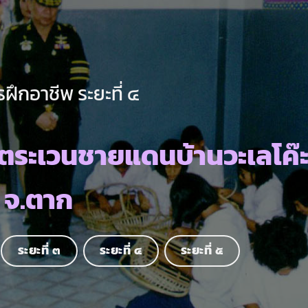
ฝึกอาชีพ ระยะที่ ๔
ตระเวนชายแดนบ้านวะเลโค๊
จ.ตาก
ระยะที่ ๓
ระยะที่ ๔
ระยะที่ ๕