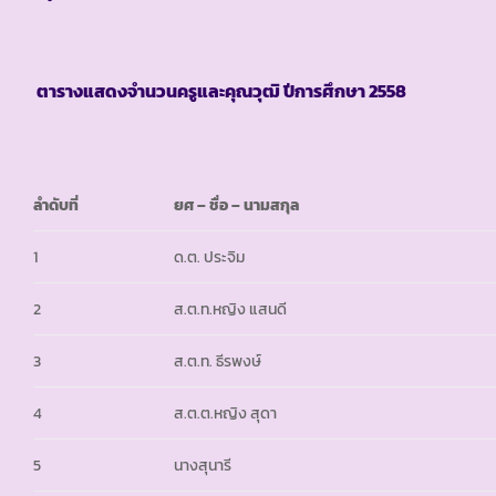
ตารางแสดงจำนวนครูและคุณวุฒิ ปีการศึกษา
2558
ลำดับที่
ยศ
– ชื่อ – นามสกุล
1
ด.ต. ประจิม
2
ส.ต.ท.หญิง แสนดี
3
ส.ต.ท. ธีรพงษ์
4
ส.ต.ต.หญิง สุดา
5
นางสุนารี