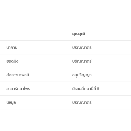
คุณวุฒิ
นากาย
ปริญญาตรี
ยอดมิ่ง
ปริญญาตรี
สัจจะวนาพจน์
อนุปริญญา
อาสารักสาไพร
มัธยมศึกษาปีที่ 6
นิลมูล
ปริญญาตรี