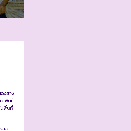
าสองยาง
มภาพันธ์
พื้นที่
ำรวจ