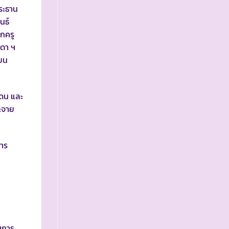
ระธาน
นธ์
ักครู
ุดา ฯ
ียน
ดน และ
ะจาย
การ
บการ