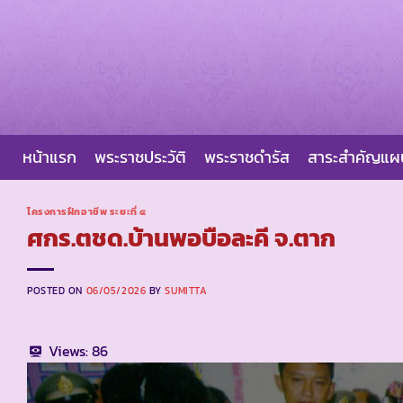
Skip
to
content
หน้าแรก
พระราชประวัติ
พระราชดำรัส
สาระสำคัญแ
โครงการฝึกอาชีพ ระยะที่ ๔
ศกร.ตชด.บ้านพอบือละคี จ.ตาก
POSTED ON
06/05/2026
BY
SUMITTA
Views:
86