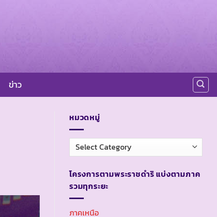
ข่าว
หมวดหมู่
หมวด
หมู่
โครงการตามพระราชดำริ แบ่งตามภาค
รวมทุกระยะ
ภาคเหนือ