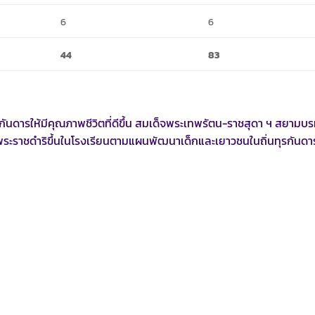
6
6
44
83
ดารให้มีคุณภาพชีวิตที่ดีขึ้น สมเด็จพระเทพรัตน-ราชสุดา ฯ สยามบ
ะราชดำริขึ้นในโรงเรียนตามแผนพัฒนาเด็กและเยาวชนในถิ่นทุรกันดาร 