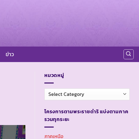
ข่าว
หมวดหมู่
หมวด
หมู่
โครงการตามพระราชดำริ แบ่งตามภาค
รวมทุกระยะ
ภาคเหนือ