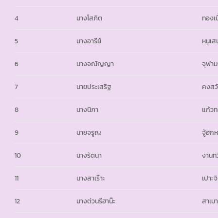
4
นางโสภิต
ทองเนื
5
นางอารีย์
หนูเส
6
นางจณัญญา
จุฬาม
7
นายประเสริฐ
คงสวั
8
นางนิภา
แก้ว
9
นายจรูญ
จู้ฮกหล
10
นางรัตนา
งานทว
11
นางสาเร๊าะ
เปาะจิ
12
นางต่วนรีฮาน๊ะ
สาเมา