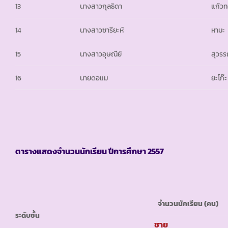
13
นางสาวกุลธิดา
แก้ว
14
นางสาวซารียะห์
หามะ
15
นางสาวอุษณีย์
สุวร
16
นายดอแม
ยะโก๊ะ
ตารางแสดงจำนวนนักเรียน ปีการศึกษา
2557
จำนวนนักเรียน
(คน)
ระดับชั้น
ชาย