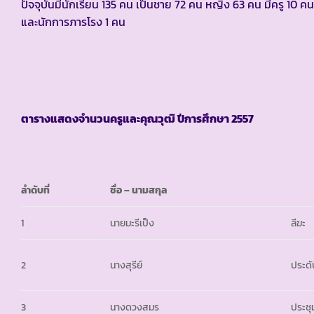
ปัจจุบันมีนักเรียน 135 คน เป็นชาย 72 คน หญิง 63 คน มีครู 10 ค
และนักการภารโรง 1 คน
ตารางแสดงจำนวนครูและคุณวุฒิ ปีการศึกษา
2557
ลำดับที่
ชื่อ
– นามสกุล
1
นายมะรีเป็ง
ลีฆะ
2
นางสุรีย์
ประด
3
นางดวงสมร
ประช