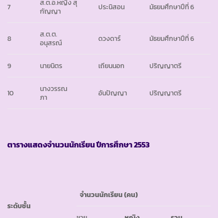
ส.ต.อ.หญิง สุ
7
ประนิสอน
มัธยมศึกษาปีที่ 6
กัญญา
ส.ต.ต.
8
ดวงดาร์
มัธยมศึกษาปีที่ 6
อนุสรณ์
9
นายนิตร
เถียนนอก
ปริญญาตรี
นางวรรณ
10
อันปัญญา
ปริญญาตรี
ภา
ตารางแสดงจำนวนนักเรียน ปีการศึกษา
2553
จำนวนนักเรียน
(คน)
ระดับชั้น
ชาย
หญิง
รวม