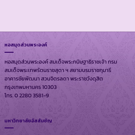
หอสมุดส่วนพระองค์
หอสมุดส่วนพระองค์ สมเด็จพระกนิษฐาธิราชเจ้า กรม
สมเด็จพระเทพรัตนราชสุดา ฯ สยามบรมราชกุมารี
อาคารชัยพัฒนา สวนจิตรลดา พระราชวังดุสิต
กรุงเทพมหานคร 10303
โทร. 0 2280 3581-9
มหาวิทยาลัยอัสสัมชัญ