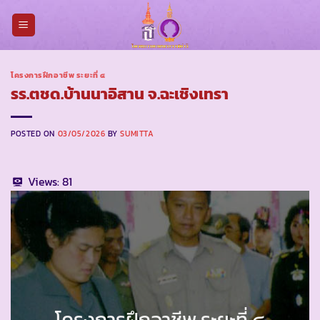
Skip
to
content
โครงการฝึกอาชีพ ระยะที่ ๔
รร.ตชด.บ้านนาอิสาน จ.ฉะเชิงเทรา
POSTED ON
03/05/2026
BY
SUMITTA
Views:
81
โครงการฝึกอาชีพ ระยะที่ ๔