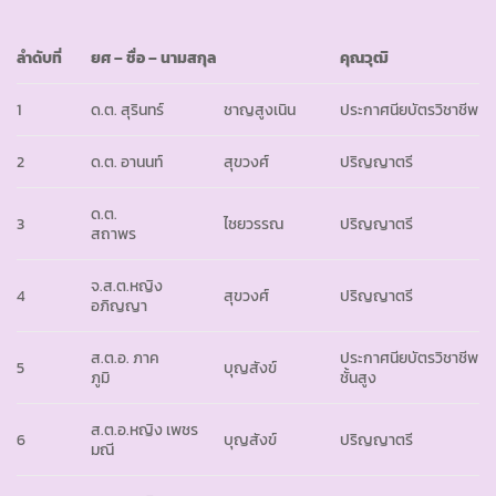
ลำดับที่
ยศ
– ชื่อ – นามสกุล
คุณวุฒิ
1
ด.ต. สุรินทร์
ชาญสูงเนิน
ประกาศนียบัตรวิชาชีพ
2
ด.ต. อานนท์
สุขวงศ์
ปริญญาตรี
ด.ต.
3
ไชยวรรณ
ปริญญาตรี
สถาพร
จ.ส.ต.หญิง
4
สุขวงศ์
ปริญญาตรี
อภิญญา
ส.ต.อ. ภาค
ประกาศนียบัตรวิชาชีพ
5
บุญสังข์
ภูมิ
ชั้นสูง
ส.ต.อ.หญิง เพชร
6
บุญสังข์
ปริญญาตรี
มณี