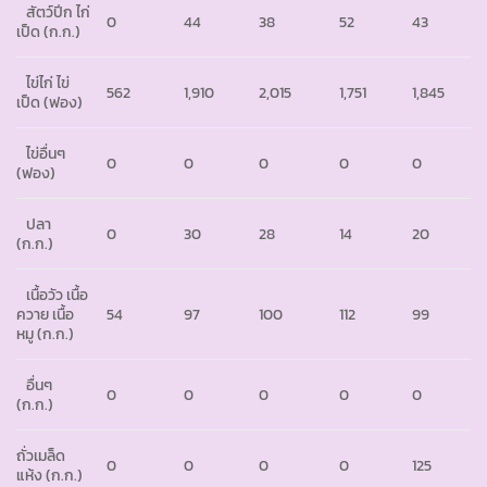
สัตว์ปีก ไก่
0
44
38
52
43
เป็ด (ก.ก.)
ไข่ไก่ ไข่
562
1,910
2,015
1,751
1,845
เป็ด (ฟอง)
ไข่อื่นๆ
0
0
0
0
0
(ฟอง)
ปลา
0
30
28
14
20
(ก.ก.)
เนื้อวัว เนื้อ
ควาย เนื้อ
54
97
100
112
99
หมู (ก.ก.)
อื่นๆ
0
0
0
0
0
(ก.ก.)
ถั่วเมล็ด
0
0
0
0
125
แห้ง (ก.ก.)