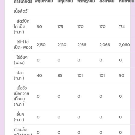
พฤษภาคม
มิถุนายน
กรกฎาคม
สิงหาคม
กันยายน
การเกษตร
เนื้อสัตว์
สัตว์ปีก
ไก่ เป็ด
90
175
170
170
174
(ก.ก.)
ไข่ไก่ ไข่
2,150
2,130
2,166
2,066
2,060
เป็ด (ฟอง)
ไข่อื่นๆ
0
0
0
0
0
(ฟอง)
ปลา
40
85
101
101
90
(ก.ก.)
เนื้อวัว
เนื้อควาย
0
0
0
0
0
เนื้อหมู
(ก.ก.)
อื่นๆ
0
0
0
0
0
(ก.ก.)
ถั่วเมล็ด
0
0
0
0
0
แห้ง (ก.ก.)