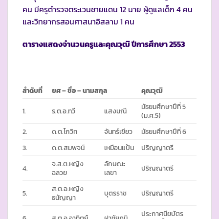
คน มีครูตำรวจตระเวนชายแดน 12 นาย ผู้ดูแลเด็ก 4 คน
และวิทยากรสอนศาสนาอิสลาม 1 คน
ตารางแสดงจำนวนครูและคุณวุฒิ ปีการศึกษา
2553
ลำดับที่
ยศ – ชื่อ – นามสกุล
คุณวุฒิ
มัธยมศึกษาปีที่ 5
1.
ร.ต.อ.ทวี
แสงมณี
(ม.ศ.5)
2.
ด.ต.โกวิท
จันทร์เขียว
มัธยมศึกษาปีที่ 6
3.
ด.ต.สมพจน์
เหมือนแป้น
ปริญญาตรี
จ.ส.ต.หญิง
ลักษณะ
4.
ปริญญาตรี
ฉลวย
เลขา
ส.ต.อ.หญิง
5.
บุตรราช
ปริญญาตรี
ธนัญญา
ประกาศนียบัตร
6.
ส.ต.อ.อาทิตย์
ฝาชัยภูมิ