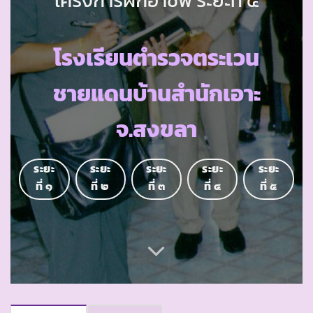
โรงเรียนตำรวจตระเวน
ชายแดนบ้านสำนักเอาะ
จ.สงขลา
ระยะ
ระยะ
ระยะ
ระยะ
ระยะ
ที่ ๑
ที่ ๒
ที่ ๓
ที่ ๔
ที่ ๕