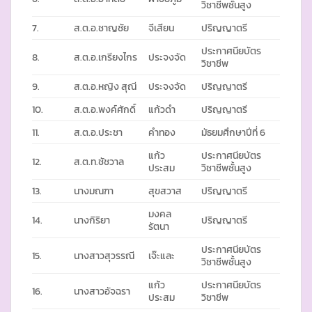
วิชาชีพชั้นสูง
7.
ส.ต.อ.ชาญชัย
จีเสียน
ปริญญาตรี
ประกาศนียบัตร
8.
ส.ต.อ.เกรียงไกร
ประจงจัด
วิชาชีพ
9.
ส.ต.อ.หญิง สุณี
ประจงจัด
ปริญญาตรี
10.
ส.ต.อ.พงค์ศักดิ์
แก้วดำ
ปริญญาตรี
11.
ส.ต.อ.ประชา
คำทอง
มัธยมศึกษาปีที่ 6
แก้ว
ประกาศนียบัตร
12.
ส.ต.ท.ชัชวาล
ประสม
วิชาชีพชั้นสูง
13.
นางมณฑา
สุขสวาส
ปริญญาตรี
มงคล
14.
นางกิริยา
ปริญญาตรี
รัตนา
ประกาศนียบัตร
15.
นางสาวสุวรรณี
เจ๊ะและ
วิชาชีพชั้นสูง
แก้ว
ประกาศนียบัตร
16.
นางสาวอัจฉรา
ประสม
วิชาชีพ