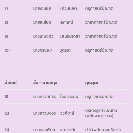
7)
นายเด่นชัย
แก้วเสน่หา
ครุศาสตร์บัณฑิต
8)
นายสมโชติ
เอกทัศน์
วิทยาศาสตร์บัณฑิต
9)
นางเกษแก้ว
แสนชัยอาสา
วิทยาศาสตร์บัณฑิต
10)
นางจิรัชญา
บุตรเต
ครุศาสตร์บัณฑิต
ลำดับที่
ชื่อ
–
นามสกุล
คุณวุฒิ
11)
นางสาวศศิธร
ใจปานแก่น
ครุศาสตร์บัณฑิต
บริหารธุรกิจบัณฑิต
12)
นางสาวบังอร
วงศ์ชาลี
(พนักงานธุรการ)
13)
นายทองเรียน
แสงตะวัน
ป.6 (พนักงานบริการ)