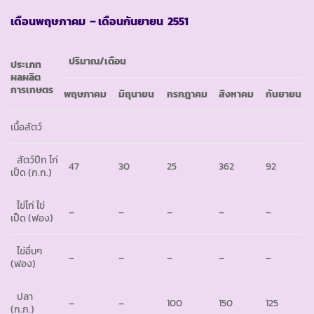
เดือนพฤษภาคม – เดือนกันยายน 2551
ปริมาณ
/เดือน
ประเภท
ผลผลิต
การเกษตร
พฤษภาคม
มิถุนายน
กรกฎาคม
สิงหาคม
กันยายน
เนื้อสัตว์
สัตว์ปีก ไก่
47
30
25
362
92
เป็ด (ก.ก.)
ไข่ไก่ ไข่
–
–
–
–
–
เป็ด (ฟอง)
ไข่อื่นๆ
–
–
–
–
–
(ฟอง)
ปลา
–
–
100
150
125
(ก.ก.)