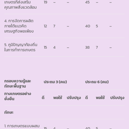
เกษตรที่ส่งเสริม
19
–
–
45
–
–
คุณภาพสิ่งแวดล้อม
4. การจัดการผลิต
ภายใต้แนวคิด
12
7
–
40
5
–
เศรษฐกิจพอเพียง
5. ภูมิปัญญาท้องถิ่น
15
4
–
38
7
–
ในการทำการเกษตร
กรอบความรู้และ
ประถม 3
(คน)
ประถม
6 (คน)
ทักษะพื้นฐาน
ทางเกษตรอย่าง
ดี
พอใช้
ปรับปรุง
ดี
พอใช้
ปรับปรุง
ยั่งยืน
ทักษะ
1. การเกษตรแบบผสม
15
4
–
40
5
–