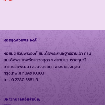
หอสมุดส่วนพระองค์
หอสมุดส่วนพระองค์ สมเด็จพระกนิษฐาธิราชเจ้า กรม
สมเด็จพระเทพรัตนราชสุดา ฯ สยามบรมราชกุมารี
อาคารชัยพัฒนา สวนจิตรลดา พระราชวังดุสิต
กรุงเทพมหานคร 10303
โทร. 0 2280 3581-9
มหาวิทยาลัยอัสสัมชัญ