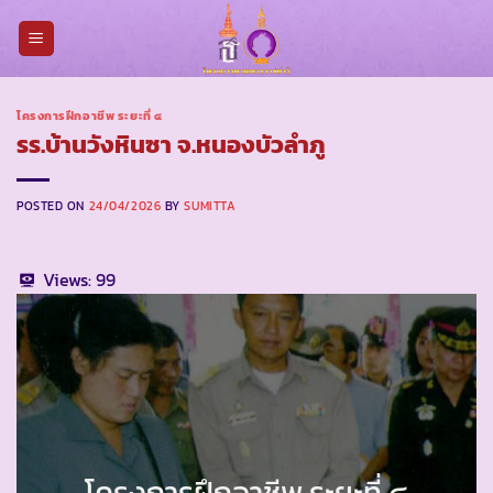
Skip
to
content
โครงการฝึกอาชีพ ระยะที่ ๔
รร.บ้านวังหินซา จ.หนองบัวลำภู
POSTED ON
24/04/2026
BY
SUMITTA
Views:
99
โครงการฝึกอาชีพ ระยะที่ ๔