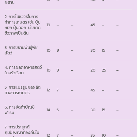
ผสาน
2. การใช้ชีววิธีในการ
ทำการเกษตร เช่น ปุ๋ย
19
–
–
45
–
–
หมัก ปุ๋ยคอก น้ำสกัด
ชีวภาพเป็นต้น
3. การขยายพันธุ์พืช
10
9
–
30
15
–
สัตว์
4. การผลิตอาหารสัตว์
10
9
–
20
25
–
ในครัวเรือน
5. การแปรรูปผลผลิต
12
7
–
45
–
–
ทางการเกษตร
6. การจัดทำบัญชี
14
5
–
30
15
–
ฟาร์ม
7. การประยุกต์
ภูมิปัญญาท้องถิ่นใน
12
7
–
35
10
–