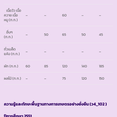
เนื้อวัว เนื้อ
ควาย เนื้อ
–
–
60
–
–
หมู (ก.ก.)
อื่นๆ
–
50
65
50
45
(ก.ก.)
ถั่วเมล็ด
–
–
–
–
–
แห้ง (ก.ก.)
ผัก (ก.ก.)
60
85
120
140
185
ผลไม้ (ก.ก.)
–
–
75
120
150
ความรู้และทักษะพื้นฐานทางการเกษตรอย่างยั่งยืน
(ว4_102 )
ปีการศึกษา
2551