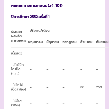
ผลผลิตทางการเกษตร
(ว4_101)
ปีการศึกษา
2552 ครั้งที่ 1
ปริมาณ
/เดือน
ประเภท
ผลผลิต
การเกษตร
พฤษภาคม
มิถุนายน
กรกฎาคม
สิงหาคม
กันยายน
เนื้อสัตว์
สัตว์ปีก
ไก่ เป็ด
–
–
–
–
–
(ก.ก.)
ไข่ไก่ ไข่
–
–
–
86
260
เป็ด (ฟอง)
ไข่อื่นๆ
–
–
–
–
–
(ฟอง)