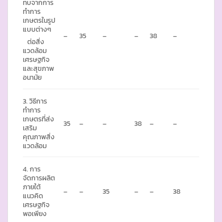
ทบจากการ
ทำการ
เกษตรในรูป
แบบต่างๆ
–
35
–
–
38
–
ต่อสิ่ง
แวดล้อม
เศรษฐกิจ
และสุขภาพ
อนามัย
3. วิธีการ
ทำการ
เกษตรที่ส่ง
35
–
–
38
–
–
เสริม
คุณภาพสิ่ง
แวดล้อม
4. การ
จัดการผลิต
ภายใต้
–
–
35
–
–
38
แนวคิด
เศรษฐกิจ
พอเพียง