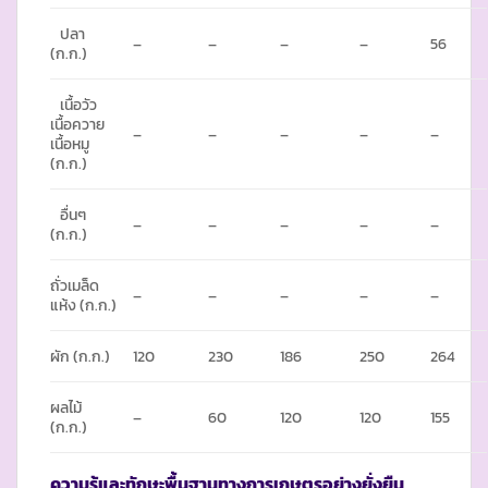
ปลา
–
–
–
–
56
(ก.ก.)
เนื้อวัว
เนื้อควาย
–
–
–
–
–
เนื้อหมู
(ก.ก.)
อื่นๆ
–
–
–
–
–
(ก.ก.)
ถั่วเมล็ด
–
–
–
–
–
แห้ง (ก.ก.)
ผัก (ก.ก.)
120
230
186
250
264
ผลไม้
–
60
120
120
155
(ก.ก.)
ความรู้และทักษะพื้นฐานทางการเกษตรอย่างยั่งยืน