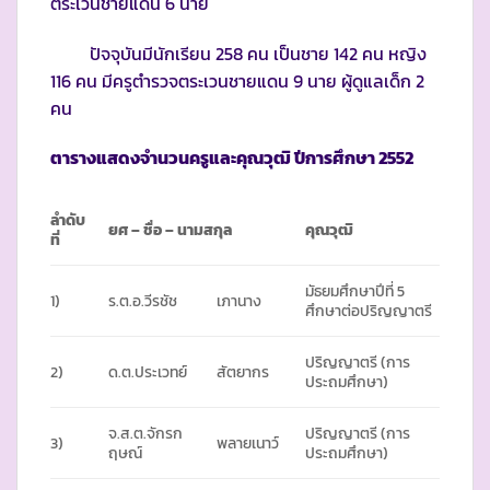
ตระเวนชายแดน 6 นาย
ปัจจุบันมีนักเรียน 258 คน เป็นชาย 142 คน หญิง
116 คน มีครูตำรวจตระเวนชายแดน 9 นาย ผู้ดูแลเด็ก 2
คน
ตารางแสดงจำนวนครูและคุณวุฒิ ปีการศึกษา
2552
ลำดับ
ยศ
–
ชื่อ – นามสกุล
คุณวุฒิ
ที่
มัธยมศึกษาปีที่ 5
1)
ร.ต.อ.วีรชัช
เภานาง
ศึกษาต่อปริญญาตรี
ปริญญาตรี (การ
2)
ด.ต.ประเวทย์
สัตยากร
ประถมศึกษา)
จ.ส.ต.จักรก
ปริญญาตรี (การ
3)
พลายเนาว์
ฤษณ์
ประถมศึกษา)