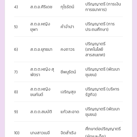
ปริญญาตรี (การเงิน
4)
ส.ต.อ.ศิริเดช
กุโรรัตน์
การธนาคาร)
ส.ต.อ.หญิง
ปริญญาตรี (การ
5)
คำจำปา
ยุพา
ประถมศึกษา)
ปริญญาตรี
6)
ส.ต.อ.ยุทธนา
คงถาวร
(เทคโนโลยี
สารสนเทศ)
ส.ต.ต.หญิง สุ
ปริญญาตรี (พัฒนา
7)
ชีพนุรัตน์
พัตรา
ชุมชน)
ส.ต.ต.หญิง
ปริญญาตรี (บริหาร
8)
เจริญสุข
ชนกันต์
รัฐกิจ)
ปริญญาตรี (พัฒนา
9)
ส.ต.ต.สมบัติ
แก้วสะอาด
ชุมชน)
ศึกษาต่อปริญญาตรี
10)
นางสาวเนจี
จิตสำเริง
(ผู้ดูและด็ก)