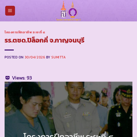
Skip
to
content
โครงการฝึกอาชีพ ระยะที่ ๔
รร.ตชด.ปิล็อกคี่ จ.กาญจนบุรี
POSTED ON
30/04/2026
BY
SUMITTA
Views:
93
โครงการฝึกอาชีพ ระยะที่ ๔