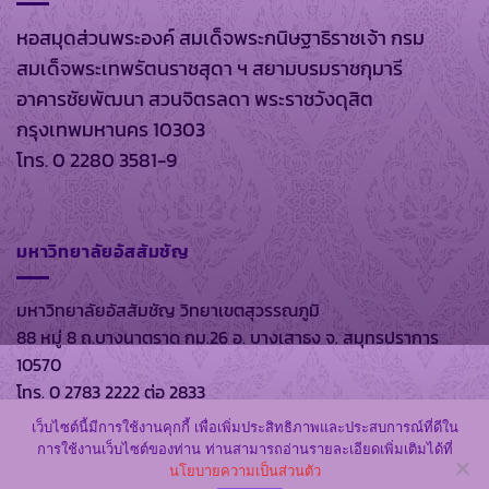
หอสมุดส่วนพระองค์ สมเด็จพระกนิษฐาธิราชเจ้า กรม
สมเด็จพระเทพรัตนราชสุดา ฯ สยามบรมราชกุมารี
อาคารชัยพัฒนา สวนจิตรลดา พระราชวังดุสิต
กรุงเทพมหานคร 10303
โทร. 0 2280 3581-9
มหาวิทยาลัยอัสสัมชัญ
มหาวิทยาลัยอัสสัมชัญ วิทยาเขตสุวรรณภูมิ
88 หมู่ 8 ถ.บางนาตราด กม.26 อ. บางเสาธง จ. สมุทรปราการ
10570
โทร. 0 2783 2222 ต่อ 2833
เว็บไซต์นี้มีการใช้งานคุกกี้ เพื่อเพิ่มประสิทธิภาพและประสบการณ์ที่ดีใน
การใช้งานเว็บไซต์ของท่าน ท่านสามารถอ่านรายละเอียดเพิ่มเติมได้ที่
นโยบายความเป็นส่วนตัว
สงวนลิขสิทธิ์ พ.ศ. 2569 ตาม พรบ.ลิขสิทธิ์ พ.ศ. 2537 โดย
หอ