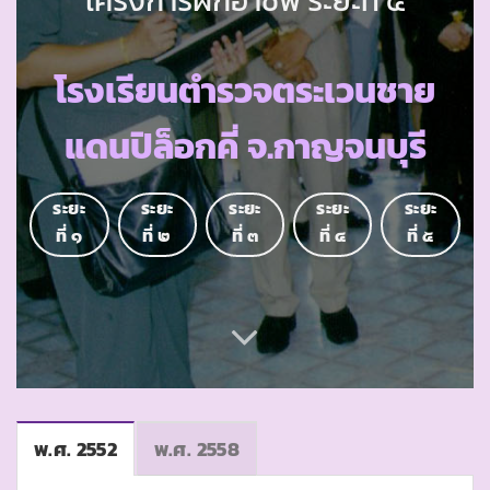
โรงเรียนตำรวจตระเวนชาย
แดนปิล็อกคี่ จ.กาญจนบุรี
ระยะ
ระยะ
ระยะ
ระยะ
ระยะ
ที่ ๑
ที่ ๒
ที่ ๓
ที่ ๔
ที่ ๕
พ.ศ. 2552
พ.ศ. 2558