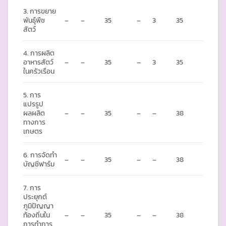
3. การขยาย
พันธุ์พืช
–
–
35
–
3
35
สัตว์
4. การผลิต
อาหารสัตว์
–
–
35
–
3
35
ในครัวเรือน
5. การ
แปรรูป
ผลผลิต
–
–
35
–
–
38
ทางการ
เกษตร
6. การจัดทำ
–
–
35
–
–
38
บัญชีฟาร์ม
7. การ
ประยุกต์
ภูมิปัญญา
ท้องถิ่นใน
–
–
35
–
–
38
การทำการ