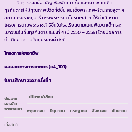
วัตถุประสงค์สำคัญเพื่อพัฒนาเด็กและเยาวชนในถิ่น
ทุรกันดารให้มีคุณภาพชีวิตที่ดีขึ้น สมเด็จพระเทพ-รัตนราชสุดา ฯ
สยามบรมราชกุมารี ทรงพระกรุณาโปรดเกล้าฯ ให้ดำเนินงาน
โครงการตามพระราชดำริขึ้นในโรงเรียนตามแผนพัฒนาเด็กและ
เยาวชนในถิ่นทุรกันดาร ระยะที่ 4 (ปี 2550 – 2559) โดยมีผลการ
ดำเนินงานตามวัตถุประสงค์ ดังนี้
โครงการฝึกอาชีพ
ผลผลิตทางการเกษตร
(ว4_101)
ปีการศึกษา 2557 ครั้งที่ 1
ปริมาณ
/เดือน
ประเภท
ผลผลิต
การเกษตร
พฤษภาคม
มิถุนายน
กรกฎาคม
สิงหาคม
กันยายน
เนื้อสัตว์