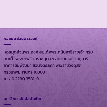
หอสมุดส่วนพระองค์
หอสมุดส่วนพระองค์ สมเด็จพระกนิษฐาธิราชเจ้า กรม
สมเด็จพระเทพรัตนราชสุดา ฯ สยามบรมราชกุมารี
อาคารชัยพัฒนา สวนจิตรลดา พระราชวังดุสิต
กรุงเทพมหานคร 10303
โทร. 0 2280 3581-9
มหาวิทยาลัยอัสสัมชัญ