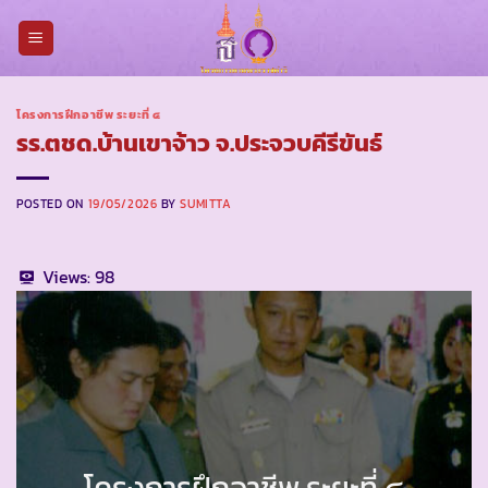
Skip
to
content
โครงการฝึกอาชีพ ระยะที่ ๔
รร.ตชด.บ้านเขาจ้าว จ.ประจวบคีรีขันธ์
POSTED ON
19/05/2026
BY
SUMITTA
Views:
98
โครงการฝึกอาชีพ ระยะที่ ๔