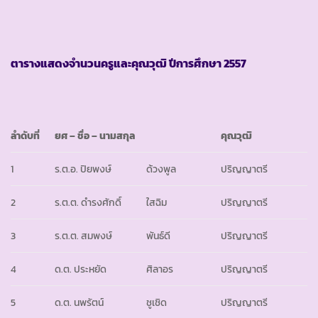
ตารางแสดงจำนวนครูและคุณวุฒิ ปีการศึกษา
2557
ลำดับที่
ยศ
– ชื่อ – นามสกุล
คุณวุฒิ
1
ร.ต.อ. ปิยพงษ์
ด้วงพูล
ปริญญาตรี
2
ร.ต.ต. ดำรงศักดิ์
ใสฉิม
ปริญญาตรี
3
ร.ต.ต. สมพงษ์
พันธ์ดี
ปริญญาตรี
4
ด.ต. ประหยัด
ศิลาอร
ปริญญาตรี
5
ด.ต. นพรัตน์
ชูเชิด
ปริญญาตรี