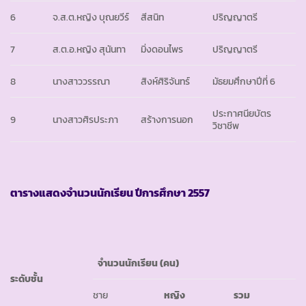
6
จ.ส.ต.หญิง บุณยวีร์
สีสนิท
ปริญญาตรี
7
ส.ต.อ.หญิง สุนันทา
มิ่งดอนไพร
ปริญญาตรี
8
นางสาววรรณา
สิงห์ศิริจันทร์
มัธยมศึกษาปีที่ 6
ประกาศนียบัตร
9
นางสาวศิรประภา
สร้างการนอก
วิชาชีพ
ตารางแสดงจำนวนนักเรียน ปีการศึกษา
2557
จำนวนนักเรียน
(คน)
ระดับชั้น
ชาย
หญิง
รวม